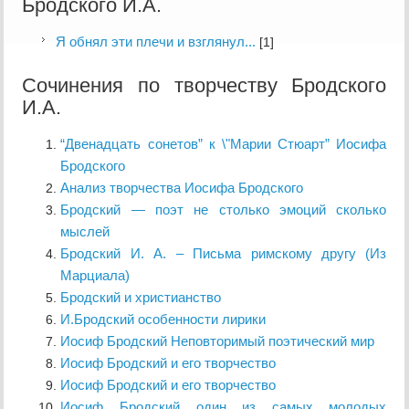
Бродского И.А.
Я обнял эти плечи и взглянул...
[1]
Сочинения по творчеству Бродского
И.А.
“Двенадцать сонетов” к \"Марии Стюарт” Иосифа
Бродского
Анализ творчества Иосифа Бродского
Бродский — поэт не столько эмоций сколько
мыслей
Бродский И. А. – Письма римскому другу (Из
Марциала)
Бродский и христианство
И.Бродский особенности лирики
Иосиф Бродский Неповторимый поэтический мир
Иосиф Бродский и его творчество
Иосиф Бродский и его творчество
Иосиф Бродский один из самых молодых