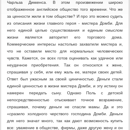
Чарльза Диккенса. В этом произвежении широко
отображенное английское общество того времени. Что же
за ценности жили в том обществе? И про это можно судить
из описания жизни главного героя - мистера Домби. Для
него единой целью существования и единым смыслом
жизни является авторитет его торгового дома.
Коммерческие интересы настолько захватили мистера и,
что не оставили место для нормальных человеческих
чувств. Кажется, он всех готов оценивать как удачное или
неудачное приобретения. Так он относился к жене,
спрашивая у себя, или ему жаль ее, матери своих детей.
Ответ был ужасным за своей циничностью. Деньги стали
единой ценностью в жизни мистера Домби, и эту истину он
намерен передать сыну. Однако Поль с детской
непосредственностью отыскивает точное возражение,
спрашивая, почему деньги не спасли мамы. Да и это
«сразило холодного черствого господина Домби. Деньги
для него значат много, так как дают возможность купить
все: уважение в обществе, фирмы, даже другую жену и он