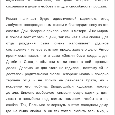
надежным и понятным, на дочь Флоренс, которая
сохранила в душе и любовь к отцу, и способность прощать.
Роман начинает будто идиллической картиною: отец
любуется новорожденным сыном и благодарит жену за это
счастье. Дочь Флоренс прислонилась к матери. И не миром
и покоем веет от этой сцены, так как нет в ней любви. Для
отца рождения сына очень напоминает удачное
соглашение - теперь есть ком продолжать его дело. Автор
иронически пишет, что и сама «Земля была создана для
Домби и Сына, чтобы они могли вести в ней торговые
дела». Девочка же для этого не годилась, поэтому ей не
досталось родительской любви. Флоренс молча и покорно
терпела отца и не только не ревновала брата, но и
искренне его любила. Выдающийся художник, мастер
детали, Диккенс изображает символическую картину: дитя
лежит в колыбели под самым камином, чтобы это не
озябло. Так, Поль мог замерзнуть в этом холодном дому,
где не было любви. А он так хотел, любить весь мир, и