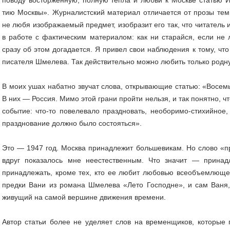
тию Москвы». Журналистский материал отличается от прозы тем,
не любя изображаемый предмет, изобразит его так, что читатель 
в работе с фактическим материалом: как ни старайся, если не
сразу об этом догадается. Я привел свои наблюдения к тому, чт
писателя Шмелева. Так действительно можно любить только родн
В моих ушах набатно звучат слова, открывающие статью: «Восемь
В них — Россия. Мимо этой грани пройти нельзя, и так понятно, 
событие: что-то повелевало праздновать, необоримо-стихийное,
празднование должно было состояться».
Это — 1947 год. Москва принадлежит большевикам. Но слово «
вдруг показалось мне неестественным. Что значит — принад
принадлежать, кроме тех, кто ее любит любовью всеобъемлющей
предки Вани из романа Шмелева «Лето Господне», и сам Ваня,
живущий на самой вершине движения времени.
Автор статьи более не уделяет слов на временщиков, которые