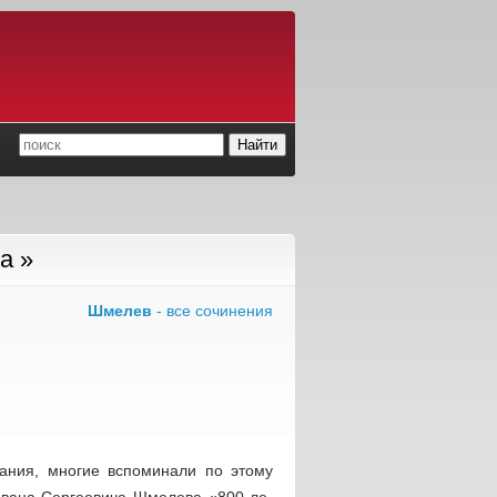
а »
Шмелев
- все сочинения
вания, многие вспоминали по этому
Ивана Сергеевича Шмелева «800-ле-