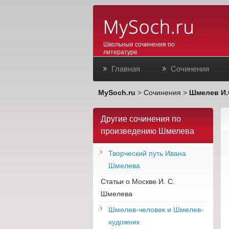
Школьные сочинения по
литературе
Главная
Сочинения
MySoch.ru
>
Сочинения
>
Шмелев И.
Другие сочинения по
произведению Шмелева
Творческий путь Ивана
Шмелева
Статьи о Москве И. С.
Шмелева
Шмелев-человек и Шмелев-
художник