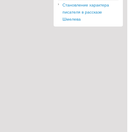
Становление характера
писателя в рассказе
Шмелева