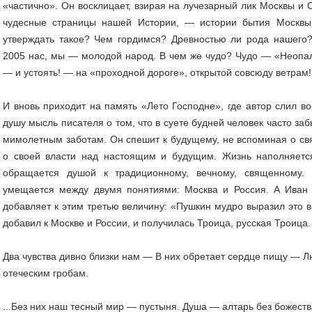
«частично». Он восклицает, взирая на лучезарный лик Москвы и 
чудесные страницы нашей Истории, — истории бытия Москвы
утверждать такое? Чем гордимся? Древностью ли рода нашего?
2005 нас, мы — молодой народ. В чем же чудо? Чудо — «Неопал
— и устоять! — на «проходной дороге», открытой совсюду ветрам!
И вновь приходит на память «Лето Господне», где автор слил во
душу мысль писателя о том, что в суете будней человек часто заб
мимолетным заботам. Он спешит к будущему, не вспоминая о св
о своей власти над настоящим и будущим. Жизнь наполняется
обращается душой к традиционному, вечному, священному. 
умещается между двумя понятиями: Москва и Россия. А Иван 
добавляет к этим третью величину: «Пушкин мудро выразил это в
добавил к Москве и России, и получилась Троица, русская Троица. 
Два чувства дивно близки нам — В них обретает сердце пищу — Л
отеческим гробам.
...Без них наш тесный мир — пустыня. Душа — алтарь без божеств