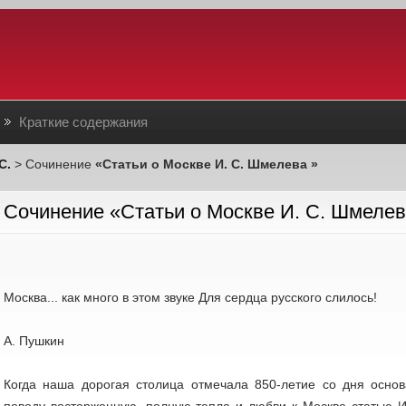
Краткие содержания
С.
> Сочинение
«Статьи о Москве И. С. Шмелева »
Сочинение «Статьи о Москве И. С. Шмелев
Москва... как много в этом звуке Для сердца русского слилось!
А. Пушкин
Когда наша дорогая столица отмечала 850-летие со дня осно
поводу восторженную, полную тепла и любви к Москве статью 