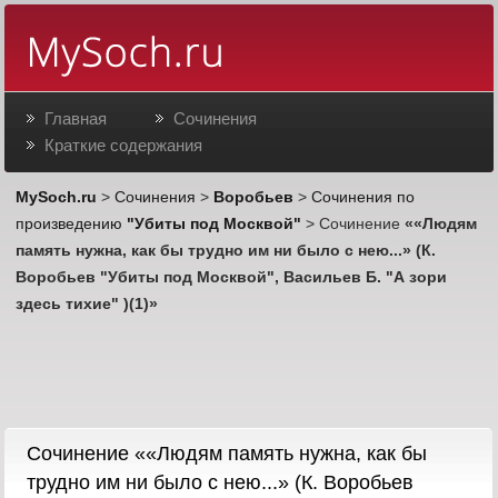
Главная
Сочинения
Краткие содержания
MySoch.ru
>
Сочинения
>
Воробьев
>
Сочинения по
произведению
"Убиты под Москвой"
> Сочинение
««Людям
память нужна, как бы трудно им ни было с нею...» (К.
Воробьев "Убиты под Москвой", Васильев Б. "А зори
здесь тихие" )(1)»
Cочинение ««Людям память нужна, как бы
трудно им ни было с нею...» (К. Воробьев