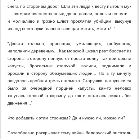
снега по сторонам дорог. Шли эти люди к весту пыток и мук
— лагерям военнопленных, да не дошли, полегли на пути...
и молчаливо и грозно шлют проклятия убийцам, высунув
из-под снега руки, словно завещая мстить, мстить!..”
“Двести голосов, просящих, умоляющих, требующих,
наполнили деревеньку... Как морской шквал рвет бросает из
стороны в сторону пенную от ярости волну, так пригоршни
капусты, бросаемые старухой, валили, поднимали и
бросали в сторону обезумевших людей... Но в ту минуту
раздалась дробная трель автомата. Старушка, нагнувшаяся
было за очередной порцией капусты, как-то неловко
ткнулась головой в корзину да так и осталась лежать без
движения...”
Что добавить к этим строчкам? Да и нужно ли, можно ли?
Своеобразно раскрывает тему войны белорусский писатель