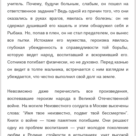
учитель. Почему, будучи больным, слабым, он пошел на
ответственное задание? Ведь одной из причин того, что они
оказались в руках врагов, явилась его болезнь: он не
сдержал душивший его кашель и этим обнаружил себя и
Рыбака. Но, попав в плен, он не стал предателем, он вынес
все пытки. Истоками его мужества, героизма явилась
глубокая убежденность в справедливости той борьбы,
которую ведет народ, воспитавший и вскормивший его.
Сотников погибает физически, но не духовно. Перед казнью
он видит в толпе мальчика, встречается с ним взглядом и
убеждается, что честно выполнил свой долг на земле.
Невозможно даже перечислить все произведения,
воспевавшие героизм народа в Великой Отечественной
войне. На могиле Неизвестного солдата в Москве высечены
слова: “Имя твое неизвестно, подвиг твой бессмертен”.
Книги о войне — тоже памятник погибшим. Они решают
одну из проблем воспитания — учат молодое поколение
любви к Родине, стойкости в испытаниях, учат высокой