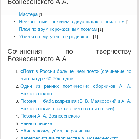
Вознесенского А.А.
Мастера
[1]
Неизвестный - реквием в двух шагах, с эпилогом
[1]
Плач по двум нерожденным поэмам
[1]
Убил я поэму. убил, не родивши...
[1]
Сочинения по творчеству
Вознесенского А.А.
«Поэт в России больше, чем поэт» (cочинение по
литературе 60-70х годов)
Один из ранних поэтических сборников А. А.
Вознесенского
Поэзия — баба капризная (В. В. Маяковский и А. А.
Вознесенский о назначении поэта и поэзии)
Поэзия А. А. Вознесенского
Ранняя лирика
Убил я поэму, убил, не родивши...
Характеристика творчества А. Вознесенского