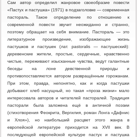
Сам автор определил жанровое своеобразие повести
«Пастух и пастушка» (1971) в подзаголовке — современная
пастораль. Такое определение по отношению к
современной повести звучит неожиданно и странно,
поэтому обращает на себя внимание. Пастораль — это
литературное произведение, изображающее жизнь
пастушков и пастушек (лат. pastoralis — пастушеский):
деревенские жители, простые, сердечные, нравственно
чистые, переживают изысканные чувства, ведут галантные
беседы на лоне девственной природы и
противопоставляются автором развращённым горожанам.
При этом, правда, непонятно, как и когда пастушки
добывают хлеб насущный, но такая «проза жизни» мало
интересовала авторов и читателей пасторалей. Традиция
пасторали была заложена ещё в античной поэзии
(стихотворения Феокрита, Вергилия, роман Лонга «Дафнис
и Хлоя»), но наибольший расцвет этого жанра в
европейской литературе приходится на XVII век. В
последующей европейской культуре пастух и пастушка