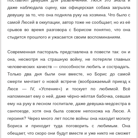
поставлял девушек для развлечений. Люся это знала и
даже наблюдала сцену, как офицерская собака загрызла
девушку за то, что она подняла руку на хозяина. Что было с
самой Люсей в оккупации, автор тоже не сообщает, но из её
срывов во время разговора с Борисом понятно, что она
стыдится прошлого и ужасается своим воспоминаниям.
Современная пастораль представлена в повести так: он и
она, несмотря на страшную войну, не потеряли главных
человеческих качеств — способности любить и сострадать.
Только два дня были они вместе, но Борис до самой
смерти мечтает о новой встрече (воображаемый приезд к
Люсе — IV, «Успение») и тоскует по любимой. Всё
напоминает ему о ней, даже чёрно-жёлтая бабочка, севшая
ему на руку в лесном госпитале, даже девушка-медсестра в
санпоезде, хотя она была совсем непохожа на Люсю. А
героиня? Через много лет после войны она находит могилу
Бориса и приходит туда поговорить с любимым. Она
обещает, что скоро они будут вместе и уже никто не сможет