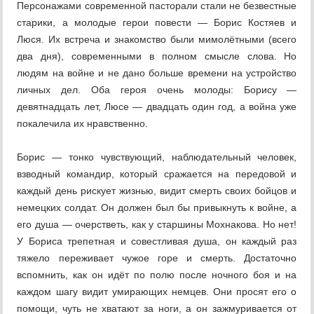
Персонажами современной пасторали стали не безвестные
старики, а молодые герои повести — Борис Костяев и
Люся. Их встреча и знакомство были мимолётными (всего
два дня), современными в полном смысле слова. Но
людям на войне и не дано больше времени на устройство
личных дел. Оба героя очень молоды: Борису —
девятнадцать лет, Люсе — двадцать один год, а война уже
покалечила их нравственно.
Борис — тонко чувствующий, наблюдательный человек,
взводный командир, который сражается на передовой и
каждый день рискует жизнью, видит смерть своих бойцов и
немецких солдат. Он должен был бы привыкнуть к войне, а
его душа — очерстветь, как у старшины Мохнакова. Но нет!
У Бориса трепетная и совестливая душа, он каждый раз
тяжело переживает чужое горе и смерть. Достаточно
вспомнить, как он идёт по полю после ночного боя и на
каждом шагу видит умирающих немцев. Они просят его о
помощи, чуть не хватают за ноги, а он зажмуривается от