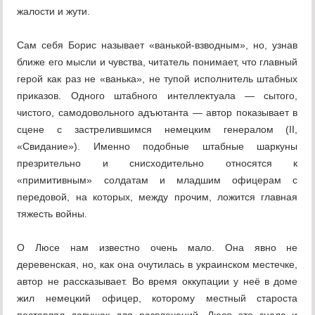
жалости и жути.
Сам себя Борис называет «ванькой-взводным», но, узнав
ближе его мысли и чувства, читатель понимает, что главный
герой как раз не «ванька», не тупой исполнитель штабных
приказов. Одного штабного интеллектуала — сытого,
чистого, самодовольного адъютанта — автор показывает в
сцене с застрелившимся немецким генералом (II,
«Свидание»). Именно подобные штабные шаркуны
презрительно и снисходительно относятся к
«примитивным» солдатам и младшим офицерам с
передовой, на которых, между прочим, ложится главная
тяжесть войны.
О Люсе нам известно очень мало. Она явно не
деревенская, но, как она очутилась в украинском местечке,
автор не рассказывает. Во время оккупации у неё в доме
жил немецкий офицер, которому местный староста