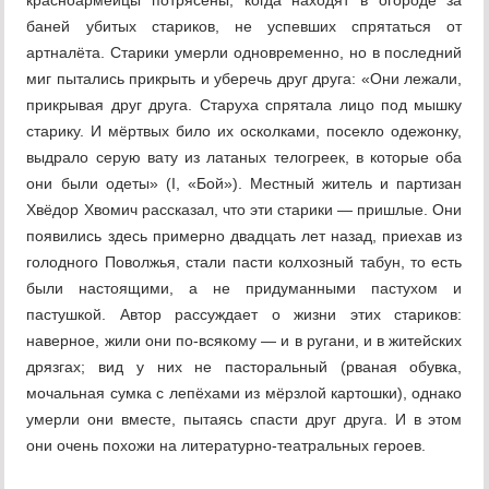
красноармейцы потрясены, когда находят в огороде за
баней убитых стариков, не успевших спрятаться от
артналёта. Старики умерли одновременно, но в последний
миг пытались прикрыть и уберечь друг друга: «Они лежали,
прикрывая друг друга. Старуха спрятала лицо под мышку
старику. И мёртвых било их осколками, посекло одежонку,
выдрало серую вату из латаных телогреек, в которые оба
они были одеты» (I, «Бой»). Местный житель и партизан
Хвёдор Хвомич рассказал, что эти старики — пришлые. Они
появились здесь примерно двадцать лет назад, приехав из
голодного Поволжья, стали пасти колхозный табун, то есть
были настоящими, а не придуманными пастухом и
пастушкой. Автор рассуждает о жизни этих стариков:
наверное, жили они по-всякому — и в ругани, и в житейских
дрязгах; вид у них не пасторальный (рваная обувка,
мочальная сумка с лепёхами из мёрзлой картошки), однако
умерли они вместе, пытаясь спасти друг друга. И в этом
они очень похожи на литературно-театральных героев.