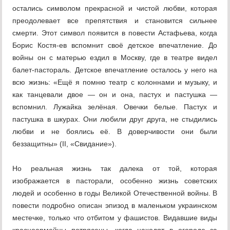
остались символом прекрасной и чистой любви, которая
преодолевает все препятствия и становится сильнее
смерти. Этот символ появится в повести Астафьева, когда
Борис Костя-ев вспомнит своё детское впечатление. До
войны он с матерью ездил в Москву, где в театре видел
балет-пастораль. Детское впечатление осталось у него на
всю жизнь: «Ещё я помню театр с колоннами и музыку, и
как танцевали двое — он и она, пастух и пастушка —
вспомнил. Лужайка зелёная. Овечки белые. Пастух и
пастушка в шкурах. Они любили друг друга, не стыдились
любви и не боялись её. В доверчивости они были
беззащитны» (II, «Свидание»).
Но реальная жизнь так далека от той, которая
изображается в пасторали, особенно жизнь советских
людей и особенно в годы Великой Отечественной войны. В
повести подробно описан эпизод в маленьком украинском
местечке, только что отбитом у фашистов. Видавшие виды