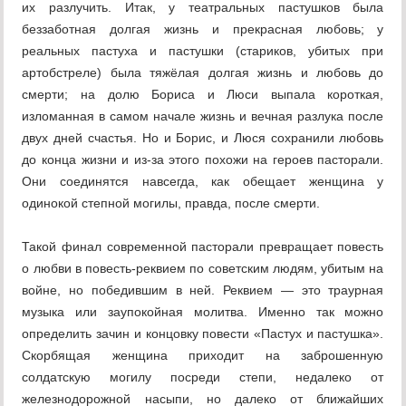
их разлучить. Итак, у театральных пастушков была
беззаботная долгая жизнь и прекрасная любовь; у
реальных пастуха и пастушки (стариков, убитых при
артобстреле) была тяжёлая долгая жизнь и любовь до
смерти; на долю Бориса и Люси выпала короткая,
изломанная в самом начале жизнь и вечная разлука после
двух дней счастья. Но и Борис, и Люся сохранили любовь
до конца жизни и из-за этого похожи на героев пасторали.
Они соединятся навсегда, как обещает женщина у
одинокой степной могилы, правда, после смерти.
Такой финал современной пасторали превращает повесть
о любви в повесть-реквием по советским людям, убитым на
войне, но победившим в ней. Реквием — это траурная
музыка или заупокойная молитва. Именно так можно
определить зачин и концовку повести «Пастух и пастушка».
Скорбящая женщина приходит на заброшенную
солдатскую могилу посреди степи, недалеко от
железнодорожной насыпи, но далеко от ближайших