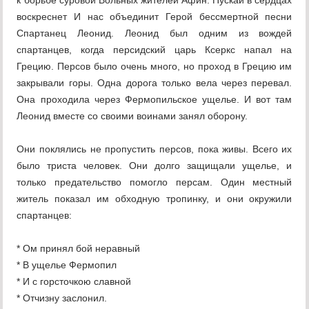
к борьбе суровой Вольных жителей Афин. Пускай в сердцах
воскреснет И нас объединит Герой бессмертной песни
Спартанец Леонид. Леонид был одним из вождей
спартанцев, когда персидский царь Ксеркс напал на
Грецию. Персов было очень много, но проход в Грецию им
закрывали горы. Одна дорога только вела через перевал.
Она проходила через Фермопильское ущелье. И вот там
Леонид вместе со своими воинами занял оборону.
Они поклялись не пропустить персов, пока живы. Всего их
было триста человек. Они долго защищали ущелье, и
только предательство помогло персам. Один местный
житель показал им обходную тропинку, и они окружили
спартанцев:
* Ом принял бой неравный
* В ущелье Фермопил
* И с горсточкою славной
* Отчизну заслонил.