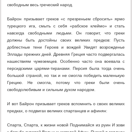
свободным весь греческий народ.
Байрон призывает греков «с презреньем сбросить» ярмо
турецкого ига, смыть с себя «рабское клеймо» и стать
навсегда свободными людьми. Он говорит, что греки
должны быть достойны своих великих предков: Пусть
доблестные тени Героев и вождей Увидят возрожденье
Эллады прежних дней. Древняя Греция часто подвергалась
нашествиям чужеземцев. Особенно часто она воевала с
персидскими царями-тиранами. Персия была тогда очень
большой страной, но так и не смогла победить маленькую
Грецию. Не смогла, потому что греки были очень
свободолюбивым и сильным духом народом.
И вот Байрон призывает греков вспомнить о своих великих
предках, о подвигах великих спартанцев и афинян:
Спарта, Спарта, к жизни новой Поднимайся из руин И зови