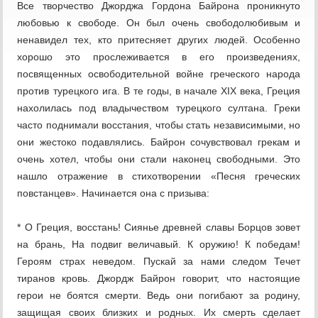
Все творчество Джорджа Гордона Байрона проникнуто
любовью к свободе. Он был очень свободолюбивым и
ненавидел тех, кто притесняет других людей. Особенно
хорошо это прослеживается в его произведениях,
посвященных освободительной войне греческого народа
против турецкого ига. В те годы, в начале XIX века, Греция
нахолилась под владычеством турецкого султана. Греки
часто поднимали восстания, чтобы стать независимыми, но
они жестоко подавлялись. Байрон сочувствовал грекам и
очень хотел, чтобы они стали наконец свободными. Это
нашло отражение в стихотворении «Песня греческих
повстанцев». Начинается она с призыва:
* О Греция, восстань! Сиянье древней славы Борцов зовет
на брань, На подвиг величавый. К оружию! К победам!
Героям страх неведом. Пускай за нами следом Течет
тиранов кровь. Джордж Байрон говорит, что настоящие
герои не боятся смерти. Ведь они погибают за родину,
защищая своих близких и родных. Их смерть сделает