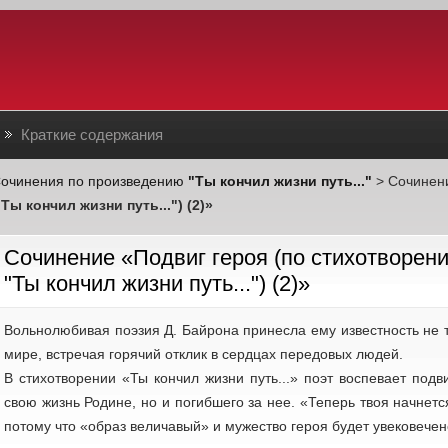
Краткие содержания
очинения по произведению
"Ты кончил жизни путь..."
> Сочине
 кончил жизни путь...") (2)»
Cочинение «Подвиг героя (по стихотворе
"Ты кончил жизни путь...") (2)»
Вольнолюбивая поэзия Д. Байрона принесла ему известность не т
мире, встречая горячий отклик в сердцах передовых людей.
В стихотворении «Ты кончил жизни путь...» поэт воспевает подв
свою жизнь Родине, но и погибшего за нее. «Теперь твоя начнется
потому что «образ величавый» и мужество героя будет увековечен