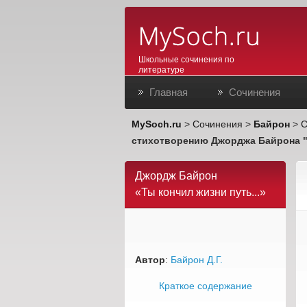
Школьные сочинения по
литературе
Главная
Сочинения
MySoch.ru
>
Сочинения
>
Байрон
>
С
стихотворению Джорджа Байрона "Ты
Джордж Байрон
«Ты кончил жизни путь...»
Автор
:
Байрон Д.Г.
Краткое содержание