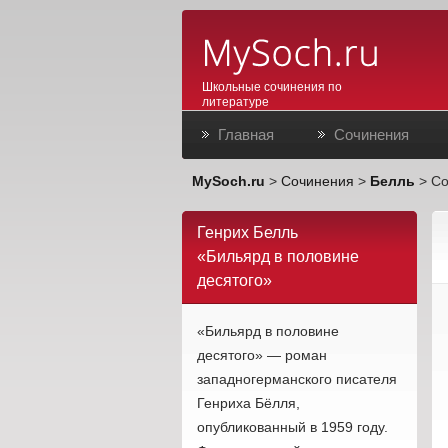
Школьные сочинения по
литературе
Главная
Сочинения
MySoch.ru
>
Сочинения
>
Белль
> Со
Генрих Белль
«Бильярд в половине
десятого»
«Бильярд в половине
десятого» — роман
западногерманского писателя
Генриха Бёлля,
опубликованный в 1959 году.