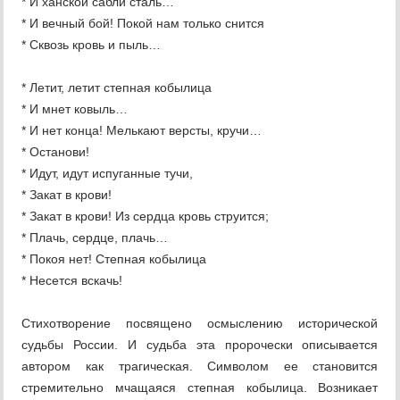
* И ханской сабли сталь…
* И вечный бой! Покой нам только снится
* Сквозь кровь и пыль…
* Летит, летит степная кобылица
* И мнет ковыль…
* И нет конца! Мелькают версты, кручи…
* Останови!
* Идут, идут испуганные тучи,
* Закат в крови!
* Закат в крови! Из сердца кровь струится;
* Плачь, сердце, плачь…
* Покоя нет! Степная кобылица
* Несется вскачь!
Стихотворение посвящено осмыслению исторической
судьбы России. И судьба эта пророчески описывается
автором как трагическая. Символом ее становится
стремительно мчащаяся степная кобылица. Возникает