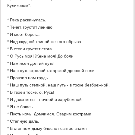
Куликовом”:
* Река раскинулась.
* Течет, грустит лениво,
* И моет берега.
* Над скудной глиной же того обрыва
* В степи грустят стога.
* О Русь моя! Жена моя! До боли
* Нам ясен долгий путь!
* Наш путь стрелой татарской древней воли
* Пронзил нам грудь.
* Наш путь степной, наш путь - в тоске безбрежной.
* В твоей тоске, о, Русь!
* И даже мглы - ночной и зарубежной -
* Я не боюсь.
* Пусть ночь. Домчимся. Озарим кострами
* Степную даль.
* В степном дыму блеснет святое знамя