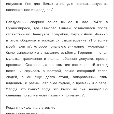
искусство \"не для белых и не для черных, искусство
национальное и народное\".
Следующий сборник сонов вышел в мае 1947г. в
БуэносАйресе, где Николас Гильен остановился после
странствий по Венесуэле, Колумбии, Перу и Чили. Именно
в этом сборнике и находится стихотворение \"По волне
моей памяти\", которое привлекло внимание Тухманова и
было вынесено им в название альбома. Героиня — юная
мулатка, грациозная и полная обаяния девушка, просто
прохожая. Она прошла, не заметив восхищенный взгляд
поэта, и скрылась в пестрой, вечно спещащей толпе
людей, а он еще долго стоял, зачарованный этим
видением, и размышлял о ее судьбе, о времени и о себе:
\"Когда это было? Когда это было: во сне, наяву? Во
сненаяву по волне моей памяти я поплыву...\".
Когда я пришел на эту землю,
никто меня не ожидал.