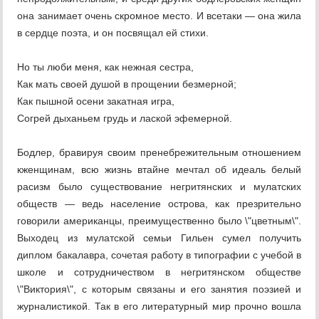
она занимает очень скромное место. И всетаки — она жила
в сердце поэта, и он посвящал ей стихи.
Но ты люби меня, как нежная сестра,
Как мать своей душой в прощении безмерной;
Как пышной осени закатная игра,
Согрей дыханьем грудь и лаской эфемерной.
Бодлер, бравируя своим пренебрежительным отношением
кженщинам, всю жизнь втайне мечтал об идеаль белый
расизм было существование негритянских и мулатских
обществ — ведь население острова, как презрительно
говорили американцы, преимущественно было \"цветным\".
Выходец из мулатской семьи Гильен сумел получить
диплом бакалавра, сочетая работу в типографии с учебой в
школе и сотрудничеством в негритянском обществе
\"Виктория\", с которым связаны и его занятия поэзией и
журналистикой. Так в его литературный мир прочно вошла