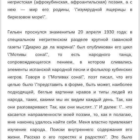
негристская (афрокубинская, афроантильская) поэзия, а с
нею — мир его родины, \"изумрудной ящерицы в
бирюзовом море\".
Гильен проснулся знаменитым 20 апреля 1930 года: в
специальном негритянском разделе крупной гаванской
газеты \"Диарио де ла марина\" был опубликован его цикл
\"Мотивы сона\", то есть народного танца,
сопровождающегося пением, в котором сливались
элементы испанской народной песни и фольклор кубинских
негров. Говоря о \"Мотивах сона\", поэт писал, что его
целью было \"представить в форме, быть может, наиболее
подходящей, беглые картинки нравов и типы людей из
народа, таких, какими мы их видим каждый день. Так, как
они разговаривают. Так, как они мыслят...\" И далее: \"...что
касается направленности моей поэзии, то, как я полагаю,
мне наконец удалось найти себя. Меня властно привлекает
изучение народа. Поиски внутреннего содержания его
жизни. Рассказ о его горестях и радостях\". Это было