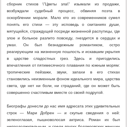
сборник стихов \"Цветы зла\" изымали из продажи,
возбуждали судебный процесс, обвиняя поэта в
оскорблении морали. Мало кто из современников сумел
понять его стихи — эту исповедь о скитаниях души,
мятущейся, страждущей посреди жизненной распутицы, где
злое и больное разлито повсюду, гнездится в сердцах и
умах. Он был безнадежным романтиком, остро
реагирующим на жизненную пошлость и искавшим укрытия
в царстве сладостных грез. Здесь и пригодились
впечатления от пятимесячного плавания по южным морям:
тропические пейзажи, звуки, запахи в его стихах
становились неизменным фоном идеального мира, царства
света, где нет ни боли, ни страданий, где он может быть
совершенно счастливым вместе со своей подругой.
Биографы донесли до нас имя адресата этих удивительных
строк — Мари Добрен — и скупые сведения о ней:
зеленоглазая, пышноволосая актриса. Роман их был
непродолжительным, и среди других бодлеровских женщин