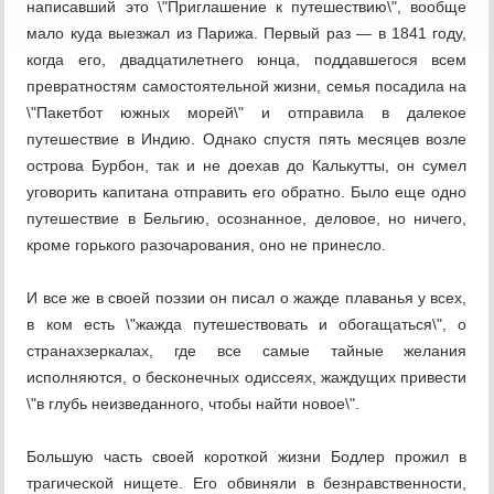
написавший это \"Приглашение к путешествию\", вообще
мало куда выезжал из Парижа. Первый раз — в 1841 году,
когда его, двадцатилетнего юнца, поддавшегося всем
превратностям самостоятельной жизни, семья посадила на
\"Пакетбот южных морей\" и отправила в далекое
путешествие в Индию. Однако спустя пять месяцев возле
острова Бурбон, так и не доехав до Калькутты, он сумел
уговорить капитана отправить его обратно. Было еще одно
путешествие в Бельгию, осознанное, деловое, но ничего,
кроме горького разочарования, оно не принесло.
И все же в своей поэзии он писал о жажде плаванья у всех,
в ком есть \"жажда путешествовать и обогащаться\", о
странахзеркалах, где все самые тайные желания
исполняются, о бесконечных одиссеях, жаждущих привести
\"в глубь неизведанного, чтобы найти новое\".
Большую часть своей короткой жизни Бодлер прожил в
трагической нищете. Его обвиняли в безнравственности,