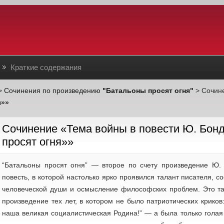
Краткие содержания
>
Сочинения по произведению
"Батальоны просят огня"
> Сочин
я»»
Cочинение «Тема войны в повести Ю. Бон
просят огня»»
“Батальоны просят огня” — второе по счету произведение Ю.
повесть, в которой настолько ярко проявился талант писателя, 
человеческой души и осмысление философских проблем. Это т
произведение тех лет, в котором не было патриотических криков
наша великая социалистическая Родина!” — а была только голая