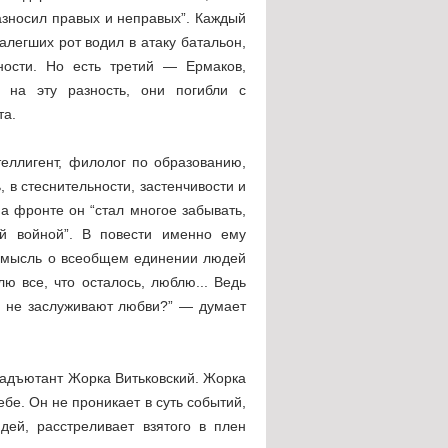
азносил правых и неправых”. Каждый
алегших рот водил в атаку батальон,
ности. Но есть третий — Ермаков,
 на эту разность, они погибли с
та.
теллигент, филолог по образованию,
 в стеснительности, застенчивости и
а фронте он “стал многое забывать,
ой войной”. В повести именно ему
и мысль о всеобщем единении людей
лю все, что осталось, люблю... Ведь
ни не заслуживают любви?” — думает
 адъютант Жорка Витьковский. Жорка
ебе. Он не проникает в суть событий,
дей, расстреливает взятого в плен