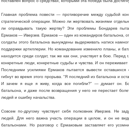
поставлен вопрос о средствах, которыми эта победа была достигн
Главная проблема повести — противоречие между судьбой кон
стратегической операции. Можно ли жертвовать жизнями отдел
ли оправдывать такую жертву? Эти проблемы Бондарев пыта
Ермаков — Иверзев. Ермаков — один из командиров батальона, от
солдаты этого батальона вынуждены выдерживать натиск намног
поддержки артиллерии. Но командование изменило планы, и бат
находится среди солдат, так же как они, участвует в бою. Перед 
конкретные люди, конкретные судьбы и чувства. И он переживает
Последними усилиями Ермаков пытается вывести оставшихся с
гибнут во время этого прорыва. “Я последний из батальона и оста
И зачем я еще я живу, когда все погибли?” — думает он. Б
батальона, и даже после возвращения у него не перестает болет
людей и ошибку начальства.
Совсем по-другому чувствует себя полковник Иверзев. Не за
людей. Для него важна участь операции в целом, и он не вид
батальонами. Но разговор с Ермаковым заставляет его усомни