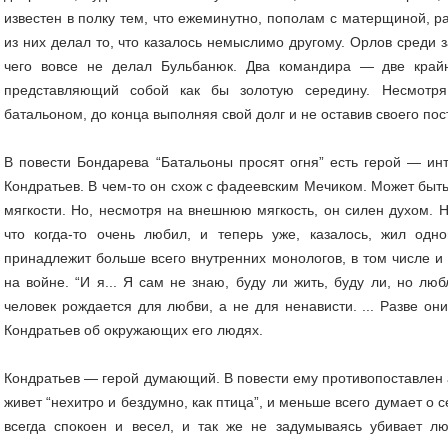
известен в полку тем, что ежеминутно, пополам с матерщиной, р
из них делал то, что казалось немыслимо другому. Орлов среди з
чего вовсе не делал Бульбанюк. Два командира — две край
представляющий собой как бы золотую середину. Несмотря
батальоном, до конца выполняя свой долг и не оставив своего пос
В повести Бондарева “Батальоны просят огня” есть герой — ин
Кондратьев. В чем-то он схож с фадеевским Мечиком. Может быть,
мягкости. Но, несмотря на внешнюю мягкость, он силен духом. Н
что когда-то очень любил, и теперь уже, казалось, жил одн
принадлежит больше всего внутренних монологов, в том числе 
на войне. “И я... Я сам не знаю, буду ли жить, буду ли, но люб
человек рождается для любви, а не для ненависти. ... Разве о
Кондратьев об окружающих его людях.
Кондратьев — герой думающий. В повести ему противопоставлен
живет “нехитро и бездумно, как птица”, и меньше всего думает о с
всегда спокоен и весел, и так же не задумываясь убивает лю