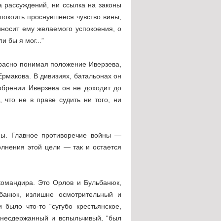
а рассуждений, ни ссылка на законы
спокоить проснувшееся чувство вины,
иносит ему желаемого успокоения, о
и бы я мог...”
красно понимая положение Иверзева,
 Ермакова. В дивизиях, батальонах он
добрении Иверзева он не доходит до
 что не в праве судить ни того, ни
осы. Главное противоречие войны —
лнения этой цели — так и остается
омандира. Это Орлов и Бульбанюк,
ьбанюк, излишне осмотрительный и
 было что-то “сугубо крестьянское,
, несдержанный и вспыльчивый, “был