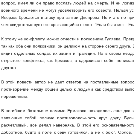
вопрос, имел ли он право послать людей на смерть. И ни логик
военного времени не могут удовлетворить его совести. Нельзя у
Иверзев бросается в атаку при взятии Днепрова. Но и это не пр
чем свидетельствует его срывающийся шепот: “Если бы я мог... Есл
К этому же конфликту можно отнести и полковника Гуляева. Пре
так как оба они полковники, он целиком на стороне своего друга,
видит отдельных солдат, их жизни и трагедии. Но в своем нео
открытого конфликта, как Ермаков, а сдерживает себя, понимая,
другого.
В этой повести автор не дает ответов на поставленные вопр
противоречие между общей целью к людьми как средством выпо
нерешенным.
В погибшем батальоне помимо Ермакова находилось еще два к
являющие собой полную противоположность друг другу. Бул
расчетливый, все делал наверняка. В этой его основательности
добротное, будто в поле к севу готовился, а не к бою”. Орлов