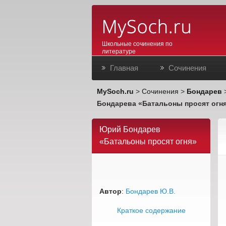
Школьные сочинения по
литературе
Главная
Сочинения
MySoch.ru
>
Сочинения
>
Бондарев
Бондарева «Батальоны просят огн
Юрий Бондарев
«Батальоны просят огня»
Автор
:
Бондарев Ю.В.
Краткое содержание