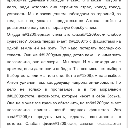
проводить, девушка приходит в ужас. Это может погубить
дело, ради которого она пережила страх, холод, голод,
усталость. Мы с восхищением наблюдаем за героиней, за
тем, как она, узнав о предательстве Антона, стойко и
решительно вступает в неравную борьбу с ним.
Откуда &#1209;ерпает силы это физи&#1209;ески слабое
существо? Зоська твердо знает, &#1209;то с фашистами на
одной земле ей не жить. Тут надо потерять последнюю
совесть. Они же &#1209;ума двадцатого века... с ними жить
невозможно, они же звери... Мы люди. И мы никогда их не
примем, если даже они и победят. Ты говоришь: нет выбора
Выбор есть: или мы, или они. Вот в &#1209;ем наш выбор.
Антон удивлен тем, как девушку напропаган-дировали. Но
дело не только в пропаганде, а в той моральной
&#1209;истоте, духовности, которые несет в себе Зоська.
Она не может все красиво объяснить, но то&#1209;но знает
невозможно принять новый порядок фашистов. Это
зна&#1209;ит предать мать, идеалы, воспитанные с
детства. Слабая физи&#1209;ески, связная оказывается