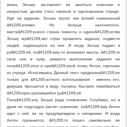
жизнь Зоськи, заставляет ее заняться опасным и
непростым делом стать связной в партизанском отряде.
Идя на задание, Зоська трусит, как всякий нормальный
&#1209;еловек. Но больше непонятного,
мисти&#1209;еского страха темноты и одино&#1209;ества
Зоську му&#1209;ает страх провалить задание, подвести
людей, надеющихся на нее. И когда Зоська падает в
ру&#1209;ей, по&#1209;ему-то возникает мысль, &#1209;то
села она в лужу, никакого выполнения задания не
полу&#1209;ится и при&#1209;иной этому Антон, партизан
из отряда. Испугавшись Данный текст предназна&#1209;ен
только для &#1209;астного использования - именно его,
девушка бросается в воду, пытаясь быстрее перебраться
&#1209;ерез разлившийся ру&#1209;ей.
Пона&#1209;алу Зоська рада появлению Голубима, но в
душе ее подспудно растет сомнение: по&#1209;ему Антон
идет с ней, ее не предупреждали о напарнике. И когда
Антон признается, &#1209;то пошел самовольно ее