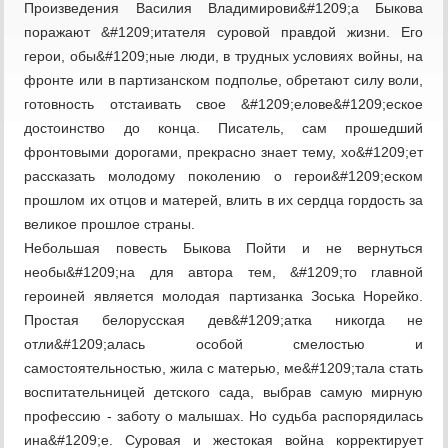
Произведения Василия Владимирови&#1209;а Быкова
поражают &#1209;итателя суровой правдой жизни. Его
герои, обы&#1209;ные люди, в трудных условиях войны, на
фронте или в партизанском подполье, обретают силу воли,
готовность отстаивать свое &#1209;елове&#1209;еское
достоинство до конца. Писатель, сам прошедший
фронтовыми дорогами, прекрасно знает тему, хо&#1209;ет
рассказать молодому поколению о герои&#1209;еском
прошлом их отцов и матерей, влить в их сердца гордость за
великое прошлое страны.
Небольшая повесть Быкова Пойти и не вернуться
необы&#1209;на для автора тем, &#1209;то главной
героиней является молодая партизанка Зоська Норейко.
Простая белорусская дев&#1209;атка никогда не
отли&#1209;алась особой смелостью и
самостоятельностью, жила с матерью, ме&#1209;тала стать
воспитательницей детского сада, выбрав самую мирную
профессию - заботу о малышах. Но судьба распорядилась
ина&#1209;е. Суровая и жестокая война корректирует