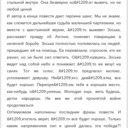
стальной внутри. Она безмерно хо&#1209;ет выжить, но не
любой ценой.
И автор в конце повести дает героине шанс. Мы не знаем,
как сложится дальнейшая судьба маленькой партизанки, но
вместе с крестьянкой верим, &#1209;то выживет Зоська,
расскажет правду об Антоне, поможет товарищам в
нелегкой борьбе. Зоська полностью положилась на людей,
пришедших ей на помощь. Ее перевязали, спросили, кто ее
ранил, но не было сил ответить. О&#1209;нувшись, Зоська
видит над собой небо и понимает, &#1209;то ее везут на
санях. Тот же голос, &#1209;то предлагал молоко,
успокаивает девушку: Ни&#1209;его, дев&#1209;атка, все
будет хорошо. Перепря&#1209;ем тебя в хорошее место,
как-нибудь о&#1209;уняешь. Молодая еще, жить будешь,
деток народишь. Не век же этой проклятой войне
продолжаться.
Оптимизмом наполнены последние фразы повести. И
&#1209;итатель верит, &#1209;то все будет хорошо. Только
каким напряжением сил и ценой далась эта победа?!