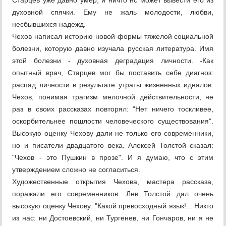
Старцев уже давно умер, и ничто нс может вывести его из
духовной спячки. Ему не жаль молодости, любви,
несбывшихся надежд.
Чехов написал историю новой формы тяжелой социальной
болезни, которую давно изучала русская литература. Имя
этой болезни - духовная деградация личности. -Как
опытный врач, Старцев мог бы поставить себе диагноз:
распад личности в результате утраты жизненных идеалов.
Чехов, понимая трагизм мелочной действительности, не
раз в своих рассказах повторял: "Нет ничего тоскливее,
оскорбительнее пошлости человеческого существования".
Высокую оценку Чехову дали не только его современники,
но и писатели двадцатого века. Алексей Толстой сказал:
"Чехов - это Пушкин в прозе". И я думаю, что с этим
утверждением сложно не согласиться.
Художественные открытия Чехова, мастера рассказа,
поражали его современников. Лев Толстой дал очень
высокую оценку Чехову. "Какой превосходный язык!... Никто
из нас: ни Достоевский, ни Тургенев, ни Гончаров, ни я не