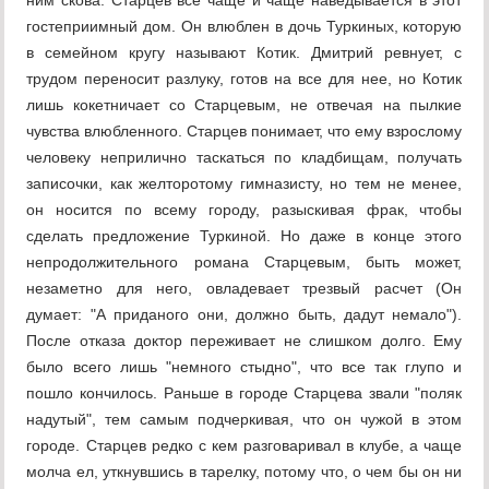
ним скова. Старцев все чаще и чаще наведывается в этот
гостеприимный дом. Он влюблен в дочь Туркиных, которую
в семейном кругу называют Котик. Дмитрий ревнует, с
трудом переносит разлуку, готов на все для нее, но Котик
лишь кокетничает со Старцевым, не отвечая на пылкие
чувства влюбленного. Старцев понимает, что ему взрослому
человеку неприлично таскаться по кладбищам, получать
записочки, как желторотому гимназисту, но тем не менее,
он носится по всему городу, разыскивая фрак, чтобы
сделать предложение Туркиной. Но даже в конце этого
непродолжительного романа Старцевым, быть может,
незаметно для него, овладевает трезвый расчет (Он
думает: "А приданого они, должно быть, дадут немало").
После отказа доктор переживает не слишком долго. Ему
было всего лишь "немного стыдно", что все так глупо и
пошло кончилось. Раньше в городе Старцева звали "поляк
надутый", тем самым подчеркивая, что он чужой в этом
городе. Старцев редко с кем разговаривал в клубе, а чаще
молча ел, уткнувшись в тарелку, потому что, о чем бы он ни