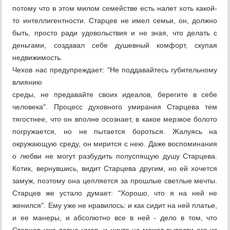
потому что в этом милом семействе есть налет хоть какой-
то интеллигентности. Старцев не имел семьи, он, должно
быть, просто ради удовольствия и не зная, что делать с
деньгами, создавал себе душевный комфорт, скупая
недвижимость.
Чехов нас предупреждает: "Не поддавайтесь губительному
влиянию
среды, не предавайте своих идеалов, берегите в себе
человека". Процесс духовного умирания Старцева тем
тягостнее, что он вполне осознает, в какое мерзкое болото
погружается, но не пытается бороться. Жалуясь на
окружающую среду, он мирится с нею. Даже воспоминания
о любви не могут разбудить полуспящую душу Старцева.
Котик, вернувшись, видит Старцева другим, но ей хочется
замуж, поэтому она цепляется за прошлые светлые мечты.
Старцев же устало думает: "Хорошо, что я на ней не
женился". Ему уже не нравилось: и как сидит на ней платье,
и ее манеры, и абсолютно все в ней - дело в том, что