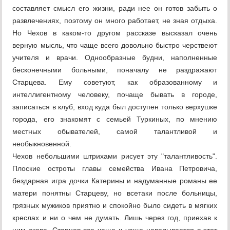
составляет смысл его жизни, ради нее он готов забыть о
развлечениях, поэтому он много работает, не зная отдыха.
Но Чехов в каком-то другом рассказе высказал очень
верную мысль, что чаще всего довольно быстро черствеют
учителя и врачи. Однообразные будни, наполненные
бесконечными больными, поначалу не раздражают
Старцева. Ему советуют, как образованному и
интеллигентному человеку, почаще бывать в городе,
записаться в клуб, вход куда был доступен только верхушке
города, его знакомят с семьей Туркиных, по мнению
местных обывателей, самой талантливой и
необыкновенной.
Чехов небольшими штрихами рисует эту "талантливость".
Плоские остроты главы семейства Ивана Петровича,
бездарная игра дочки Катерины и надуманные романы ее
матери понятны Старцеву, но всетаки после больницы,
грязных мужиков приятно и спокойно было сидеть в мягких
креслах и ни о чем не думать. Лишь через год, приехав к