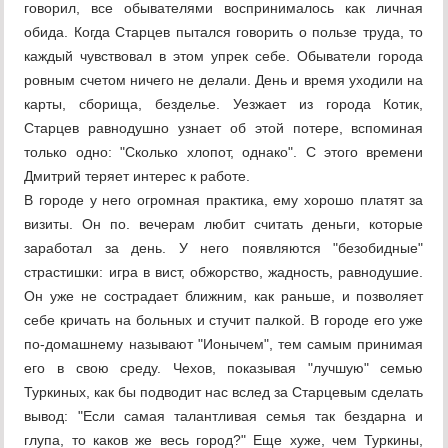
говорил, все обывателями воспринималось как личная
обида. Когда Старцев пытался говорить о пользе труда, то
каждый чувствовал в этом упрек себе. Обыватели города
ровным счетом ничего не делали. День и время уходили на
карты, сборища, безделье. Уезжает из города Котик,
Старцев равнодушно узнает об этой потере, вспоминая
только одно: "Сколько хлопот, однако". С этого времени
Дмитрий теряет интерес к работе.
В городе у него огромная практика, ему хорошо платят за
визиты. Он по. вечерам любит считать деньги, которые
заработал за день. У него появляются "безобидные"
страстишки: игра в вист, обжорство, жадность, равнодушие.
Он уже не сострадает ближним, как раньше, и позволяет
себе кричать на больных и стучит палкой. В городе его уже
по-домашнему называют "Ионычем", тем самым принимая
его в свою среду. Чехов, показывая "лучшую" семью
Туркиных, как бы подводит нас вслед за Старцевым сделать
вывод: "Если самая талантливая семья так бездарна и
глупа, то каков же весь город?" Еще хуже, чем Туркины,