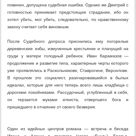
повинен, допущена судебная ошибка. Однако же Дмитрий с
готовностью принимает предстоящее страдание, ибо он
хотел убить, мог убить, следовательно, по нравственному
закону считает себя виновным.
После Судебного допроса приснились ему погорелые
деревенские избы, измученные крестьянки и плачущий на
груди у матери голодный ребенок. Иван Карамазов —
продолжение и развитие типа, характерные черты которого
уже проявлялись в Раскольникове, Ставрогине, Версилове.
В прошлом это социалист, разочаровавшийся в былых
идеалах, которые для него теперь всего лишь кладбище с
дорогими покойниками. Рассудочный, углубленный в себя,
он терзается муками атеиста, отвергшего бога и
пришедшего в отчаяние от своего безверия.
Один из идейных центров романа — встреча и беседа