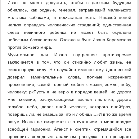
Иван не может допустить, чтобы в далеком будущем
обнялись, как родные, генерал, затравивший маленького
мальчика собаками, и несчастная мать. Никакой ценой
нельзя оправдать человеческих страданий; единственная
слеза невинного ребенка не может быть окуплена
небесным блаженством. Отсюда и бунт Ивана Карамазова
против божьего мира.
Мучительное для Ивана внутреннее противоречие
заключается в том, что ои стихийно любит жизнь, ее
животворную силу. Не случайно именно ему Достоевский
доверил замечательные слова, полные искреннего
преклонения, самой горячей любви к жизни, земле, небу,
человеку: ркПусть я не верю в порядок вещей, но дороги
мне клейкие, распускающиеся весной листочки, дорого
голубое небо, дорог иной человек, которого иной^раз,
поверишь ли, не знаешь за что и любишь...»И в то же время
разум Ивана не смиряется с отсутствием в миропорядке
всеобщей гармонии. Атеист и скептик, стремящийся все
проверить холодным анализом рассудка, он презирает