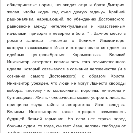
общепринятые нормы, ненавидит отца и брата Дмитрия,
желая, чтобы «один гад съел другую гадину». Крайний
рационализм, нарушающий, по убеждению Достоевского,
равновесие между интеллектуальным и нравственным
началами, приводит к неверию в бога. ^|, Важное место в
романе занимает .»поэма» о Великом Инквизиторе,
которую гзассказывает Иван и которая является одним из
идейных центров«Братьев Карамазовых». Великий
Инквизитор отвергает возможность того величественного
идеала, который связывался в сознании человечества (и в
сознании самого Достоевского) с образом Христа.
Инквизитор убежден, что люди не могут Лшнести свободы
выбора, «потому что малосильны, порочны, ничтожны и
бунтовщики». Жизнь человечества можно устроить лишь на
принципах «чуда, тайны и авторитета». Иван вслед за
Великим Инквизитором также отрицает возможность
будущей божьей гармонии. Но если нет страха перед
божьим судом, то тогда, считает Иван, человек свободен от