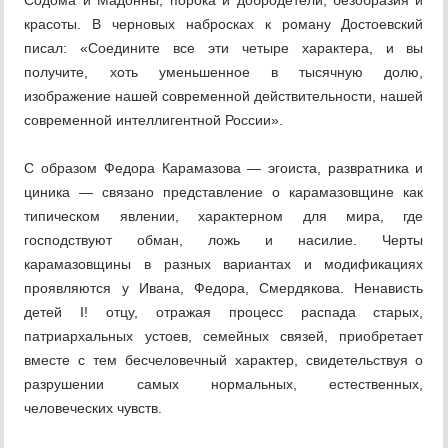
Содома и Мадонны, порока и добродетели, безобразия и
красоты. В черновых набросках к роману Достоевский
писал: «Соедините все эти четыре характера, и вы
получите, хоть уменьшенное в тысячную долю,
изображение нашей современной действительности, нашей
современной интеллигентной России».
С образом Федора Карамазова — эгоиста, развратника и
циника — связано представление о карамазовщине как
типическом явлении, характерном для мира, где
господствуют обман, ложь и насилие. Черты
карамазовщины в разных вариантах и модификациях
проявляются у Ивана, Федора, Смердякова. Ненависть
детей I! отцу, отражая процесс распада старых,
патриархальных устоев, семейных связей, приобретает
вместе с тем бесчеловечный характер, свидетельствуя о
разрушении самых нормальных, естественных,
человеческих чувств.