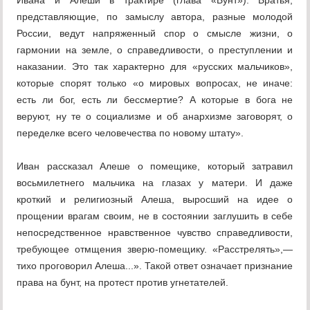
Ивана и Алеши в трактире (глава «Бунт»). Братья,
представляющие, по замыслу автора, разные молодой
России, ведут напряженный спор о смысле жизни, о
гармонии на земле, о справедливости, о преступлении и
наказании. Это так характерно для «русских мальчиков»,
которые спорят только «о мировых вопросах, не иначе:
есть ли бог, есть ли бессмертие? А которые в бога не
веруют, ну те о социализме и об анархизме заговорят, о
переделке всего человечества по новому штату».
Иван рассказал Алеше о помещике, который затравил
восьмилетнего мальчика на глазах у матери. И даже
кроткий и религиозный Алеша, выросший на идее о
прощении врагам своим, не в состоянии заглушить в себе
непосредственное нравственное чувство справедливости,
требующее отмщения зверю-помещику. «Расстрелять»,—
тихо проговорил Алеша...». Такой ответ означает признание
права на бунт, на протест против угнетателей.