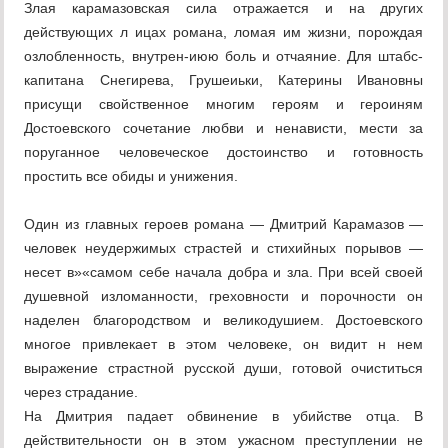
Злая карамазовская сила отражается и на других
действующих л ицах романа, ломая им жизни, порождая
озлобленность, внутрен-июю боль и отчаяние. Для штабс-
капитана Снегирева, Грушеиьки, Катерины Ивановны
присущи свойственное многим героям и героиням
Достоевского сочетание любви и ненависти, мести за
поруганное человеческое достоинство и готовность
простить все обиды и унижения.
Один из главных героев романа — Дмитрий Карамазов —
человек неудержимых страстей и стихийных порывов —
несет в»«самом себе начала добра и зла. При всей своей
душевной изломанности, греховности и порочности он
наделен благородством и великодушием. Достоевского
многое привлекает в этом человеке, он видит н нем
выражение страстной русской души, готовой очиститься
через страдание.
На Дмитрия падает обвинение в убийстве отца. В
действительности он в этом ужасном преступлении не