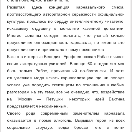
стала популярность книги М. М.
Развитая здесь концепция карнавального смеха,
противостоящего авторитарной серьезности официальной
культуры, пришлась по сердцу интеллигентному читателю,
искавшему отдушину в монолите казенной догматики.
Многие склонны сегодня полагать, что ученый сильно
преувеличил оппозиционность карнавала, но именно это
преувеличение и привлекало к нему поклонников.
Как-то в интервью Венедикт Ерофеев назвал Рабле в числе
своих литературных учителей. В конце 60-х годов эго мог
быть только Рабле, прочитанный по-бахтински. И хотя
отшумевшая мода искать карнавализацию где ни попадя
успела уже породить скептицизм по отношению к любым
разговорам на эту тему, все же очевидно, что, воздействие
на "Москву — Петушки" некоторых идей Бахтина
представляется несомненным.
Своего рода современным заменителем карнавала
оказывается в поэме алкоголь. Вырывая героя из всех
социальных структур, водка бросает его в почти