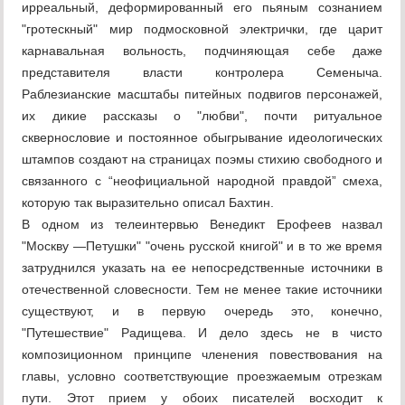
ирреальный, деформированный его пьяным сознанием
"гротескный" мир подмосковной электрички, где царит
карнавальная вольность, подчиняющая себе даже
представителя власти контролера Семеныча.
Раблезианские масштабы питейных подвигов персонажей,
их дикие рассказы о "любви", почти ритуальное
сквернословие и постоянное обыгрывание идеологических
штампов создают на страницах поэмы стихию свободного и
связанного с “неофициальной народной правдой” смеха,
которую так выразительно описал Бахтин.
В одном из телеинтервью Венедикт Ерофеев назвал
"Москву —Петушки" "очень русской книгой" и в то же время
затруднился указать на ее непосредственные источники в
отечественной словесности. Тем не менее такие источники
существуют, и в первую очередь это, конечно,
"Путешествие" Радищева. И дело здесь не в чисто
композиционном принципе членения повествования на
главы, условно соответствующие проезжаемым отрезкам
пути. Этот прием у обоих писателей восходит к