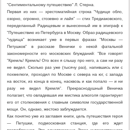
"Сентиментальному путешествию" Л. Стерна.
Первая из них — хрестоматийная строка "Чудище обло,
озорно, огромно, стозевно и лайя” — стих Тредиаковского,
переделанный Радищевым и вынесенный им в эпиграф к
"Путешествию из Петербурга в Москву. Образ радищевского
"чудища" возникает уже в первых фразах "Москвы —
Петушков" в рассказе Венички о некой фатальной
закономерности его московских блужданий: "Все говорят
“Кремль! Кремль! Ото всех я слышу про него, а сам ни разу
не видел. Сколько раз уже (тысячу раз), напившись или с
похмелюги, проходил по Москве с севера на юг, с запада
на восток, из конца в конец, насквозь и как попало — и ни
разу не видел Кремля”. Прекраснодушный Веничка
полагает, что овладевшая им мистика алкоголя гарантирует
его от столкновения с главным символом государственной
мощи. Он, однако, жестоко заблуждается.
Как понятно уже из заглавия книги, цель путешествия героя
— Петушки, подмосковная станция, где его ждет