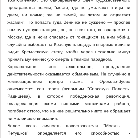
возлюбленная. Это одновременно Эдем художественного
пространства поэмы, "место, где не умолкают птицы ни
днем, ни ночью; где ни зимой, ни летом не отцветает
жасмин". Но попасть туда Веничке не суждено — проспав
спьяну нужную станцию, он, не зная того, возвращается в
Москву, где в ночи спасаясь от гонящихся за ним убийц,
случайно выбегает на Красную площадь и впервые в жизни
видит Кремлевскую стену, чтобы через несколько минут
принять мученическую смерть в темном парадном.
Карнавальное, или алкогольное, преодоление
действительности оказывается обманчивым. Не случайно в
композиционном центре поэмы в Орехове-Зуеве
описывается сон героя (вспомним "Спасскую Полесть"
Радищева), в котором победоносная революция,
овладевающая всеми винными магазинами района,
погибает оттого, что на нее решительно никто не обращает
ни малейшею внимания.
Более всего личность повествователя "Москвы —
Петушков" определяется его способностью к