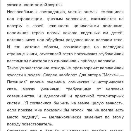
ужасом настигаемой жертвы.
Неспособные к состраданию, чистые ангелы, смеющиеся
над страдающим, грязным человеком, оказываются на
поверку в своей невинности циническими демонами,
напоминая герою поэмы некогда виденных им детей,
потешавшихся над обрубком раздавленного поездом тела.
И эти детские образы, возникающие на последней
странице книги, отчетливей всего показывают глубочайший
пессимизм писателя по отношению к природе человека.
Такое умонастроение отнюдь не противоречит величайшей
жалости к людям. Скорее наоборот. Для автора "Москвы —
Петушков" вполне очевидна логическая и историческая
связь между учениями, требующими от человека
совершенства, и идеологией и практикой тоталитарных
систем. "Я согласился бы жить на земле целую вечность,
если прежде мне показали бы уголок, где не всегда есть
место подвигу", — меланхолически замечает по этому
поводу повествователь.