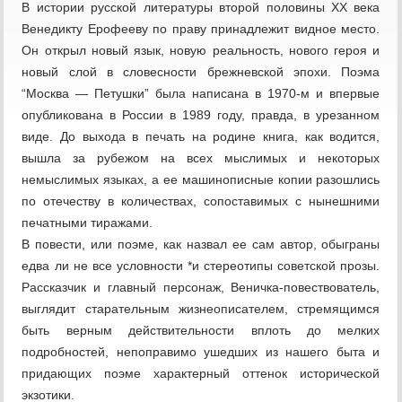
В истории русской литературы второй половины XX века
Венедикту Ерофееву по праву принадлежит видное место.
Он открыл новый язык, новую реальность, нового героя и
новый слой в словесности брежневской эпохи. Поэма
“Москва — Петушки” была написана в 1970-м и впервые
опубликована в России в 1989 году, правда, в урезанном
виде. До выхода в печать на родине книга, как водится,
вышла за рубежом на всех мыслимых и некоторых
немыслимых языках, а ее машинописные копии разошлись
по отечеству в количествах, сопоставимых с нынешними
печатными тиражами.
В повести, или поэме, как назвал ее сам автор, обыграны
едва ли не все условности *и стереотипы советской прозы.
Рассказчик и главный персонаж, Веничка-повествователь,
выглядит старательным жизнеописателем, стремящимся
быть верным действительности вплоть до мелких
подробностей, непоправимо ушедших из нашего быта и
придающих поэме характерный оттенок исторической
экзотики.