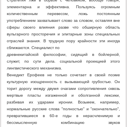
Стратегия лжи в борьбе с человеком, вообще говоря,
элементарна и эффективна. Пользуясь огромным
количественным перевесом, ложь постоянным
употреблением захватывает слово за словом, оставляя вне
сферы своего влияния разве что обширную область
вульгарного просторечия и элитарные зоны специальных
отраслей знания. В трудную пору крайности эти иногда
сближаются. Специалист по
древнекитайской философии, сидящий в бойлерной,
служит, по сути дела. социальной проекцией этого
лингвистического механизма.
Венедикт Ерофеев не только сочетает в своей поэме
культурную изощренность с вызывающей грубостью. Он
торит дорогу между двумя очагами сопротивления сквозь
мертвые пласты изгаженной и оболганной лексики,
разбивая их ударами иронии. Возьмем, например,
нормальные русские слова "полностью" и "окончательно",
превратившиеся в 60-е годы в нерасчленимую и
бессмысленную комбинацию звуков