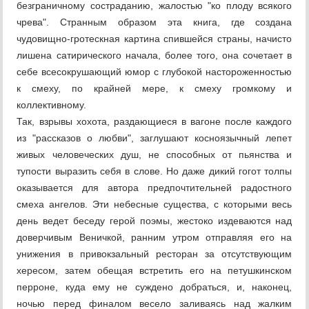
безграничному состраданию, жалостью "ко плоду всякого
чрева". Странным образом эта книга, где создана
чудовищно-гротескная картина спившейся страны, начисто
лишена сатирического начала, более того, она сочетает в
себе всесокрушающий юмор с глубокой настороженностью
к смеху, по крайней мере, к смеху громкому и
коллективному.
Так, взрывы хохота, раздающиеся в вагоне после каждого
из "рассказов о любви", заглушают косноязычный лепет
живых человеческих душ, не способных от пьянства и
тупости выразить себя в слове. Но даже дикий гогот толпы
оказывается для автора предпочтительней радостного
смеха ангелов. Эти небесные существа, с которыми весь
день ведет беседу герой поэмы, жестоко издеваются над
доверчивым Веничкой, ранним утром отправляя его на
унижения в привокзальный ресторан за отсутствующим
хересом, затем обещая встретить его на петушкинском
перроне, куда ему не суждено добраться, и, наконец,
ночью перед финалом весело заливаясь над жалким