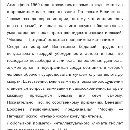
Атмосфера 1969 года отразилась в поэме отнюдь не только
в предметном слое повествования. По словам Белинского,
"поэзия всегда верна истории, потому что история есть
почва поэзии", и, если нас интересуют общественные
умонастроения после краха шестидесятнических иллюзий,
"Москва — Петушки" окажется неоценимым источником.
Следя за историей Веничкиных бедствий, трудно не
почувствовать твердой убежденности автора в том, что
господство несвободы и лжи есть непреложная данность,
элементарная и неустранимая среда обитания, в которой
человек обречен существовать в лучшем случае вплоть до
смерти. Естественно, ключевыми при таком мироощущении
становятся вопросы выживания и самосохранения, которые
каждому приходится решать для себя самому.
Показательно, что, по собственному признанию, Венедикт
Ерофеев первоначально предназначал "Москву —
Петушки" исключительно узкому кругу приятелей.
Любопытной приметой интеллектуального климата тех лет