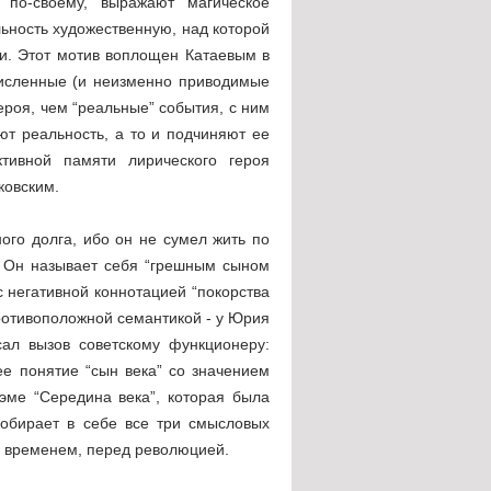
 по-своему, выражают магическое
льность художественную, над которой
ни. Этот мотив воплощен Катаевым в
очисленные (и неизменно приводимые
ероя, чем “реальные” события, с ним
ют реальность, а то и подчиняют ее
тивной памяти лирического героя
ковским.
ого долга, ибо он не сумел жить по
. Он называет себя “грешным сыном
 с негативной коннотацией “покорства
противоположной семантикой - у Юрия
ал вызов советскому функционеру:
ее понятие “сын века” со значением
эме “Середина века”, которая была
собирает в себе все три смысловых
им временем, перед революцией.