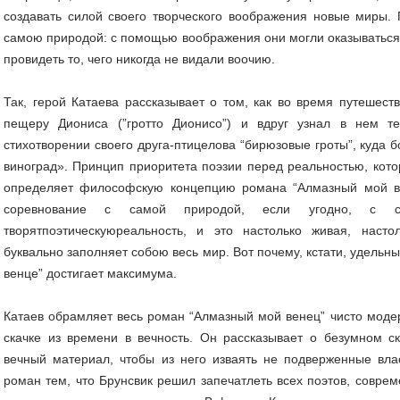
создавать силой своего творческого воображения новые миры.
самою природой: с помощью воображения они могли оказываться т
провидеть то, чего никогда не видали воочию.
Так, герой Катаева рассказывает о том, как во время путешест
пещеру Диониса (”гротто Дионисо”) и вдруг узнал в нем 
стихотворении своего друга-птицелова “бирюзовые гроты”, куда 
виноград». Принцип приоритета поэзии перед реальностью, кото
определяет философскую концепцию романа “Алмазный мой ве
соревнование с самой природой, если угодно, с 
творятпоэтическуюреальность, и это настолько живая, насто
буквально заполняет собою весь мир. Вот почему, кстати, удельны
венце” достигает максимума.
Катаев обрамляет весь роман “Алмазный мой венец” чисто моде
скачке из времени в вечность. Он рассказывает о безумном ск
вечный материал, чтобы из него изваять не подверженные вла
роман тем, что Брунсвик решил запечатлеть всех поэтов, соврем