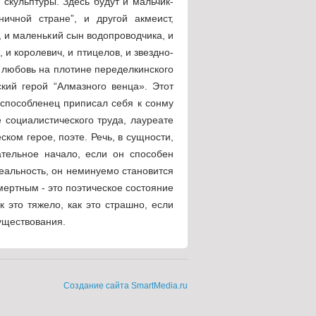
 скульптуры. Здесь будут и мальчик-
ичной стране”, и другой акмеист,
, и маленький сын водопроводчика, и
 и королевич, и птицелов, и звездно-
 любовь на плотине переделкинского
кий герой “Алмазного венца». Этот
испособленец приписал себя к сонму
е социалистического труда, лауреате
еском герое, поэте. Речь, в сущности,
ательное начало, если он способен
реальность, он неминуемо становится
мертным - это поэтическое состояние
к это тяжело, как это страшно, если
уществования.
Создание сайта SmartMedia.ru