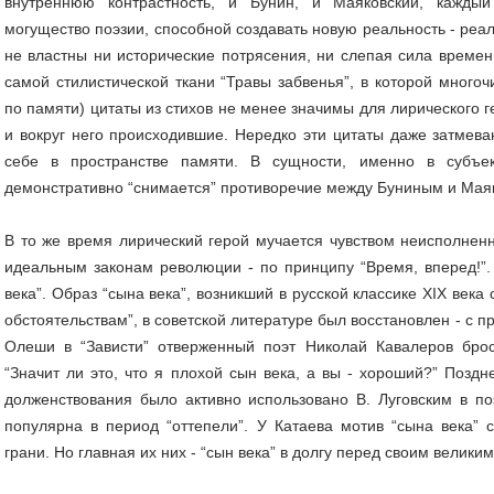
внутреннюю контрастность, и Бунин, и Маяковский, каждый
могущество поэзии, способной создавать новую реальность - реа
не властны ни исторические потрясения, ни слепая сила време
самой стилистической ткани “Травы забвенья”, в которой мног
по памяти) цитаты из стихов не менее значимы для лирического г
и вокруг него происходившие. Нередко эти цитаты даже затмева
себе в пространстве памяти. В сущности, именно в субъек
демонстративно “снимается” противоречие между Буниным и Мая
В то же время лирический герой мучается чувством неисполненн
идеальным законам революции - по принципу “Время, вперед!”
века”. Образ “сына века”, возникший в русской классике XIX века
обстоятельствам”, в советской литературе был восстановлен - с 
Олеши в “Зависти” отверженный поэт Николай Кавалеров брос
“Значит ли это, что я плохой сын века, а вы - хороший?” Поздн
долженствования было активно использовано В. Луговским в по
популярна в период “оттепели”. У Катаева мотив “сына века” 
грани. Но главная их них - “сын века” в долгу перед своим велик