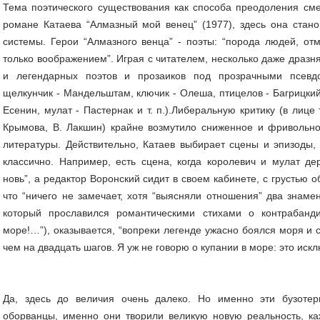
Тема поэтического существования как способа преодоления сме
романе Катаева “Алмазный мой венец” (1977), здесь она стано
системы. Герои “Алмазного венца” - поэты: “порода людей, о
только воображением”. Играя с читателем, несколько даже дразн
и легендарных поэтов и прозаиков под прозрачными псевд
щелкунчик - Мандельштам, ключик - Олеша, птицелов - Багрицкий,
Есенин, мулат - Пастернак и т. п.).Либеральную критику (в лице 
Крымова, В. Лакшин) крайне возмутило сниженное и фривольно
литературы. Действительно, Катаев выбирает сцены и эпизоды, 
классично. Например, есть сцена, когда королевич и мулат де
новь”, а редактор Воронский сидит в своем кабинете, с грустью о
что “ничего не замечает, хотя “выясняли отношения” два знамен
который прославился романтическими стихами о контрабанд
море!…”), оказывается, “вопреки легенде ужасно боялся моря и 
чем на двадцать шагов. Я уж не говорю о купании в море: это искл
Да, здесь до величия очень далеко. Но именно эти бузотеры
оборванцы, именно они творили великую новую реальность, к