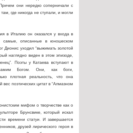
 Причем они нередко соперничали с
ам, где никогда не ступали, и могли
вия в Италию он оказался у входа в
те самые, описанные в юношеском
бог Дионис уходил “выжимать золотой
рый наглядно виден в этом эпизоде,
нец”. Поэты у Катаева вступают в
самим Богом. Они, как боги,
лько плотная реальность, что она
й вес поэтических цитат в “Алмазном
рнистским мифом о творчестве как о
ульпторе Брунсвике, который искал
сти времени статуи. И завершается
енников, друзей лирического героя в