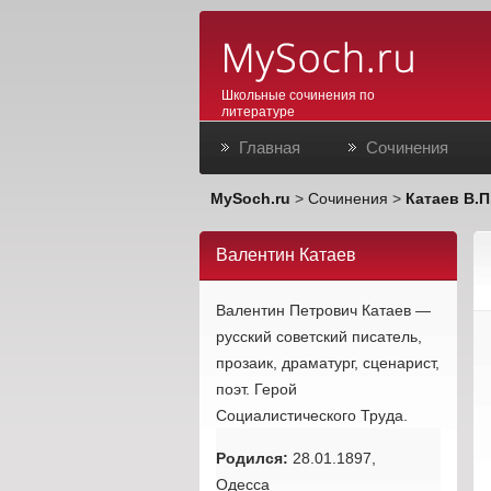
Школьные сочинения по
литературе
Главная
Сочинения
MySoch.ru
>
Сочинения
>
Катаев В.П
Валентин Катаев
Валентин Петрович Катаев —
русский советский писатель,
прозаик, драматург, сценарист,
поэт. Герой
Социалистического Труда.
Родился:
28.01.1897,
Одесса