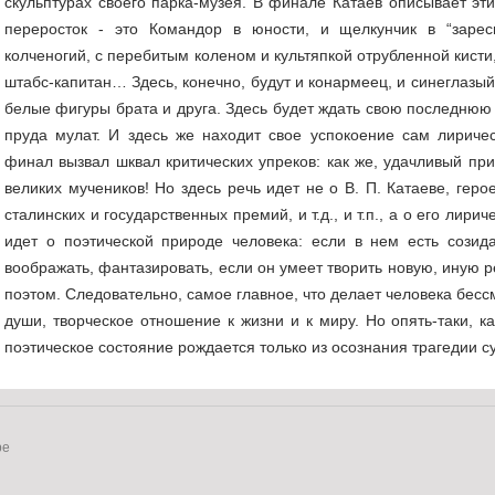
скульптурах своего парка-музея. В финале Катаев описывает эти
переросток - это Командор в юности, и щелкунчик в “заресн
колченогий, с перебитым коленом и культяпкой отрубленной кисти
штабс-капитан… Здесь, конечно, будут и конармеец, и синеглазый,
белые фигуры брата и друга. Здесь будет ждать свою последнюю
пруда мулат. И здесь же находит свое успокоение сам лиричес
финал вызвал шквал критических упреков: как же, удачливый пр
великих мучеников! Но здесь речь идет не о В. П. Катаеве, геро
сталинских и государственных премий, и т.д., и т.п., а о его лирич
идет о поэтической природе человека: если в нем есть созид
воображать, фантазировать, если он умеет творить новую, иную 
поэтом. Следовательно, самое главное, что делает человека бесс
души, творческое отношение к жизни и к миру. Но опять-таки, ка
поэтическое состояние рождается только из осознания трагедии с
ре