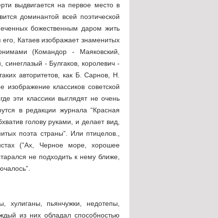
рти выдвигается на первое место в
вится доминантой всей поэтической
тмеченных божественным даром жить
я его, Катаев изображает знаменитых
онимами (Командор - Маяковский,
 синеглазый - Булгаков, королевич -
таких авторитетов, как Б. Сарнов, Н.
е изображение классиков советской
где эти классики выглядят не очень
рутся в редакции журнала “Красная
бхватив голову руками, и делает вид,
итых поэта страны”. Или птицелов.,
истах (”Ах, Черное море, хорошее
старался не подходить к нему ближе,
ючалось”.
, хулиганы, пьянчужки, недотепы,
аждый из них обладал способностью