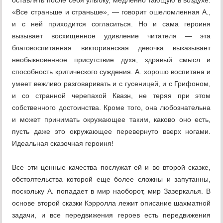
оставлять после себя улыбку, медленно тающую в воздухе.
«Все страньше и страньше», — говорит ошеломленная А.,
и с ней приходится согласиться. Но и сама героиня
вызывает восхищенное удивление читателя — эта
благовоспитанная викторианская девочка выказывает
необыкновенное присутствие духа, здравый смысл и
способность критического суждения. А. хорошо воспитана и
умеет вежливо разговаривать и с гусеницей, и с Грифоном,
и со странной черепахой Квазн, не теряя при этом
собственного достоинства. Кроме того, она любознательна
и может принимать окружающее таким, каково оно есть,
пусть даже это окружающее перевернуто вверх ногами.
Идеальная сказочная героиня!
Все эти ценные качества послужат ей и во второй сказке,
обстоятельства которой еще более сложны и запутанны,
поскольку А. попадает в мир наоборот, мир Зазеркалья. В
основе второй сказки Кэрролла лежит описание шахматной
задачи, и все передвижения героев есть передвижения