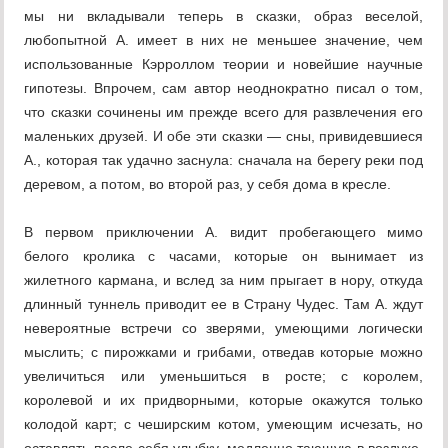
мы ни вкладывали теперь в сказки, образ веселой,
любопытной А. имеет в них не меньшее значение, чем
использованные Кэрроллом теории и новейшие научные
гипотезы. Впрочем, сам автор неоднократно писал о том,
что сказки сочинены им прежде всего для развлечения его
маленьких друзей. И обе эти сказки — сны, привидевшиеся
А., которая так удачно заснула: сначала на берегу реки под
деревом, а потом, во второй раз, у себя дома в кресле.
В первом приключении А. видит пробегающего мимо
белого кролика с часами, которые он вынимает из
жилетного кармана, и вслед за ним прыгает в нору, откуда
длинный туннель приводит ее в Страну Чудес. Там А. ждут
невероятные встречи со зверями, умеющими логически
мыслить; с пирожками и грибами, отведав которые можно
увеличиться или уменьшиться в росте; с королем,
королевой и их придворными, которые окажутся только
колодой карт; с чеширским котом, умеющим исчезать, но