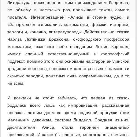
Литература, посвященная этим произведениям Кэрролла,
по объему в несколько раз превышает тексты самого
писателя. Интерпретацией «Алисы в стране чудес» и
«Зазеркалья» занимались математики, физики, историки,
теологи и, конечно, литературоведы. Действительно, сказки
Чарлза Лютвиджа Доджсона, оксфордского профессора
математики, взявшего себе псевдоним Льюис Кэрролл,
имеют сложный естественнонаучный и философский
подтекст, помимо этого они основаны на старой английской
традиции нонсенса, содержат множество ссылок, намеков и
скрытых пародий, понятных лишь современникам, да и то
не всем.
И все-таки не стоит забывать, что первая из сказок
родилась всего лишь как импровизация, рассказанная
однажды летним днем во время лодочной прогулки трем
маленьким девочкам, сестрам Лидделл. Средняя из них,
десятилетняя Алиса, стала героиней знаменитых
приключений. И какие бы сложные, многогранные смыслы