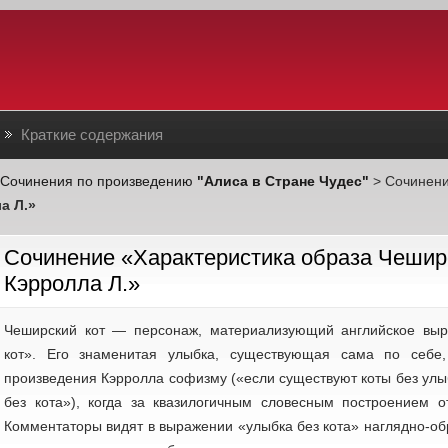
Краткие содержания
Сочинения по произведению
"Алиса в Стране Чудес"
> Сочинен
а Л.»
Cочинение «Характеристика образа Чеширс
Кэрролла Л.»
Чеширский кот — персонаж, материализующий английское выр
кот». Его знаменитая улыбка, существующая сама по себе,
произведения Кэрролла софизму («если существуют коты без улыб
без кота»), когда за квазилогичным словесным построением 
Комментаторы видят в выражении «улыбка без кота» наглядно-об