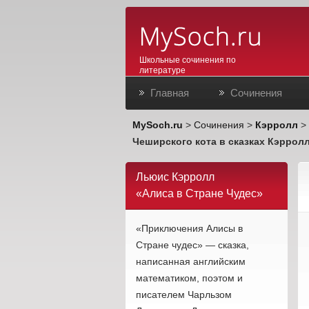
Школьные сочинения по
литературе
Главная
Сочинения
MySoch.ru
>
Сочинения
>
Кэрролл
>
Чеширского кота в сказках Кэрролл
Льюис Кэрролл
«Алиса в Стране Чудес»
«Приключения Алисы в
Стране чудес» — сказка,
написанная английским
математиком, поэтом и
писателем Чарльзом