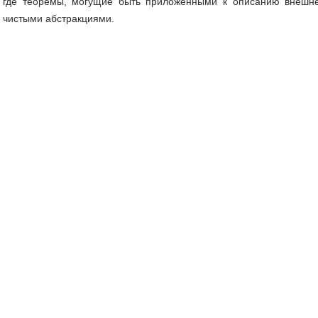
где теоремы, могущие быть приложенными к описанию внешн
чистыми абстракциями.