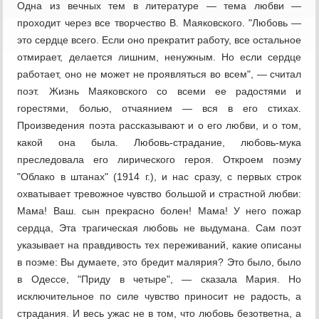
Одна из вечных тем в литературе — тема любви —
проходит через все творчество В. Маяковского. "Любовь —
это сердце всего. Если оно прекратит работу, все остальное
отмирает, делается лишним, ненужным. Но если сердце
работает, оно не может не проявляться во всем", — считал
поэт. Жизнь Маяковского со всеми ее радостями и
горестями, болью, отчаянием — вся в его стихах.
Произведения поэта рассказывают и о его любви, и о том,
какой она была. Любовь-страдание, любовь-мука
преследовала его лирического героя. Откроем поэму
"Облако в штанах" (1914 г.), и нас сразу, с первых строк
охватывает тревожное чувство большой и страстной любви:
Мама! Ваш. сын прекрасно болен! Мама! У него пожар
сердца, Эта трагическая любовь не выдумана. Сам поэт
указывает на правдивость тех переживаний, какие описаны
в поэме: Вы думаете, это бредит малярия? Это было, было
в Одессе, "Приду в четыре", — сказала Мария. Но
исключительное по силе чувство приносит не радость, а
страдания. И весь ужас не в том, что любовь безответна, а