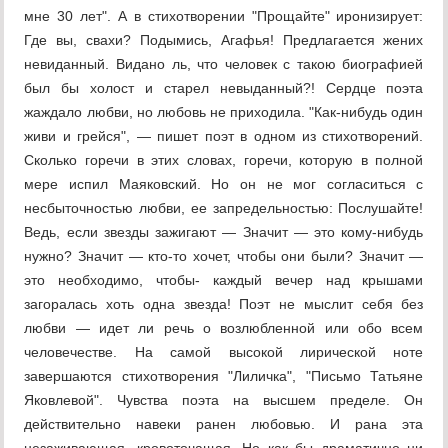
мне 30 лет". А в стихотворении "Прощайте" иронизирует:
Где вы, свахи? Подымись, Агафья! Предлагается жених
невиданный. Видано ль, что человек с такою биографией
был бы холост и старел невыданный?! Сердце поэта
жаждало любви, но любовь не приходила. "Как-нибудь один
живи и грейся", — пишет поэт в одном из стихотворений.
Сколько горечи в этих словах, горечи, которую в полной
мере испил Маяковский. Но он не мог согласиться с
несбыточностью любви, ее запредельностью: Послушайте!
Ведь, если звезды зажигают — Значит — это кому-нибудь
нужно? Значит — кто-то хочет, чтобы они были? Значит —
это необходимо, чтобы- каждый вечер над крышами
загоралась хоть одна звезда! Поэт не мыслит себя без
любви — идет ли речь о возлюбленной или обо всем
человечестве. На самой высокой лирической ноте
завершаются стихотворения "Лиличка", "Письмо Татьяне
Яковлевой". Чувства поэта на высшем пределе. Он
действительно навеки ранен любовью. И рана эта