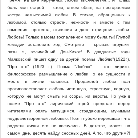
Гремят на мне наручники, любви тысячелетия... И только
боль моя острей — стою, огнем обвит, на несгораемом
костре немыслимой любви. В стихах, обращенных к
любимой, столько страсти, нежности и вместе с тем
сомнения, протеста, отчаяния и даже отрицания любви:
Любовь! Только в моем воспаленном мозгу была ты! Глупой
комедии остановите ход! Смотрите — срываю игрушки-
латы я, величайший Дон-Кихот! В двадцатые годы
Маяковский пишет одну за другой поэмы "Люблю"(1922г.),
"Про это" (1923 г.). Поэма "Люблю" — это лирико-
философское размышление о любви, о ее сущности и
месте в жизни человека. Продажной любви поэт
противопоставляет любовь истинную, страстную, верную,
которую не могут смыть ни ссоры, ни версты. Но уже в
поэме "Про это" лирический герой предстает перед
читателями опять мятущимся, страдающим, мучимым
неудовлетворенной любовью. Поэт глубоко переживает, что
радости жизни его не коснулись: Б детстве, может, на
самом дне, десять найду сносных дней. А то, что другим?!