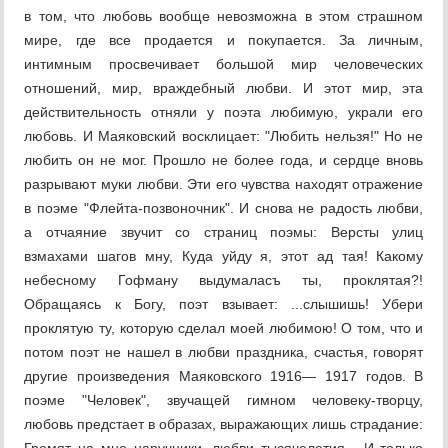
в том, что любовь вообще невозможна в этом страшном
мире, где все продается и покупается. За личным,
интимным просвечивает большой мир человеческих
отношений, мир, враждебный любви. И этот мир, эта
действительность отняли у поэта любимую, украли его
любовь. И Маяковский восклицает: "Любить нельзя!" Но не
любить он не мог. Прошло не более года, и сердце вновь
разрывают муки любви. Эти его чувства находят отражение
в поэме "Флейта-позвоночник". И снова не радость любви,
а отчаяние звучит со страниц поэмы: Версты улиц
взмахами шагов мну, Куда уйду я, этот ад тая! Какому
небесному Гофману выдумаласъ ты, проклятая?!
Обращаясь к Богу, поэт взывает: ...слышишь! Убери
проклятую ту, которую сделал моей любимою! О том, что и
потом поэт не нашел в любви праздника, счастья, говорят
другие произведения Маяковского 1916— 1917 годов. В
поэме "Человек", звучащей гимном человеку-творцу,
любовь предстает в образах, выражающих лишь страдание: