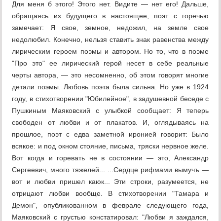
Для меня б этого! Этого нет. Видите — нет его! Дальше,
обращаясь из будущего в настоящее, поэт с горечью
замечает: Я свое, земное, недожил, на земле свое
недолюбил. Конечно, нельзя ставить знак равенства между
лирическим героем поэмы и автором. Но то, что в поэме
"Про это" ее лирический герой несет в себе реальные
черты автора, — это несомненно, об этом говорят многие
детали поэмы. Любовь поэта была сильна. Но уже в 1924
году, в стихотворении "Юбилейное", в задушевной беседе с
Пушкиным Маяковский с улыбкой сообщает: Я теперь
свободен от любви и от плакатов. И, оглядываясь на
прошлое, поэт с едва заметной иронией говорит: Было
всякое: и под окном стояние, письма, тряски нервное желе.
Вот когда и горевать не в состоянии — это, Александр
Сергеевич, много тяжелей... ...Сердце рифмами вымучъ —
вот и любви пришел каюк... Эти строки, разумеется, не
отрицают любви вообще. В стихотворении "Тамара и
Демон", опубликованном в феврале следующего года,
Маяковский с грустью констатировал: "Любви я заждался,