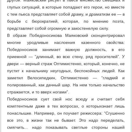
другой. Маяковский рисует в пьесе множество смешных и
глупых ситуаций, в которые попадают его герои, но вместе
с тем пьеса представляет собой драму, и драматизм ее — в
борьбе с бюрократией, которая, по мнению поэта,
представляет собой огромную и закостенелую силу.
В образе Победоносикова Маяковский сконцентрировал
многие уродливые наслоения казенного свойства:
Победоносиков занимает важную должность, в его
приемной — “длинный, во всю стену, ряд просителей”. У
двери — верный страж Оптимистенко, который, конечно, не
пустит к начальнику неугодных, беспокойных людей. Как
заметил Велосипедкин, Оптимистенко — “гладкий и
полированный, как дачный шар. На нем только начальство
отражается, и то вверх ногами”.
Победоносиков сует свой нос всюду и считает себя
комптентным даже в тех вопросах, о которыхзнает лишь
понаслышке. Например, он поучает режиссера: “Сгушенно
все это, в жизни так не бывает. Это надо переделать,
смягчить... надо показывать светлые стороны нашей