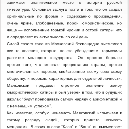
занимают значительное место в истории русской
литературы. Основная заслуга поэта в том, что он создал
оригинальные по форме и содержанию произведения,
очень яркие, злободневные, порой юмористические, но
чаще — исполненные горькой иронии и острой сатиры, что
и определяет их актуальность по сей день.
Силой своего таланта Маяковский беспощадно высмеивал
все те явления, которые, по его убеждениям, тормозили
развитие молодого государства. Он яростно боролся
против того, что мешало процветанию страны, против
многочисленных пороков, свойственных всему советскому
обществу, и пороков, характерных для отдельной личности.
Маяковский предавал огромное значение жанру
юмористической сатиры и был уверен в том, что в будущих
школах “будут преподавать сатиру наряду с арифметикой и
с неменьшим успехом”.
Как известно, особую ненависть Маяковский испытывал к
такому разряду людей, которых принято называть
мещанами. В своих пьесах “Клоп” и “Баня” он высмеивает