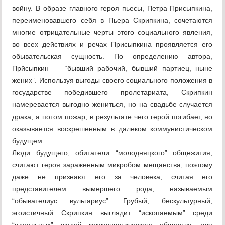
войну. В образе главного героя пьесы, Петра Присыпкина,
переименовавшего себя в Пьера Скрипкина, сочетаются
многие отрицательные черты этого социального явления,
во всех действиях и речах Присыпкина проявляется его
обывательская сущность. По определению автора,
Прйсыпкин — “бывший рабочий, бывший партиец, ныне
жених”. Используя выгоды своего социального положения в
государстве победившего пролетариата, Скрипкин
намеревается выгодно жениться, но на свадьбе случается
драка, а потом пожар, в результате чего герой погибает, но
оказывается воскрешенным в далеком коммунистическом
будущем.
Люди будущего, обитатели “молодняцкого” общежития,
считают героя зараженным микробом мещанства, поэтому
даже не признают его за человека, считая его
представителем вымершего рода, называемым
“обывателиус вульгариус”. Грубый, бескультурный,
эгоистичный Скрипкин выглядит “ископаемым” среди