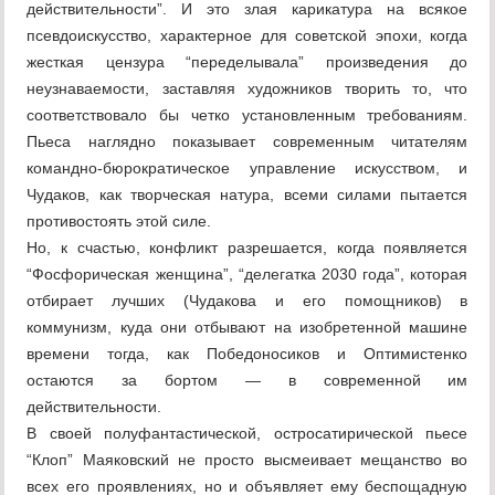
действительности”. И это злая карикатура на всякое
псевдоискусство, характерное для советской эпохи, когда
жесткая цензура “переделывала” произведения до
неузнаваемости, заставляя художников творить то, что
соответствовало бы четко установленным требованиям.
Пьеса наглядно показывает современным читателям
командно-бюрократическое управление искусством, и
Чудаков, как творческая натура, всеми силами пытается
противостоять этой силе.
Но, к счастью, конфликт разрешается, когда появляется
“Фосфорическая женщина”, “делегатка 2030 года”, которая
отбирает лучших (Чудакова и его помощников) в
коммунизм, куда они отбывают на изобретенной машине
времени тогда, как Победоносиков и Оптимистенко
остаются за бортом — в современной им
действительности.
В своей полуфантастической, остросатирической пьесе
“Клоп” Маяковский не просто высмеивает мещанство во
всех его проявлениях, но и объявляет ему беспощадную