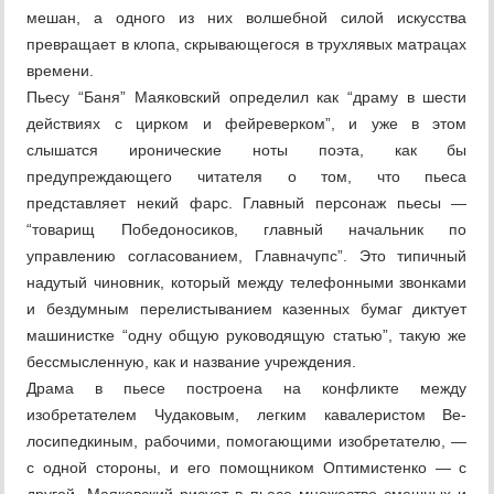
мешан, а одного из них волшебной силой искусства
превращает в клопа, скрывающегося в трухлявых матрацах
времени.
Пьесу “Баня” Маяковский определил как “драму в шести
действиях с цирком и фейреверком”, и уже в этом
слышатся иронические ноты поэта, как бы
предупреждающего читателя о том, что пьеса
представляет некий фарс. Главный персонаж пьесы —
“товарищ Победоносиков, главный начальник по
управлению согласованием, Главначупс”. Это типичный
надутый чиновник, который между телефонными звонками
и бездумным перелистыванием казенных бумаг диктует
машинистке “одну общую руководящую статью”, такую же
бессмысленную, как и название учреждения.
Драма в пьесе построена на конфликте между
изобретателем Чудаковым, легким кавалеристом Ве-
лосипедкиным, рабочими, помогающими изобретателю, —
с одной стороны, и его помощником Оптимистенко — с