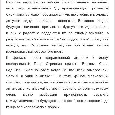
Рабочие медицинской лаборатории постепенно начинают
пить, под воздействием “душераздирающих” романсов
Скрипкина в людях просыпается чувство любви, и молодые
девушки вдруг начинают танцевать! Внезапно людей
будущего начинают привлекать буржуазные удовольствия,
и они с радостью поддаются их приятному влиянию, в
результате чего большая часть “неподдавшихся” приходит к
выводу, что Скрипкина необходимо как можно скорее
изолировать как серьезного врага.
В финале пьесы приравненный автором к клопу,
незадачливый Пьер Скрипкин кричит: “Братцы! Свои!
Родные!.. Сколько вас?! Когда же вас всех заморозили?
Чего ж я один в клетке?..”. И этим криком Маяковский,
который, разумеется, не мог ввести в свою пьесу элементы
антикоммунистической сатиры, невольно затронул эту тему,
очень метко изобразив призрачность светлого
коммунистического будущего, не способного искоренить до
конца все человеческие пороки.