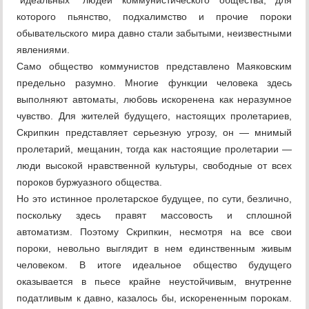
“идеальных” людей коммунистического общества, для
которого пьянство, подхалимство и прочие пороки
обывательского мира давно стали забытыми, неизвестными
явлениями.
Само общество коммунистов представлено Маяковским
предельно разумно. Многие функции человека здесь
выполняют автоматы, любовь искоренена как неразумное
чувство. Для жителей будущего, настоящих пролетариев,
Скрипкин представляет серьезную угрозу, он — мнимый
пролетарий, мещанин, тогда как настоящие пролетарии —
люди высокой нравственной культуры, свободные от всех
пороков буржуазного общества.
Но это истинное пролетарское будущее, по сути, безлично,
поскольку здесь правят массовость и сплошной
автоматизм. Поэтому Скрипкин, несмотря на все свои
пороки, невольно выглядит в нем единственным живым
человеком. В итоге идеальное общество будущего
оказывается в пьесе крайне неустойчивым, внутренне
податливым к давно, казалось бы, искорененным порокам.