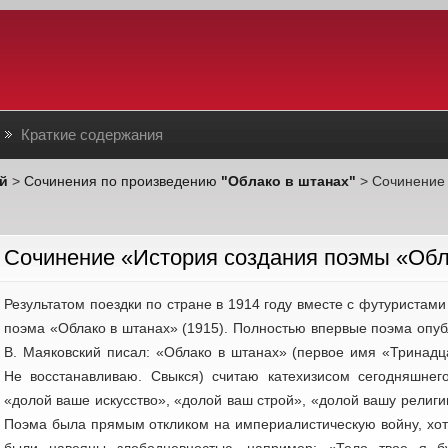
Краткие содержания
й
>
Сочинения по произведению
"Облако в штанах"
> Сочинени
Cочинение «История создания поэмы «Обл
Результатом поездки по стране в 1914 году вместе с футуристами
поэма «Облако в штанах» (1915). Полностью впервые поэма опубл
В. Маяковский писал: «Облако в штанах» (первое имя «Тринадц
Не вос­станавливаю. Свыкся) считаю катехизисом сегодняшнег
«долой ваше искусство», «долой ваш строй», «долой вашу религи
Поэма была прямым откликом на империалистическую войну, хо
были навеяны злободневностью, например: «Тело твое я бу