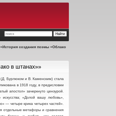
е
«История создания поэмы «Облако
ако в штанах»»
 (Д. Бурлюком и В. Каменским) стала
икована в 1918 году, в предисловии
атый апостол» зачеркнуто цензурой.
о искусства; «Долой вашу любовь»,
ю» — четыре крика четырех частей».
тя отдельные метафоры и сравнения
ду беречь и любить, как солдат,