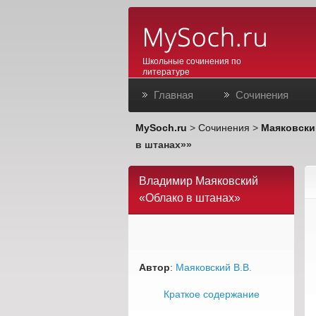
Школьные сочинения по
литературе
Главная
Сочинения
MySoch.ru
>
Сочинения
>
Маяковски
в штанах»»
Владимир Маяковский
«Облако в штанах»
Автор
:
Маяковский В.В.
Краткое содержание