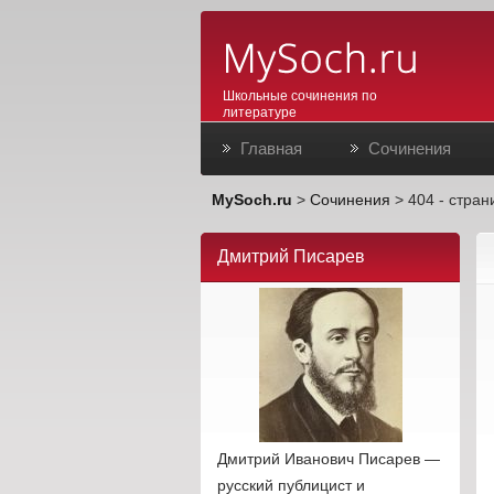
Школьные сочинения по
литературе
Главная
Сочинения
MySoch.ru
>
Сочинения
> 404 - стран
Дмитрий Писарев
Дмитрий Иванович Писарев —
русский публицист и