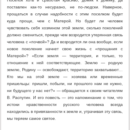
Поселок хоть и сработан красиво, домик к домику, да
поставлен как-то несуразно, не по-людски. Наверное,
прощаться в случае надобности с этим поселком будет
куда проще, чем с Матерой. Но будет ли человек
чувствовать себя хозяином этой земли, сколько поколений
должно смениться, прежде чем возродится утерянная связь
человека с «почвой»? Да и возродится ли она вообще, если
новое поколение начнет свою жизнь с «прощания с
Матерой»? «Если земля — территория, и только, то
отношение к ней соответствующее. Землю — родную
землю, Родину — освобождают, территорию захватывают…
Кто мы на этой земле — хозяева или временные
пришельцы: пришли, побыли, ни прошлого нам не нужно,
ни будущего у нас нет?» — обращается к своим читателям
В. Распутин. И его повесть — это напоминание о том, что
истоки нравственности русского человека всегда
находились в привязанности к земле и, утрачивая эту связь,
мы теряем самое святое.