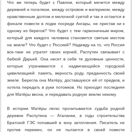
Что же теперь будет с Павлом, который мечется между
деревней и поселком, между островом и материком, между
нравственным долгом и мелочной суетой и так и остается в
финале повести в лодке посреди Ангары, не пристав ни к
одному из берегов? Что будет с тем гармоничным миром,
который для каждого человека становится святым местом
на земле? Что будет с Россией? Надежду на то, что Россия
все-таки не утратит своих корней, Распутин связывает с
бабкой Дарьей. Она несет в себе те духовные ценности,
которые утрачиваются с надвигающейся городской
цивилизацией: память, верность роду, преданность своей
земле. Берегла она Матёру, доставшуюся ей от предков, и
хотела передать в руки потомков. Но приходит последняя
для Матёры весна, и передавать родную землю некому.
В истории Матёры легко прочитывается судьба родной
деревни Распутина — Аталанки, в годы строительства
Братской ГЭС попавшей в зону затопления. Писатель не
против перемен, он не пытается в своей повести