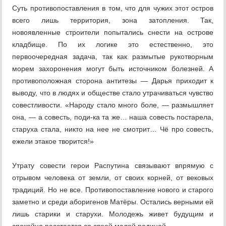
Суть противопоставления в том, что для чужих этот остров
всего лишь территория, зона затопления. Так,
новоявленные строители попытались снести на острове
кладбище. По их логике это естественно, это
первоочередная задача, так как размытые рукотворным
морем захоронения могут быть источником болезней. А
противоположная сторона антитезы — Дарья приходит к
выводу, что в людях и обществе стало утрачиваться чувство
совестливости. «Народу стало много боле, — размышляет
она, — а совесть, поди-ка та же… наша совесть постарела,
старуха стала, никто на нее не смотрит… Чё про совесть,
ежели этакое творится!»
Утрату совести герои Распутина связывают впрямую с
отрывом человека от земли, от своих корней, от вековых
традиций. Но не все. Противопоставление нового и старого
заметно и среди аборигенов Матёры. Остались верными ей
лишь старики и старухи. Молодежь живет будущим и