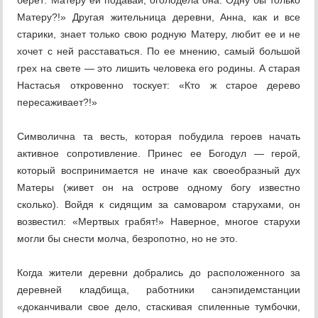
берет: Матеру ей подавай, оголодела она. Одну бы только
Матеру?!» Другая жительница деревни, Анна, как и все
старики, знает только свою родную Матеру, любит ее и не
хочет с ней расставаться. По ее мнению, самый большой
грех на свете — это лишить человека его родины. А старая
Настасья откровенно тоскует: «Кто ж старое дерево
пересаживает?!»
Символична та весть, которая побудила героев начать
активное сопротивление. Принес ее Богодул — герой,
который воспринимается не иначе как своеобразный дух
Матеры (живет он на острове одному богу известно
сколько). Войдя к сидящим за самоваром старухами, он
возвестил: «Мертвых грабят!» Наверное, многое старухи
могли бы снести молча, безропотно, но не это.
Когда жители деревни добрались до расположенного за
деревней кладбища, работники санэпидемстанции
«доканчивали свое дело, стаскивая спиленные тумбочки,