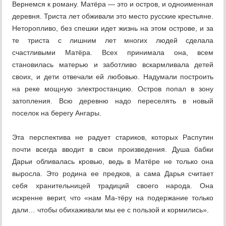
Вернемся к роману. Матёра — это и остров, и одноименная
деревня. Триста лет обживали это место русские крестьяне.
Неторопливо, без спешки идет жизнь на этом острове, и за
те триста с лишним лет многих людей сделала
счастливыми Матёра. Всех принимала она, всем
становилась матерью и заботливо вскармливала детей
своих, и дети отвечали ей любовью. Надумали построить
на реке мощную электростанцию. Остров попал в зону
затопления. Всю деревню надо переселять в новый
поселок на берегу Ангары.
Эта перспектива не радует стариков, которых Распутин
почти всегда вводит в свои произведения. Душа бабки
Дарьи обливалась кровью, ведь в Матёре не только она
выросла. Это родина ее предков, а сама Дарья считает
себя хранительницей традиций своего народа. Она
искренне верит, что «нам Ма-тёру на подержание только
дали… чтобы обихаживали мы ее с пользой и кормились».