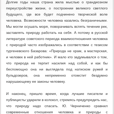
Долгие годы наша страна жила мыслью о грандиозном
переустройстве жизни, о построении великого светлого
будущего, где все будет подчинено творческой воле
человека. Возможности человека казались безграничными.
Мы могли осушать моря, поворачивать вспять течение рек,
заставлять природу работать на себя. А потому в русской
литературе советского периода взаимоотношения человека
с природой часто изображались в соответствии с тезисом
тургеневского Базарова: «Природа не храм, а мастерская,
и человек в ней работник». И мало кто задумывался о том,
что природа не терпит насилия над собой, и как бы
беспомощно она ни выглядела под натиском ружей и
бульдозеров, она непременно отомстит бездумно
нарушающему ее законы человеку.
И наконец, пришло время, когда лучшие писатели и
публицисты ударили в колокол, стремясь предупредить нас,
что природу надо спасать. Ю. Черниченко сравнил
современные отношения человека и природы с