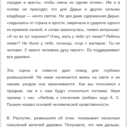
оградки и кресты, чтобы сжечь их одним огнем». Им и в
голову не приходит, что для Дарьи и других сельчан
кладбище — нечто святое. Не зря даже сдержанная Дарья,
«задыхаясь от страха и ярости, закричала и ударила одного
из мужиков палкой, и снова замахнулась, гневно вопрошая:
«А ты их тут хоронил? Отец, мать у тебя тут лежат? Ребяты
лежат? Не было у тебя, поганца, отца с матерью. Ты не
человек. У какого человека духу хватит». Ее поддерживает
вся деревня…
Эта сцена в повести дает повод для глубоких
размышлений. Не нами начинается жизнь на свете и не
нашим уходом она заканчивается. Как мы относимся к
предкам, так и к нам будут относиться потомки, беря
пример с нас. «Любовь к отеческим гробам» еще А. С.
Пушкин назвал основой человеческой нравственности.
В. Распутин, размышляя об этом, показывает несколько
поколений жителей деревни. Получаете, что чем дальше,