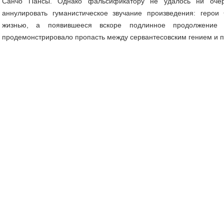
Санчо Пансы. Однако фальсификатору не удалось ни очер
аннулировать гуманистическое звучание произведения: герои
жизнью, а появившееся вскоре подлинное продолжение
продемонстрировало пропасть между сервантесовским гением и 