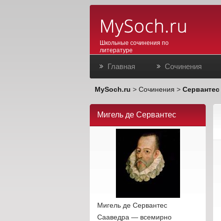
Школьные сочинения по
литературе
Главная
Сочинения
MySoch.ru
>
Сочинения
>
Сервантес 
Мигель де Сервантес
Мигель де Сервантес
Сааведра — всемирно