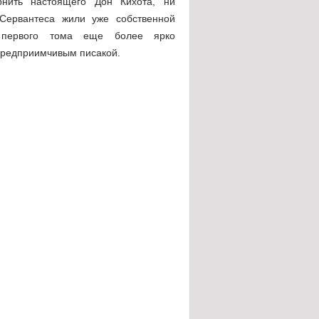
нить настоящего Дон Кихота, ни
 Сервантеса жили уже собственной
 первого тома еще более ярко
предприимчивым писакой.