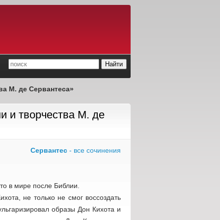
а М. де Сервантеса»
 и творчества М. де
Сервантес
- все сочинения
то в мире после Библии.
хота, не только не смог воссоздать
ульгаризировал образы Дон Кихота и