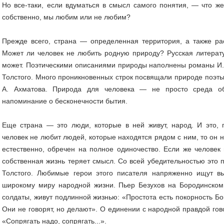
Но все-таки, если вдуматься в смысл самого понятия, — что же
собственно, мы любим или не любим?
Прежде всего, страна — определенная территория, а также ра
Может ли человек не любить родную природу? Русская литерату
может. Поэтическими описаниями природы наполнены романы И. С.
Толстого. Много проникновенных строк посвящали природе поэты 
А. Ахматова. Природа для человека — не просто среда об
напоминание о бесконечности бытия.
Еще страна — это люди, которые в ней живут, народ. И это, 
человек не любит людей, которые находятся рядом с ним, то он н
естественно, обречен на полное одиночество. Если же человек 
собственная жизнь теряет смысл. Со всей убедительностью это 
Толстого. Любимые герои этого писателя напряженно ищут вы
широкому миру народной жизни. Пьер Безухов на Бородинском
солдаты, живут подлинной жизнью: «Простота есть покорность Бог
Они не говорят, но делают». О единении с народной правдой гов
«Сопрягать надо, сопрягать...».