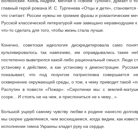
Болконский. Князь Андрей, мечтая о «своем Тулоне», думает о то
главный герой романа И. С. Тургенева «Отцы и дети», становитс
что считает: России нужны не громкие фразы и романтические меч
Русской классической литературой нам завещано неравнодушие к
что-то сделать для того, чтобы жизнь стала лучше.
Конечно, советская идеология дискредитировала само пон
культивировалось так навязчиво, им оправдывались такие не
постепенно выветрился какой-либо рациональный смысл. Люди ст
установку к действию, а как установку к демонстрации. Русск
показывает, что под лозунгом патриотизма совершается н
осквернение окружающей среды, о том, к чему приводит такой «п
Распутин в повести «Пожар»: «Сиротинки мы: с землей-матуш
ссоре... И стоять не на чем, и прислониться не к чему...».
Большой ущерб самому чувству любви к родине нанесло долгов
мы скорее удивляемся, чем восхищаемся, когда видим, как извес
исполнении гимна Украины кладет руку на сердце.