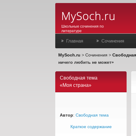
Школьные сочинения по
литературе
Главная
Сочинения
MySoch.ru
>
Сочинения
>
Свободная
ничего любить не может»
Свободная тема
«Моя страна»
Автор
:
Свободная тема
Краткое содержание