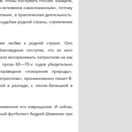
м, чтобы послужить России. Базаров,
я «человеком самоломанным», потому
тания, а практическая деятельность.
 судьбам родной страны, стремление
ятие любви к родной стране. Оно
благовидные поступки, что из него
али воспринимать патриотизм не как
ая проза 60—70-х годов убедительно
еправедное «покорение природы»,
атриотизм», проникновенно пишет В.
кой в разладе, с лесом-батюшкой в
ременное его извращение. И сейчас
тный футболист Андрей Шевченко при