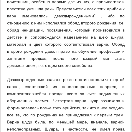
почетными, особенно первые две из них, о привилегиях и
престиже уже шла речь. Представители всех этих арийских
варн именовались “дваждырожденными” , ибо по
отношению к ним исполнялся обряд второго рождения, т.е.
обряд инициации, посвящения, который производился в
детстве и сопровождался надеванием на шею шнура,
материал и цвет которого соответствовал варне. Обряд
второго рождения давал право на обучение профессии и
занятиям предков, после чего каждый мог стать
домохозяином, т.е. отцом своего семейства.
Дваждырожденные вначале резко противостояли четвертой
варне, состоявшей из неполноправных неариев, и
комплектовавшейся прежде всего за счет подчиненных
аборигенных племен. Четвертая варна шудр возникала и
формировалась позже трех арийских, так что в нее входили
все те, кто по рождению не принадлежал к первым трем.
Варна шудр была, по меньшей мере, вначале, варной
неполноправных. Шудра, в частности, не имел права