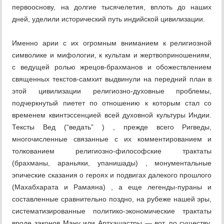
первооснову, на долгие тысячелетия, вплоть до наших
дней, уделили исторический путь индийской цивилизации.
Именно арии с их огромным вниманием к религиозной
символике и мифологии, к культам и жертвоприношениям,
с ведущей ролью жрецов-брахманов и обожествлением
священных текстов-самхит выдвинули на передний план в
этой цивилизации религиозно-духовные проблемы,
подчеркнутый пиетет по отношению к которым стал со
временем квинтэссенцией всей духовной культуры Индии.
Тексты Вед (“ведать” ) , прежде всего Ригведы,
многочисленные связанные с их комментированием и
толкованием религиозно-философские трактаты
(брахманы, араньяки, упанишады) , монументальные
эпические сказания о героях и подвигах далекого прошлого
(Махабхарата и Рамаяна) , а еще легенды-пураны и
составленные сравнительно поздно, на рубеже нашей эры,
систематизированные политико-экономические трактаты
вроде законов Ману или Артхашастры — вот, по существу,