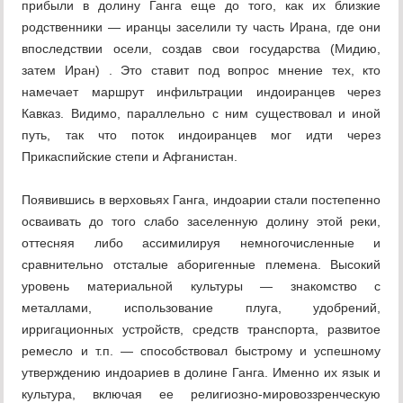
прибыли в долину Ганга еще до того, как их близкие
родственники — иранцы заселили ту часть Ирана, где они
впоследствии осели, создав свои государства (Мидию,
затем Иран) . Это ставит под вопрос мнение тех, кто
намечает маршрут инфильтрации индоиранцев через
Кавказ. Видимо, параллельно с ним существовал и иной
путь, так что поток индоиранцев мог идти через
Прикаспийские степи и Афганистан.
Появившись в верховьях Ганга, индоарии стали постепенно
осваивать до того слабо заселенную долину этой реки,
оттесняя либо ассимилируя немногочисленные и
сравнительно отсталые аборигенные племена. Высокий
уровень материальной культуры — знакомство с
металлами, использование плуга, удобрений,
ирригационных устройств, средств транспорта, развитое
ремесло и т.п. — способствовал быстрому и успешному
утверждению индоариев в долине Ганга. Именно их язык и
культура, включая ее религиозно-мировоззренческую