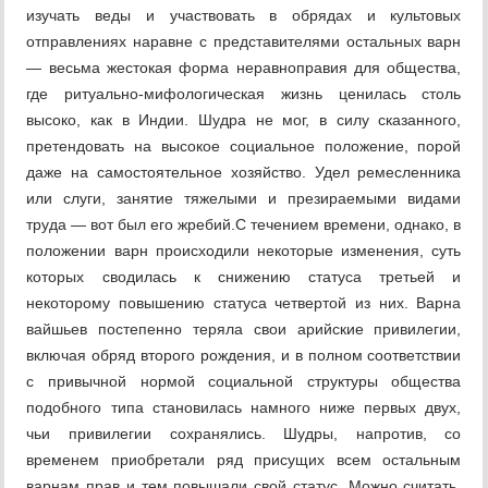
изучать веды и участвовать в обрядах и культовых
отправлениях наравне с представителями остальных варн
— весьма жестокая форма неравноправия для общества,
где ритуально-мифологическая жизнь ценилась столь
высоко, как в Индии. Шудра не мог, в силу сказанного,
претендовать на высокое социальное положение, порой
даже на самостоятельное хозяйство. Удел ремесленника
или слуги, занятие тяжелыми и презираемыми видами
труда — вот был его жребий.С течением времени, однако, в
положении варн происходили некоторые изменения, суть
которых сводилась к снижению статуса третьей и
некоторому повышению статуса четвертой из них. Варна
вайшьев постепенно теряла свои арийские привилегии,
включая обряд второго рождения, и в полном соответствии
с привычной нормой социальной структуры общества
подобного типа становилась намного ниже первых двух,
чьи привилегии сохранялись. Шудры, напротив, со
временем приобретали ряд присущих всем остальным
варнам прав и тем повышали свой статус. Можно считать,