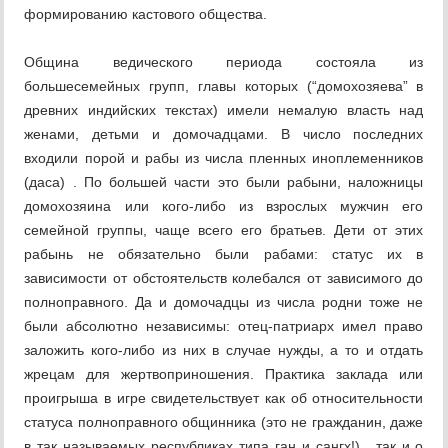
формированию кастового общества.
Община ведического периода состояла из
большесемейных групп, главы которых (“домохозяева” в
древних индийских текстах) имели немалую власть над
женами, детьми и домочадцами. В число последних
входили порой и рабы из числа пленных иноплеменников
(даса) . По большей части это были рабыни, наложницы
домохозяина или кого-либо из взрослых мужчин его
семейной группы, чаще всего его братьев. Дети от этих
рабынь не обязательно были рабами: статус их в
зависимости от обстоятельств колебался от зависимого до
полноправного. Да и домочадцы из числа родни тоже не
были абсолютно независимы: отец-патриарх имел право
заложить кого-либо из них в случае нужды, а то и отдать
жрецам для жертвоприношения. Практика заклада или
проигрыша в игре свидетельствует как об относительности
статуса полноправного общинника (это не гражданин, даже
в так называемых республиках типа ган и сангх!) , так и о