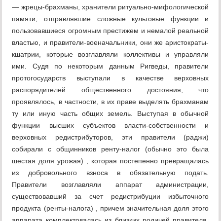
— жрецы-брахманы, хранители ритуально-мифологической
памяти, отправлявшие сложные культовые функции и
пользовавшиеся огромным престижем и немалой реальной
властью, и правители-военачальники, они же аристократы-
кшатрии, которые возглавляли коллективы и управляли
ими. Судя по некоторым данным Ригведы, правители
протогосударств выступали в качестве верховных
распорядителей общественного достояния, что
проявлялось, в частности, в их праве выделять брахманам
ту или иную часть общих земель. Выступая в обычной
функции высших субъектов власти-собственности и
верховных редистрибуторов, эти правители (раджи)
собирали с общинников ренту-налог (обычно это была
шестая доля урожая) , которая постепенно превращалась
из добровольного взноса в обязательную подать.
Правители возглавляли аппарат администрации,
существовавший за счет редистрибуции избыточного
продукта (ренты-налога) , причем значительная доля этого
аппарата комплектовалась из близких родичей правителя,