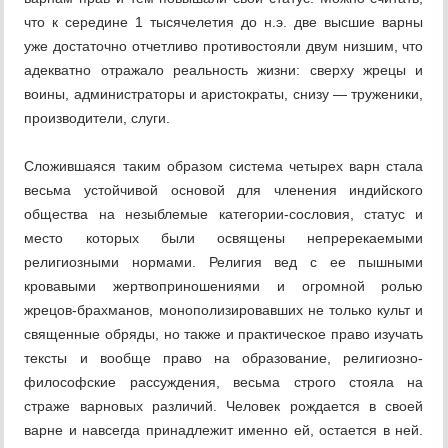
что к середине 1 тысячелетия до н.э. две высшие варны
уже достаточно отчетливо противостояли двум низшим, что
адекватно отражало реальность жизни: сверху жрецы и
воины, администраторы и аристократы, снизу — труженики,
производители, слуги.
Сложившаяся таким образом система четырех варн стала
весьма устойчивой основой для членения индийского
общества на незыблемые категории-сословия, статус и
место которых были освящены непререкаемыми
религиозными нормами. Религия вед с ее пышными
кровавыми жертвоприношениями и огромной ролью
жрецов-брахманов, монополизировавших не только культ и
священные обряды, но также и практическое право изучать
тексты и вообще право на образование, религиозно-
философские рассуждения, весьма строго стояла на
страже варновых различий. Человек рождается в своей
варне и навсегда принадлежит именно ей, остается в ней.