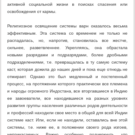
активной социальной жизни в поисках спасения или
освобождения от кармы.
Религиозное освящение системы варн оказалось весьма
эффективным. Эта система со временем не только не
распадалась, но, напротив, становилась все жестче,
сильнее, разветвленнее. Укрепляясь, она обрастала
новыми разрядами и подразрядами, более дробными
подразделениями, т.е. превращалась в ту самую систему
каст, которая дожила до наших дней и пока еще отнюдь не
отмирает. Однако это был медленный и постепенный
процесс, на протяжении которого практически все племена
и народы огромного Индостана, все вторгавшиеся в Индию
ее завоеватели, все находившиеся на разных уровнях
развития группы населения различных родов деятельности
и профессий находили свое место в общей для всей Индии
системе каст. Или, если не находили, оставались вне этой
системы, т.е. ниже ее, в положении своего рода изгоев,
неприкасаемых. Важно особенно подчеркнуть, что