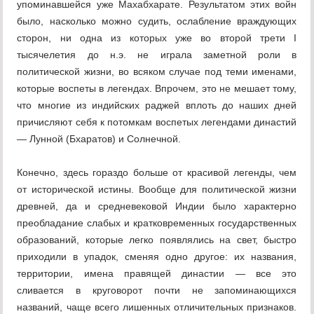
упоминавшейся уже Махабхарате. Результатом этих войн
было, насколько можно судить, ослабление враждующих
сторон, ни одна из которых уже во второй трети I
тысячелетия до н.э. не играла заметной роли в
политической жизни, во всяком случае под теми именами,
которые воспеты в легендах. Впрочем, это не мешает тому,
что многие из индийских раджей вплоть до наших дней
причисляют себя к потомкам воспетых легендами династий
— Лунной (Бхаратов) и Солнечной.
Конечно, здесь гораздо больше от красивой легенды, чем
от исторической истины. Вообще для политической жизни
древней, да и средневековой Индии было характерно
преобладание слабых и кратковременных государственных
образований, которые легко появлялись на свет, быстро
приходили в упадок, сменяя одно другое: их названия,
территории, имена правящей династии — все это
сливается в круговорот почти не запоминающихся
названий, чаще всего лишенных отличительных признаков.