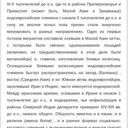
III-II тысячелетий до н.э. где-то в районе Причерноморья и
Прикаспия (может быть, Малой Азии и Закавказья)
индоевропейские племена с начала II тысячелетия до н.э. в
силу не вполне ясных пока причин стали энергично
мигрировать в разных направлениях. Один из первых
потоков мигрантов составили осевшие в Малой Азии хетты,
с которыми было связано одомашнивание лошадей
(возможно, их предшественниками в этом деле были
митаннийцы) и, главное, изготовление боевых колесниц.
Оснащенные боевыми колесницами индоевропейские
племена быстро распространились на запад (Балканы) ,
восток (Средняя Азия) и юг. Южная ветвь индоевропейцев,
заселившая Иран и Индию, часто именуется индоиранской.
Между иранскими ариями, осевшими в Иране в начале 1
тысячелетия до н.э., и индоариями, чья инфильтрация в
районы Северной Индии датируется примерно XIV-XIII вв.
до н.э., немало общего. Общность заметна и в языке, и в
религии (имена богов) , и в ранних формах социально-
кастового членения с выделением воинов и жрецов (магов)