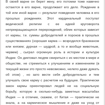
В своей варне он берет жену, его потомки тоже навечно
остаются в его варне, продолжают его дело. Рождение в
той или иной варне — результат поведения человека в его
прошлых рождениях. Этот кардинальный постулат
ведической религии с ее идеей круговорота
непрекращающихся перерождений, облик которых зависит
от кармы, т.е. суммы добродетелей и пороков в прошлых
существованиях (хорошая карма — возродился брахманом
или князем; дурная — шудрой, а то и вообще животным,
червем) , сыграл огромную роль в истории и культуре
Индии. Он диктовал людям смириться с их местом в мире и
обществе, не стремиться к улучшениям и изменениям (в
текущей жизни это просто невозможно, нелепо даже думать
об этом) , но зато вести себя добродетельно и тем
улучшать свою карму с расчетом на будущее. Практически
закон кармы ориентировал людей не на социальную
борьбу, которую в сколько-нибудь заметных масштабах
Индия — в отличие, скажем, от Китая — практически не
знала, а на кармическое мышление и даже на уход от