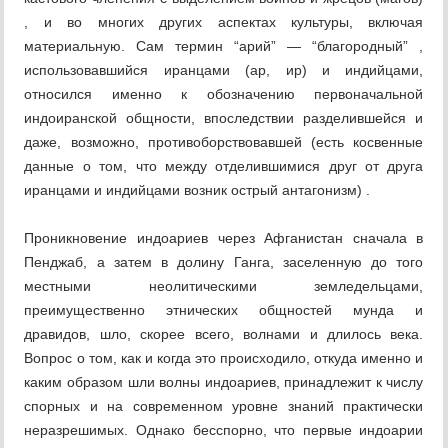
, и во многих других аспектах культуры, включая
материальную. Сам термин “арий” — “благородный” ,
использовавшийся иранцами (ар, ир) и индийцами,
относился именно к обозначению первоначальной
индоиранской общности, впоследствии разделившейся и
даже, возможно, противоборствовавшей (есть косвенные
данные о том, что между отделившимися друг от друга
иранцами и индийцами возник острый антагонизм) .
Проникновение индоариев через Афганистан сначала в
Пенджаб, а затем в долину Ганга, заселенную до того
местными неолитическими земледельцами,
преимущественно этнических общностей мунда и
дравидов, шло, скорее всего, волнами и длилось века.
Вопрос о том, как и когда это происходило, откуда именно и
каким образом шли волны индоариев, принадлежит к числу
спорных и на современном уровне знаний практически
неразрешимых. Однако бесспорно, что первые индоарии