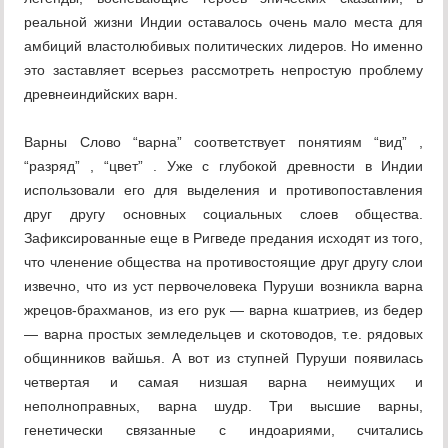
реальной жизни Индии оставалось очень мало места для
амбиций властолюбивых политических лидеров. Но именно
это заставляет всерьез рассмотреть непростую проблему
древнеиндийских варн.
Варны Слово “варна” соответствует понятиям “вид” ,
“разряд” , “цвет” . Уже с глубокой древности в Индии
использовали его для выделения и противопоставления
друг другу основных социальных слоев общества.
Зафиксированные еще в Ригведе предания исходят из того,
что членение общества на противостоящие друг другу слои
извечно, что из уст первочеловека Пуруши возникла варна
жрецов-брахманов, из его рук — варна кшатриев, из бедер
— варна простых земледельцев и скотоводов, т.е. рядовых
общинников вайшья. А вот из ступней Пуруши появилась
четвертая и самая низшая варна неимущих и
неполноправных, варна шудр. Три высшие варны,
генетически связанные с индоариями, считались