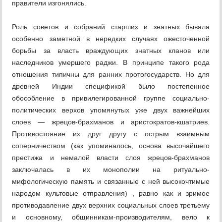
правители изгонялись.
Роль советов и собраний старших и знатных бывала
особенно заметной в нередких случаях ожесточенной
борьбы за власть враждующих знатных кланов или
наследников умершего раджи. В принципе такого рода
отношения типичны для ранних протогосударств. Но для
древней Индии спецификой было постепенное
обособление в привилегированной группе социально-
политических верхов упомянутых уже двух важнейших
слоев — жрецов-брахманов и аристократов-кшатриев.
Противостояние их друг другу с острым взаимным
соперничеством (как упоминалось, основа высочайшего
престижа и немалой власти слоя жрецов-брахманов
заключалась в их монополии на ритуально-
мифологическую память и связанные с ней высокочтимые
народом культовые отправления) , равно как и зримое
противодавление двух верхних социальных слоев третьему
и основному, общинникам-производителям, вело к