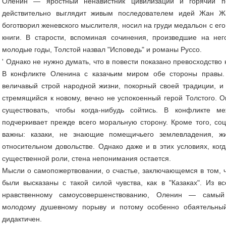
Оленин — яростный ненавистник цивилизации и горячий по
действительно выглядит живым последователем идей Жан Ж
боготворил женевского мыслителя, носил на груди медальон с его
книги. В старости, вспоминая сочинения, произведшие на не
молодые годы, Толстой назвал "Исповедь" и романы Руссо.
' Однако не нужно думать, что в повести показано превосходство
В конфликте Оленина с казачьим миром обе стороны правы.
величавый строй народной жизни, покорный своей традиции, 
стремящийся к новому, вечно не успокоенный герой Толстого. 
существовать, чтобы когда-нибудь сойтись. В конфликте м
подчеркивает прежде всего моральную сторону. Кроме того, со
важны: казаки, не знающие помещичьего землевладения, ж
относительном довольстве. Однако даже и в этих условиях, ког
существенной роли, стена непонимания остается.
Мысли о самопожертвовании, о счастье, заключающемся в том, ч
были высказаны с такой силой чувства, как в "Казаках". Из в
нравственному самоусовершенствованию, Оленин — самый
молодому душевному порыву и потому особенно обаятельный
дидактичен.