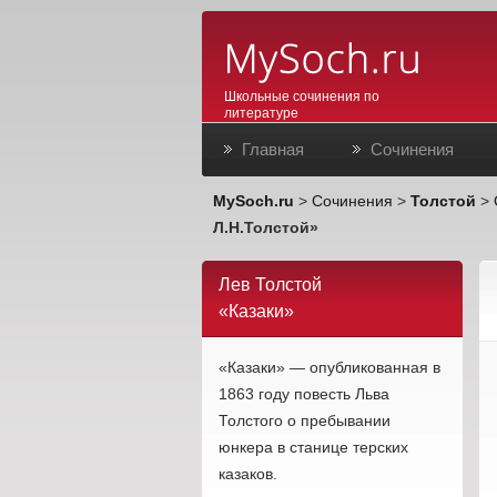
Школьные сочинения по
литературе
Главная
Сочинения
MySoch.ru
>
Сочинения
>
Толстой
>
Л.Н.Толстой»
Лев Толстой
«Казаки»
«Казаки» — опубликованная в
1863 году повесть Льва
Толстого о пребывании
юнкера в станице терских
казаков.