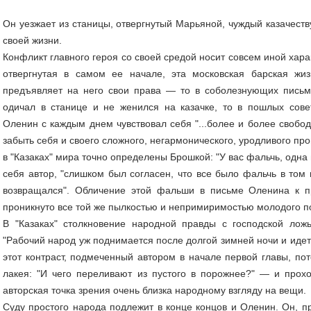
Он уезжает из станицы, отвергнутый Марьяной, чуждый казачеств
своей жизни.
Конфликт главного героя со своей средой носит совсем иной харак
отвергнутая в самом ее начале, эта московская барская ж
предъявляет на него свои права — то в соболезнующих письм
одичал в станице и не женился на казачке, то в пошлых сове
Оленин с каждым днем чувствовал себя "...более и более свобод
забыть себя и своего сложного, негармонического, уродливого пр
в "Казаках" мира точно определены Брошкой: "У вас фальчь, одна 
себя автор, "слишком был согласен, что все было фальчь в том 
возвращался". Обличение этой фальши в письме Оленина к п
проникнуто все той же пылкостью и непримиримостью молодого п
В "Казаках" столкновение народной правды с господской лож
"Рабочий народ уж поднимается после долгой зимней ночи и идет
этот контраст, подмеченный автором в начале первой главы, п
лакея: "И чего переливают из пустого в порожнее?" — и прохо
авторская точка зрения очень близка народному взгляду на вещи.
Суду простого народа подлежит в конце концов и Оленин. Он, пр