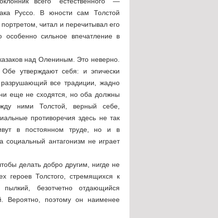
клонник всего "естественного" —
ака Руссо. В юности сам Толстой
 портретом, читал и перечитывал его
го особенно сильное впечатление в
 казаков над Олениным. Это неверно.
 Обе утверждают себя: и эпически
и разрушающий все традиции, жадно
Они еще не сходятся, но оба должны
ежду ними Толстой, верный себе,
циальные противоречия здесь не так
ивут в постоянном труде, но и в
да социальный антагонизм не играет
тобы делать добро другим, нигде не
сех героев Толстого, стремящихся к
 пылкий, безотчетно отдающийся
. Вероятно, поэтому он наименее