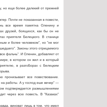
у, но еще более далекий от прежней
тер. Почти не показанная в повести,
изнь все время памятна Оленину и
ах друзей, боящихся, как бы он не
тах приятеля Белецкого. В станице
ным и более человеком", но "не мог
ошедшего". Законы этого отрицаемого
все фальчь". И Оленин, добавляет от
мире, в котором он жил и в который
риятелю, в разгоБорах с Белецким
орыва.
ью пронизывает все повествование.
 на работы. А у господ еше вечер" —
отом подтверждается размышлениями
дит через всю повесть. В "Казаках"
авда, виноват лишь в том, что имел