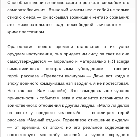
Способ мышления зощенковского героя стал способом его
саморазоблачения. Языковый комизм нес с собой не только
стихию смеха — он вскрывал возникший кентавр сознания:
это «издевательство над несвободной личностью» —
кричат пассажиры.
Фразеология нового времени становится в их устах
орудием наступления, она придает им силу, за счет ее они
самоутверждаются — морально и материально («Я всегда
симпатизировал центральным убеждениям,— говорит
герой рассказа «Прелести культуры».— Даже вот когда в
эпоху военного коммунизма нэп вводили, я не протестовал.
Нэп так нэп. Вам видней»). Это самодовольное чувство
причастности к событиям века и становится источником их
воинственног,о отношения к другим людям. «Мало ли делов
на свете у среднего человека!» — восклицает герой
рассказа «Чудный отдых». Горделивое отношение к «делу»
— от времени, от эпохи; но его реальное содержание
соответствует масштабу мыслей и чувств «среднего