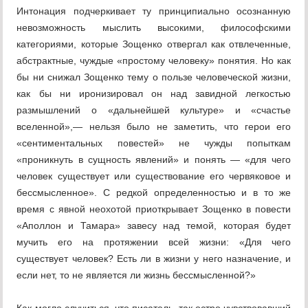
Интонация подчеркивает ту принципиально осознанную
невозможность мыслить высокими, философскими
категориями, которые Зощенко отвергал как отвлеченные,
абстрактные, чуждые «простому человеку» понятия. Но как
бы ни снижал Зощенко тему о пользе человеческой жизни,
как бы ни иронизировал он над завидной легкостью
размышлений о «дальнейшей культуре» и «счастье
вселенной»,— нельзя было не заметить, что герои его
«сентиментальных повестей» не чужды попыткам
«проникнуть в сущность явлений» и понять — «для чего
человек существует или существование его червяковое и
бессмысленное». С редкой определенностью и в то же
время с явной неохотой приоткрывает Зощенко в повести
«Аполлон и Тамара» завесу над темой, которая будет
мучить его на протяжении всей жизни: «Для чего
существует человек? Есть ли в жизни у него назначение, и
если нет, то не является ли жизнь бессмысленной?»