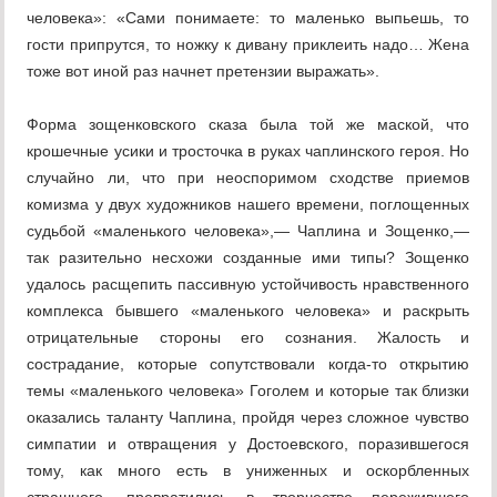
человека»: «Сами понимаете: то маленько выпьешь, то
гости припрутся, то ножку к дивану приклеить надо… Жена
тоже вот иной раз начнет претензии выражать».
Форма зощенковского сказа была той же маской, что
крошечные усики и тросточка в руках чаплинского героя. Но
случайно ли, что при неоспоримом сходстве приемов
комизма у двух художников нашего времени, поглощенных
судьбой «маленького человека»,— Чаплина и Зощенко,—
так разительно несхожи созданные ими типы? Зощенко
удалось расщепить пассивную устойчивость нравственного
комплекса бывшего «маленького человека» и раскрыть
отрицательные стороны его сознания. Жалость и
сострадание, которые сопутствовали когда-то открытию
темы «маленького человека» Гоголем и которые так близки
оказались таланту Чаплина, пройдя через сложное чувство
симпатии и отвращения у Достоевского, поразившегося
тому, как много есть в униженных и оскорбленных