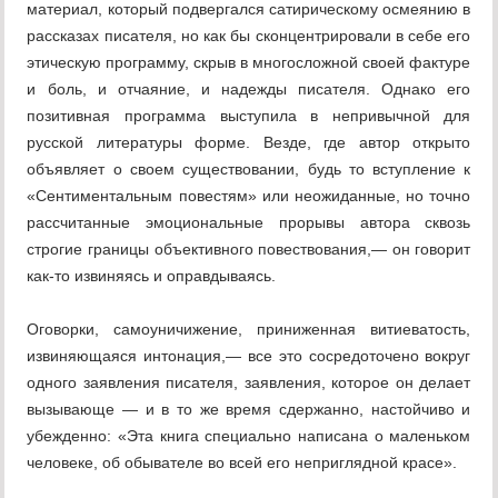
материал, который подвергался сатирическому осмеянию в
рассказах писателя, но как бы сконцентрировали в себе его
этическую программу, скрыв в многосложной своей фактуре
и боль, и отчаяние, и надежды писателя. Однако его
позитивная программа выступила в непривычной для
русской литературы форме. Везде, где автор открыто
объявляет о своем существовании, будь то вступление к
«Сентиментальным повестям» или неожиданные, но точно
рассчитанные эмоциональные прорывы автора сквозь
строгие границы объективного повествования,— он говорит
как-то извиняясь и оправдываясь.
Оговорки, самоуничижение, приниженная витиеватость,
извиняющаяся интонация,— все это сосредоточено вокруг
одного заявления писателя, заявления, которое он делает
вызывающе — и в то же время сдержанно, настойчиво и
убежденно: «Эта книга специально написана о маленьком
человеке, об обывателе во всей его неприглядной красе».