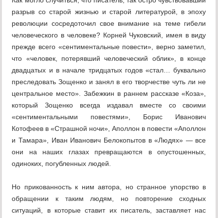
Как могло случиться, что писатель, так остро чувствовавший
разрыв со старой жизнью и старой литературой, в эпоху
революции сосредоточил свое внимание на теме гибели
человеческого в человеке? Корней Чуковский, имея в виду
прежде всего «сентиментальные повести», верно заметил,
что «человек, потерявший человеческий облик», в конце
двадцатых и в начале тридцатых годов «стал… буквально
преследовать Зощенко и занял в его творчестве чуть ли не
центральное место». Забежкин в раннем рассказе «Коза»,
который Зощенко всегда издавал вместе со своими
«сентиментальными повестями», Борис Иванович
Котофеев в «Страшной ночи», Аполлон в повести «Аполлон
и Тамара», Иван Иванович Белокопытов в «Людях» — все
они на наших глазах превращаются в опустошенных,
одиноких, погубленных людей.
Но прикованность к ним автора, но странное упорство в
обращении к таким людям, но повторение сходных
ситуаций, в которые ставит их писатель, заставляет нас