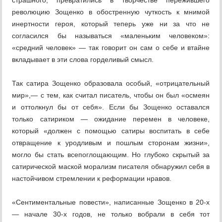
страшного, превратились в творчестве пережившего
революцию Зощенко в обостренную чуткость к мнимой
инертности героя, который теперь уже ни за что не
согласился бы называться «маленьким человеком»:
«средний человек» — так говорит он сам о себе и втайне
вкладывает в эти слова горделивый смысл.
Так сатира Зощенко образовала особый, «отрицательный
мир»,— с тем, как считал писатель, чтобы он был «осмеян
и оттолкнул бы от себя». Если бы Зощенко оставался
только сатириком — ожидание перемен в человеке,
который «должен с помощью сатиры воспитать в себе
отвращение к уродливым и пошлым сторонам жизни»,
могло бы стать всепоглощающим. Но глубоко скрытый за
сатирической маской морализм писателя обнаружил себя в
настойчивом стремлении к реформации нравов.
«Сентиментальные повести», написанные Зощенко в 20-х
— начале 30-х годов, не только вобрали в себя тот