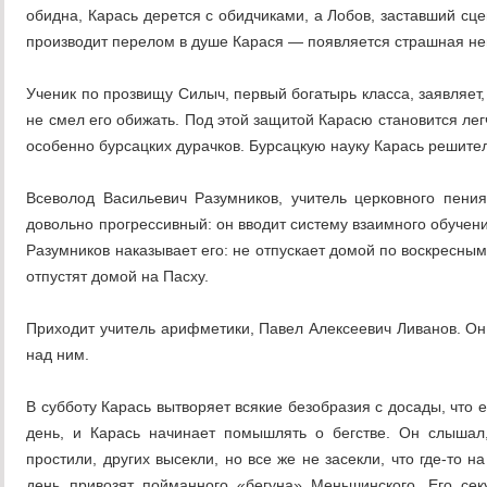
обидна, Карась дерется с обидчиками, а Лобов, заставший сце
производит перелом в душе Карася — появляется страшная нен
Ученик по прозвищу Силыч, первый богатырь класса, заявляет,
не смел его обижать. Под этой защитой Карасю становится лег
особенно бурсацких дурачков. Бурсацкую науку Карась решитель
Всеволод Васильевич Разумников, учитель церковного пени
довольно прогрессивный: он вводит систему взаимного обучени
Разумников наказывает его: не отпускает домой по воскресным
отпустят домой на Пасху.
Приходит учитель арифметики, Павел Алексеевич Ливанов. Он
над ним.
В субботу Карась вытворяет всякие безобразия с досады, что 
день, и Карась начинает помышлять о бегстве. Он слышал,
простили, других высекли, но все же не засекли, что где-то 
день привозят пойманного «бегуна» Меньшинского. Его сек