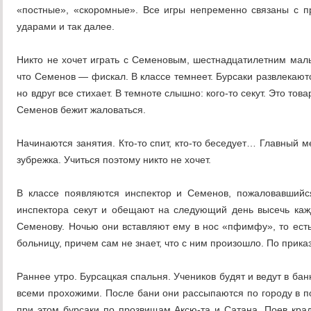
«постные», «скоромные». Все игры непременно связаны с п
ударами и так далее.
Никто не хочет играть с Семеновым, шестнадцатилетним маль
что Семенов — фискал. В классе темнеет. Бурсаки развлекают
но вдруг все стихает. В темноте слышно: кого-то секут. Это 
Семенов бежит жаловаться.
Начинаются занятия. Кто-то спит, кто-то беседует… Главный
зубрежка. Учиться поэтому никто не хочет.
В классе появляются инспектор и Семенов, пожаловавшийся
инспектора секут и обещают на следующий день высечь кажд
Семенову. Ночью они вставляют ему в нос «пфимфу», то есть
больницу, причем сам не знает, что с ним произошло. По приказ
Раннее утро. Бурсацкая спальня. Учеников будят и ведут в бан
всеми прохожими. После бани они рассыпаются по городу в по
при этом бурсаки по прозвищам Аксю-та и Сатана. Поев кра