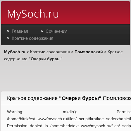
Главная
Сочинения
Краткие содержания
MySoch.ru
>
Краткие содержания
>
Помяловский
> Краткое
содержание
"Очерки бурсы"
Краткое содержание
"Очерки бурсы"
Помяловск
Warning: mkdir(): Pe
/home/bitrix/ext_www/mysoch.ru/files/_script/kratkoe_soderzha
Permission denied in /home/bitrix/ext_www/mysoch.ru/files/_scr