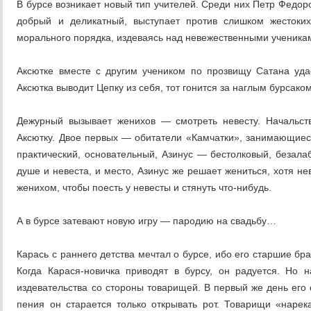
В бурсе возникает новый тип учителей. Среди них Петр Федоро
добрый и деликатный, выступает против слишком жестоких
морального порядка, издеваясь над невежественными ученика
Аксютке вместе с другим учеником по прозвищу Сатана удае
Аксютка выводит Цепку из себя, тот гонится за наглым бурсако
Дежурный вызывает женихов — смотреть невесту. Начальств
Аксютку. Двое первых — обитатели «Камчатки», занимающиес
практический, основательный, Азинус — бестолковый, безала
душе и невеста, и место, Азинус же решает жениться, хотя не
женихом, чтобы поесть у невесты и стянуть что-нибудь.
А в бурсе затевают новую игру — пародию на свадьбу…
Карась с раннего детства мечтал о бурсе, ибо его старшие бр
Когда Карася-новичка приводят в бурсу, он радуется. Но 
издевательства со стороны товарищей. В первый же день его с
пения он старается только открывать рот. Товарищи «наре