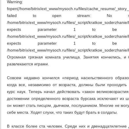
Warning:
fopen(/home/bitrix/ext_www/mysoch.ru/files/cache_resume/_story_
failed to open stream: No su
/home/bitrix/ext_www/mysoch.ru/files/_script/kratkoe_soderzha
expects parameter 1 to be re
/home/bitrix/ext_www/mysoch.ru/files/_script/kratkoe_soderzha
expects parameter 1 to be re
/home/bitrix/ext_www/mysoch.ru/files/_script/kratkoe_soderzhanie
Огромная грязная комната училища. Занятия кончились, и 
развлекаются играми.
Совсем недавно кончился «период насильственного образо
когда все, независимо от возраста, должны были проходить
курс наук. Теперь начал действовать «закон великовозрасти
достижении определенного возраста бурсака исключают из ш
он может стать писцом, дьячком, послушником. Многие не могу
себе места. Ходят слухи, что таких будут брать в солдаты.
В классе более ста человек. Среди них и двенадцатилетние 