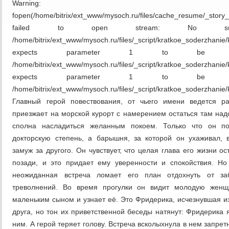
Warning:
fopen(/home/bitrix/ext_www/mysoch.ru/files/cache_resume/_story
failed to open stream: No su
/home/bitrix/ext_www/mysoch.ru/files/_script/kratkoe_soderzhan
expects parameter 1 to be res
/home/bitrix/ext_www/mysoch.ru/files/_script/kratkoe_soderzhan
expects parameter 1 to be res
/home/bitrix/ext_www/mysoch.ru/files/_script/kratkoe_soderzhanie
Главный герой повествования, от чьего имени ведется ра
приезжает на морской курорт с намерением остаться там над
сполна насладиться желанным покоем. Только что он по
докторскую степень, а барышня, за которой он ухаживал,
замуж за другого. Он чувствует, что целая глава его жизни ос
позади, и это придает ему уверенности и спокойствия. Но
неожиданная встреча ломает его план отдохнуть от за
треволнений. Во время прогулки он видит молодую женщ
маленьким сыном и узнает её. Это Фридерика, исчезнувшая из
друга, но тон их приветственной беседы натянут: Фридерика
ним. А герой теряет голову. Встреча всколыхнула в нем запре