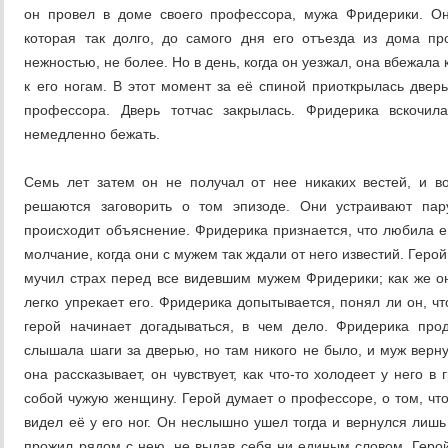
он провел в доме своего профессора, мужа Фридерики. Он
которая так долго, до самого дня его отъезда из дома п
нежностью, не более. Но в день, когда он уезжал, она вбежала
к его ногам. В этот момент за её спиной приоткрылась две
профессора. Дверь тотчас закрылась. Фридерика вскочил
немедленно бежать.
Семь лет затем он не получал от нее никаких вестей, и во
решаются заговорить о том эпизоде. Они устраивают пар
происходит объяснение. Фридерика признается, что любила ег
молчание, когда они с мужем так ждали от него известий. Геро
мучил страх перед все видевшим мужем Фридерики; как же она
легко упрекает его. Фридерика допытывается, понял ли он, что
герой начинает догадываться, в чем дело. Фридерика про
слышала шаги за дверью, но там никого не было, и муж верну
она рассказывает, он чувствует, как что-то холодеет у него 
собой чужую женщину. Герой думает о профессоре, о том, что
видел её у его ног. Он неслышно ушел тогда и вернулся лишь
прожил рядом с нею, не выдав себя ни единым словом. Герой 