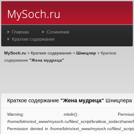
Главная
Сочинения
Краткие содержания
MySoch.ru
>
Краткие содержания
>
Шницлер
> Краткое
содержание
"Жена мудреца"
Краткое содержание
"Жена мудреца"
Шницлера
Warning: mkdir(): Per
/home/bitrix/ext_www/mysoch.ru/files/_script/kratkoe_soderzhan
Permission denied in /home/bitrix/ext_www/mysoch.ru/files/_scri