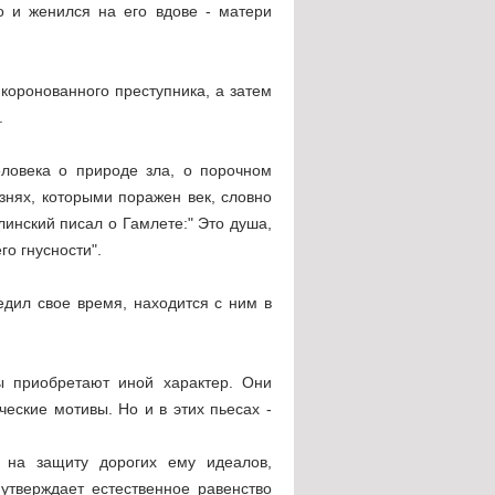
о и женился на его вдове - матери
коронованного преступника, а затем
.
еловека о природе зла, о порочном
знях, которыми поражен век, словно
елинский писал о Гамлете:" Это душа,
го гнусности".
едил свое время, находится с ним в
ы приобретают иной характер. Они
ческие мотивы. Но и в этих пьесах -
т на защиту дорогих ему идеалов,
утверждает естественное равенство