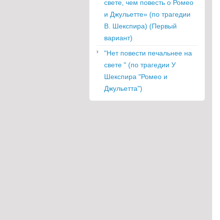
свете, чем повесть о Ромео
и Джульетте» (по трагедии
В. Шекспира) (Первый
вариант)
"Нет повести печальнее на
свете " (по трагедии У
Шекспира "Ромео и
Джульетта")