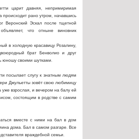
етти царит давняя, непримиримая
ка происходит рано утром, начавшись
цог Веронский Эскал после тщетной
бъявляет, что отныне виновник
ный в холодную красавицу Розалину,
двоюродный брат Бенволио и друг
ть юношу своими шутками.
тти посылает слугу к знатным людям
чери Джульетты зовёт свою любимицу
 уже взрослая, и вечером на балу ей
исом, состоящим в родстве с самим
аться вместе с ними на бал в дом
яина дома. Бал в самом разгаре. Все
редставителя враждебной семьи.