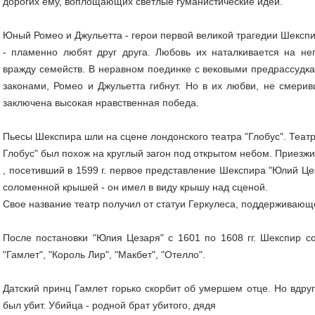
дорогих ему, воплощающих светлые гуманистические идеи.
Юный Ромео и Джульетта - герои первой великой трагедии Шекспи
- пламенно любят друг друга. Любовь их наталкивается на н
вражду семейств. В неравном поединке с вековыми предрассудк
законами, Ромео и Джульетта гибнут. Но в их любви, не смери
заключена высокая нравственная победа.
Пьесы Шекспира шли на сцене лондонского театра "Глобус". Театр
Глобус" был похож на круглый загон под открытом небом. Приезж
, посетивший в 1599 г. первое представление Шекспира "Юлий Цез
соломенной крышей - он имел в виду крышу над сценой.
Свое название театр получил от статуи Геркулеса, поддерживающ
После постановки "Юлия Цезаря" с 1601 по 1608 гг. Шекспир с
"Гамлет", "Король Лир", "Макбет", "Отелло".
Датский принц Гамлет горько скорбит об умершем отце. Но вдруг
был убит. Убийца - родной брат убитого, дядя