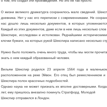
о том, кто создал эти произведения. Но это не так просто.
О жизни великого драматурга сохранилось мало сведений. Шекс
дневника. Нет у нас его переписки с современниками. Не сохран
нас дошло лишь несколько документов, в которых упоминаются
Каждый из этих документов, даже если в нем лишь несколько слов
Шекспире, исследован и истолкован. Редчайшими историческими
клочки бумаги, на которых рукой Шекспира написано несколько стр
Нужно было положить очень много труда, чтобы мы могли прочита
знать о нем каждый образованный человек.
Вильям Шекспир родился 23 апреля 1564 года в маленьком
расположенном на реке Эйвон. Его отец был ремесленником и к
Шекспира полон красочных подробностей.
Однако наука не может признать их вполне достоверными. Когд
лет, ему пришлось внезапно покинуть Стратфорд. Молодой
Шекспир отправился в Лондон.