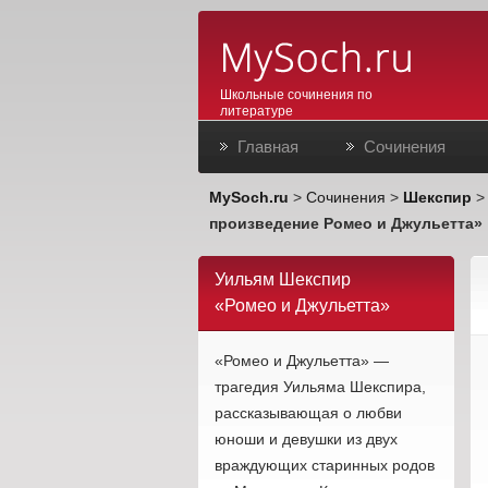
Школьные сочинения по
литературе
Главная
Сочинения
MySoch.ru
>
Сочинения
>
Шекспир
произведение Ромео и Джульетта»
Уильям Шекспир
«Ромео и Джульетта»
«Ромео и Джульетта» —
трагедия Уильяма Шекспира,
рассказывающая о любви
юноши и девушки из двух
враждующих старинных родов