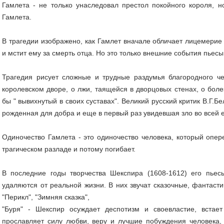
Гамлета - не только унаследовал престол покойного короля, н
Гамлета.
В трагедии изображено, как Гамлет вначале обличает лицемерие 
и мстит ему за смерть отца. Но это только внешние события пьесы
Трагедия рисует сложные и трудные раздумья благородного ч
королевском дворе, о лжи, таящейся в дворцовых стенах, о боле
бы " вывихнутый в своих суставах". Великий русский критик В.Г.Б
рожденная для добра и еще в первый раз увидевшая зло во всей е
Одиночество Гамлета - это одиночество человека, который опер
трагическом разладе и потому погибает.
В последние годы творчества Шекспира (1608-1612) его пьес
удаляются от реальной жизни. В них звучат сказочные, фантасти
"Перикл", "Зимняя сказка",
"Буря" - Шекспир осуждает деспотизм и своевластие, встае
прославляет силу любви, веру и лучшие побуждения человека, 