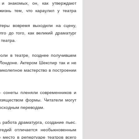
 и знакомых, он, как утверждают
жизнь тем, что караулил у театра
ктеры вовремя выходили на сцену,
го до того, как великий драматург
 театра.
роли в театре, позднее получившем
 Лондоне. Актером Шекспир так и не
еликолепное мастерство в построении
 - сонеты пленяли современников и
 изяществом формы. Читатели могут
восходным переводам.
 работа драматурга, создание пьес.
агедий отличается необыкновенным
е место в репертуаре театров всего