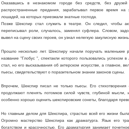
Оказавшись в незнакомом городе без средств, без друзей
распространенные предания, зарабатывал первое время на 
лошадей, на которых приезжали знатные господа.
Позже Шекспир стал служить в театре. Он следил, чтобы а
переписывал роли, случалось, заменял суфлера. Словом, задол
вывел на сцену своих героев, он узнал нелегкую закулисную жизнь
Прошло несколько лет. Шекспиру начали поручать маленькие 
название "Глобус ", спектакли которого пользовались успехом в
стал, но его высказывания об актерском искусстве, а главное, в
пьесы, свидетельствуют о поразительном знании законов сцены.
Впрочем, Шекспир писал не только пьесы. Его стихотворения
продолжают пленять потомков силой чувств, глубиной мысли,
особенно хорошо оценить шекспировские сонеты, благодаря пре
Но главным делом для Шекспира, страстью всей его жизни была
Огромно мастерство Шекспира как драматурга. Язык его тр
богатством и красочностью. Его драматургия занимает почетно