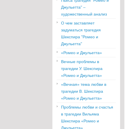
Пьеса трагедия "Ромео и
Джульетта" –
художественный анализ
О чем заставляет
задуматься трагедия
Шекспира "Ромео и
Джульетта"
«Ромео и Джульетта»
Вечные проблемы в
трагедии У. Шекспира
«Ромео и Джульетта»
«Вечная» тема любви в
трагедии В. Шекспира
«Ромео и Джульетта»
Проблемы любви и счастья
в трагедии Вильяма
Шекспира «Ромео и
Джульетта»