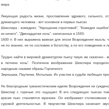
мира.
Ликующая радость жизни, прославление здравого, сильного, от
думающего человека - вот основное в первых пьесах
Шекспира - комедиях: "Укрощение строптивой", "Комедия ошибок"
из ничего", "Двенадцатая ночь", написанных в 1593-
1600 гг. В них выражена важная для эпохи Возрождения мысль: ч
не по знанию, не по сословию и богатству, а по его поведению и 
Трудно найти в мировой драматургии пьесу такую же сказочно - 
в летнюю ночь". Поэтичное воображение Шекспира породило
народным сказкам образы Горчичного
Зернышка, Паутинки, Мотылька. Их участие в судьбе любящих прив
Но благородным гуманистическим идеям Возрождения не суждено 
Шекспир с горечью это ощущает. В его следующих пьесах то
краски пьес становятся мрачнее. Он изображает столкновение
суровой деятельностью. В творчестве Шекспира начинает зву