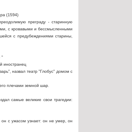
ра (1594)
епреодолимую преграду - старинную
ами, с кровавыми и бессмысленными
вшейся с предубеждениями старины,
 "
ий иностранец
арь", назвал театр "Глобус" домом с
его плечами земной шар.
оздал самые великие свои трагедии:
 он с ужасом узнает: он не умер, он