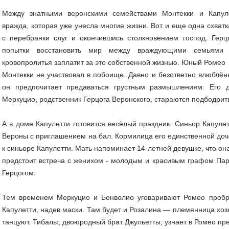
Между знатными веронскими семействами Монтекки и Капул
вражда, которая уже унесла многие жизни. Вот и еще одна схват
с перебранки слуг и окончившись столкновением господ. Гер
попытки восстановить мир между враждующими семьями о
кровoпролитья заплатит за это собственной жизнью. Юный Ромео
Монтекки не участвовал в побоище. Давно и безответно влюблён
он предпочитает предаваться грустным размышлениям. Его 
Меркуцио, родственник Герцога Веронского, стараются подбодри
А в доме Капулетти готовится весёлый праздник. Синьор Капуле
Вероны с приглашением на бал. Кормилица его единственной до
к синьоре Капулетти. Мать напоминает 14-летней девушке, что она
предстоит встреча с женихом - молодым и красивым графом Пар
Герцогом.
Тем временем Меркуцио и Бенволио уговаривают Ромео пробр
Капулетти, надев маски. Там будет и Розалина — племянница хоз
танцуют. Тибальт, двоюродный брат Джульетты, узнает в Ромео п