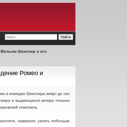
«Вильям Шекспир и его
едение Ромео и
ики и комедии Шекспира живут до сих
ы мира и выдающиеся актеры поныне
пировский спектакль.
захотите, наверное, узнать побольше