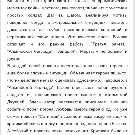
Василий Быков строит сюжеты только на драматических
моментах войны местного, как говорят, значения с участием
простых солдат. Шаг за шагом, анализируя мотивы
поведения солдат в экстремальных ситуациях, писатель
докапывается до глубин психологических состояний и
переживаний своих героев. Это качество прозы Быкова
отличает и его ранние работы: "Третья ракета",
"Альпийская баллада", "Западня", "Мертвым не больно" и
другие.
В каждой новой повести писатель ставит своих героев в
еще более сложные ситуации. Объединяет героев лишь то,
что их действия нельзя оценивать однозначно. Например, в
"Альпийской балладе" Быков описывает побег русского
солдата из фашистского плена вместе с итальянкой
Джулией. Здесь автор увлекается описанием внешних
событий: побег, погоня, любовь, смерть героя и т.д. Но уже
сюжет повести "Сотников" психологически закручен так, что
критики сбились с толку в оценке поведения героев Быкова.
А событий в повести почти никаких нет. Критикам было от