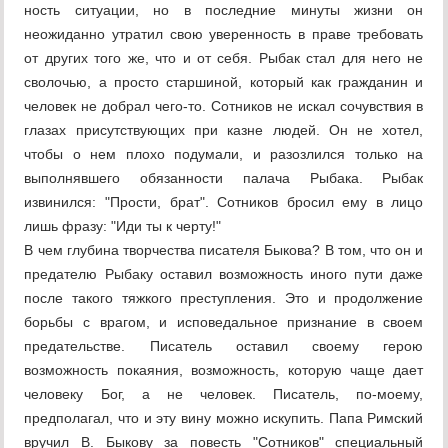
ность ситуации, но в последние минуты жизни он
неожиданно утратил свою уверенность в праве требовать
от других того же, что и от себя. Рыбак стал для него не
сволочью, а просто старшиной, который как гражданин и
человек не добрал чего-то. Сотников не искал сочувствия в
глазах присутствующих при казне людей. Он не хотел,
чтобы о нем плохо подумали, и разозлился только на
выполнявшего обязанности палача Рыбака. Рыбак
извинился: "Прости, брат". Сотников бросил ему в лицо
лишь фразу: "Иди ты к черту!"
В чем глубина творчества писателя Быкова? В том, что он и
предателю Рыбаку оставил возможность иного пути даже
после такого тяжкого преступления. Это и продолжение
борьбы с врагом, и исповедальное признание в своем
предательстве. Писатель оставил своему герою
возможность покаяния, возможность, которую чаще дает
человеку Бог, а не человек. Писатель, по-моему,
предполагал, что и эту вину можно искупить. Папа Римский
вручил В. Быкову за повесть "Сотников" специальный