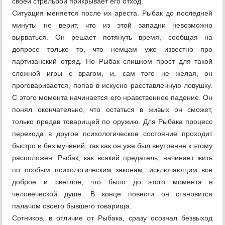
своей стрельбой прикрывает его отход.
Ситуация меняется после их ареста. Рыбак до последней
минуты не верит, что из этой западни невозможно
вырваться. Он решает потянуть время, сообщая на
допросе только то, что немцам уже известно про
партизанский отряд. Но Рыбак слишком прост для такой
сложной игры с врагом, и, сам того не желая, он
проговаривается, попав в искусно расставленную ловушку.
С этого момента начинается его нравственное падение. Он
понял окончательно, что остаться в живых он сможет,
только предав товарищей по оружию. Для Рыбака процесс
перехода в другое психологическое состояние проходит
быстро и без мучений, так как он уже был внутренне к этому
расположен. Рыбак, как всякий предатель, начинает жить
по особым психологическим законам, исключающим все
доброе и светлое, что было до этого момента в
человеческой душе. В конце повести он становится
палачом своего бывшего товарища.
Сотников, в отличие от Рыбака, сразу осознал безвыход