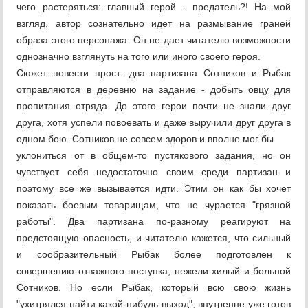
чего растеряться: главный герой - предатель?! На мой
взгляд, автор сознательно идет на размывание граней
образа этого персонажа. Он не дает читателю возможности
однозначно взглянуть на того или иного своего героя.
Сюжет повести прост: два партизана Сотников и Рыбак
отправляются в деревню на задание - добыть овцу для
пропитания отряда. До этого герои почти не знали друг
друга, хотя успели повоевать и даже выручили друг друга в
одном бою. Сотников не совсем здоров и вполне мог бы
уклониться от в общем-то пустякового задания, но он
чувствует себя недостаточно своим среди партизан и
поэтому все же вызывается идти. Этим он как бы хочет
показать боевым товарищам, что не чурается "грязной
работы". Два партизана по-разному реагируют на
предстоящую опасность, и читателю кажется, что сильный
и сообразительный Рыбак более подготовлен к
совершению отважного поступка, нежели хилый и больной
Сотников. Но если Рыбак, который всю свою жизнь
"ухитрялся найти какой-нибудь выход", внутренне уже готов