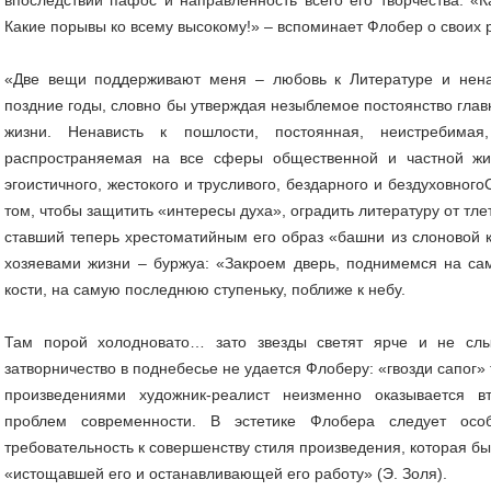
Какие порывы ко всему высокому!» – вспоминает Флобер о своих 
«Две вещи поддерживают меня – любовь к Литературе и ненав
поздние годы, словно бы утверждая незыблемое постоянство глав
жизни. Ненависть к пошлости, постоянная, неистребима
распространяемая на все сферы общественной и частной жи
эгоистичного, жестокого и трусливого, бездарного и бездуховног
том, чтобы защитить «интересы духа», оградить литературу от тл
ставший теперь хрестоматийным его образ «башни из слоновой 
хозяевами жизни – буржуа: «Закроем дверь, поднимемся на с
кости, на самую последнюю ступеньку, поближе к небу.
Там порой холодновато… зато звезды светят ярче и не сл
затворничество в поднебесье не удается Флоберу: «гвозди сапог» 
произведениями художник-реалист неизменно оказывается 
проблем современности. В эстетике Флобера следует осо
требовательность к совершенству стиля произведения, которая б
«истощавшей его и останавливающей его работу» (Э. Золя).