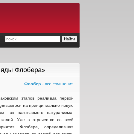
ляды Флобера»
Флобер
- все сочинения
аковским этапов реализма первой
однявшегося на принципиально новую
пом так называемого натурализма,
школой. Уже в отрочестве со всей
приятия Флобера, определившая
акая ненависть ко всякой пошлости!