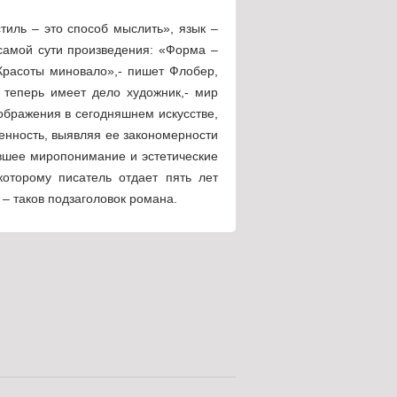
иль – это способ мыслить», язык –
самой сути произведения: «Форма –
Красоты миновало»,- пишет Флобер,
 теперь имеет дело художник,- мир
ображения в сегодняшнем искусстве,
енность, выявляя ее закономерности
ившее миропонимание и эстетические
оторому писатель отдает пять лет
– таков подзаголовок романа.