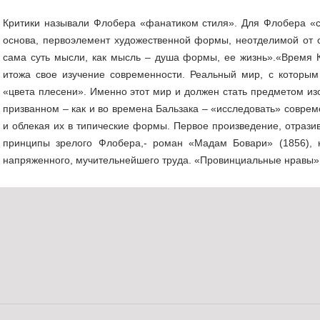
Критики называли Флобера «фанатиком стиля». Для Флобера «ст
основа, первоэлемент художественной формы, неотделимой от 
сама суть мысли, как мысль – душа формы, ее жизнь».«Время 
итожа свое изучение современности. Реальный мир, с которым
«цвета плесени». Именно этот мир и должен стать предметом из
призванном – как и во времена Бальзака – «исследовать» соврем
и облекая их в типические формы. Первое произведение, отраз
принципы зрелого Флобера,- роман «Мадам Бовари» (1856), к
напряженного, мучительнейшего труда. «Провинциальные нравы» 