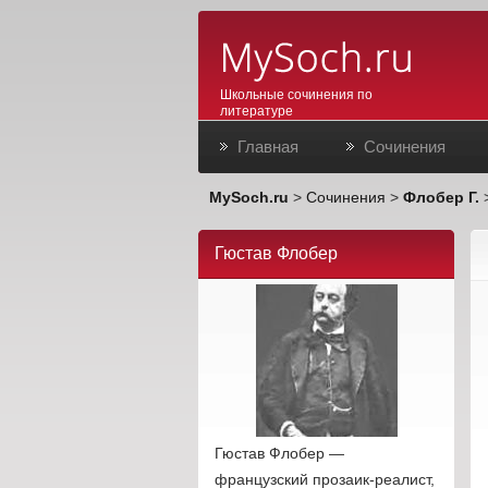
Школьные сочинения по
литературе
Главная
Сочинения
MySoch.ru
>
Сочинения
>
Флобер Г.
Гюстав Флобер
Гюстав Флобер —
французский прозаик-реалист,