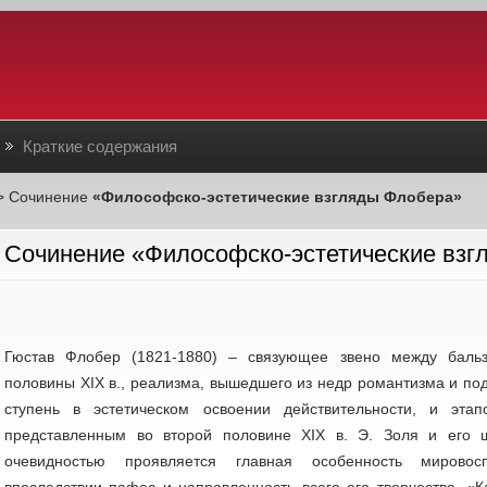
Краткие содержания
> Сочинение
«Философско-эстетические взгляды Флобера»
Сочинение «Философско-эстетические взг
Гюстав Флобер (1821-1880) – связующее звено между бальз
половины XIX в., реализма, вышедшего из недр романтизма и п
ступень в эстетическом освоении действительности, и эта
представленным во второй половине XIX в. Э. Золя и его 
очевидностью проявляется главная особенность мировос
впоследствии пафос и направленность всего его творчества. «К