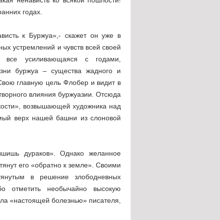
ранних годах.
исть к Буржуа»,- скажет он уже в
ных устремлений и чувств всей своей
я, все усиливающаяся с годами,
зни буржуа – существа жадного и
оСвою главную цель Флобер и видит в
етворного влияния буржуазии. Отсюда
кости», возвышающей художника над
амый верх нашей башни из слоновой
ышишь дураков». Однако желанное
тянут его «обратно к земле». Своими
втянутым в решение злободневных
бо отметить необычайно высокую
ыла «настоящей болезнью» писателя,