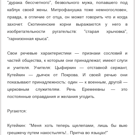
"дурака бессчетного", безвольного мужа, попавшего под
каблук своей жены. Митрофанушка тоже немногословен,
правда, в отличие от отца, он может говорить что и когда
захочет. Скотининские корни выражаются у него в
изобретательности ругательств: "старая хрычовка",
"гарнизонная крыса".
Свои речевые характеристики — признаки сословий и
частей общества, к которым они принадлежат, имеют слуги
и учителя. Учителя: Цыфиркин — отставной сержант,
Кутейкин — дьячок от Покрова. И своей речью они
показывают принадлежность: один — к военным, другой —
церковным служителям. Речь Еремеевны — это
постоянные оправдания и желания угодить.
Ругаются:
Кутейкин: "Меня хоть теперь щелепами, лишь бы выю
грешжечу путем накостылять!.. Притча во языцах!"