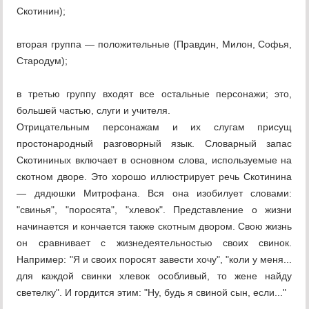
Скотинин);
вторая группа — положительные (Правдин, Милон, Софья,
Стародум);
в третью группу входят все остальные персонажи; это,
большей частью, слуги и учителя.
Отрицательным персонажам и их слугам присущ
простонародный разговорный язык. Словарный запас
Скотининых включает в основном слова, используемые на
скотном дворе. Это хорошо иллюстрирует речь Скотинина
— дядюшки Митрофана. Вся она изобилует словами:
"свинья", "поросята", "хлевок". Представление о жизни
начинается и кончается также скотным двором. Свою жизнь
он сравнивает с жизнедеятельностью своих свинок.
Например: "Я и своих поросят завести хочу", "коли у меня...
для каждой свинки хлевок особливый, то жене найду
светелку". И гордится этим: "Ну, будь я свиной сын, если..."