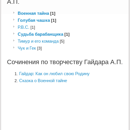
А.П.
Военная тайна
[1]
Голубая чашка
[1]
Р.В.С.
[1]
Судьба барабанщика
[1]
Тимур и его команда
[5]
Чук и Гек
[3]
Сочинения по творчеству Гайдара А.П.
Гайдар: Как он любил свою Родину
Сказка о Военной тайне