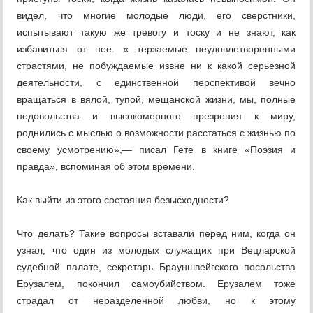
видел, что многие молодые люди, его сверстники,
испытывают такую же тревогу и тоску и не знают, как
избавиться от нее. «...терзаемые неудовлетворенными
страстями, не побуждаемые извне ни к какой серьезной
деятельности, с единственной перспективой вечно
вращаться в вялой, тупой, мещанской жизни, мы, полные
недовольства и высокомерного презрения к миру,
роднились с мыслью о возможности расстаться с жизнью по
своему усмотрению»,— писал Гете в книге «Поэзия и
правда», вспоминая об этом времени.
Как выйти из этого состояния безысходности?
Что делать? Такие вопросы вставали перед ним, когда он
узнал, что один из молодых служащих при Вецларской
судебной палате, секретарь Брауншвейгского посольства
Ерузалем, покончил самоубийством. Ерузалем тоже
страдал от неразделенной любви, но к этому