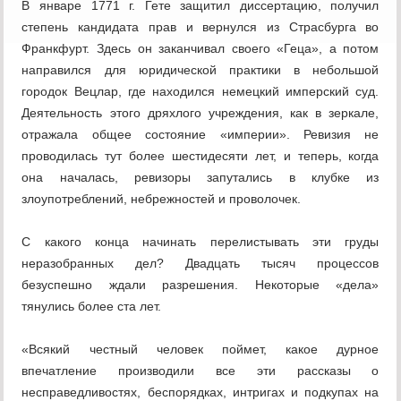
В январе 1771 г. Гете защитил диссертацию, получил
степень кандидата прав и вернулся из Страсбурга во
Франкфурт. Здесь он заканчивал своего «Геца», а потом
направился для юридической практики в небольшой
городок Вецлар, где находился немецкий имперский суд.
Деятельность этого дряхлого учреждения, как в зеркале,
отражала общее состояние «империи». Ревизия не
проводилась тут более шестидесяти лет, и теперь, когда
она началась, ревизоры запутались в клубке из
злоупотреблений, небрежностей и проволочек.
С какого конца начинать перелистывать эти груды
неразобранных дел? Двадцать тысяч процессов
безуспешно ждали разрешения. Некоторые «дела»
тянулись более ста лет.
«Всякий честный человек поймет, какое дурное
впечатление производили все эти рассказы о
несправедливостях, беспорядках, интригах и подкупах на