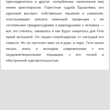
присоединилось и другое: оскорбление, нанесенное ему
неким аристократом. Горестная судьба Ерузалема, его
одинокий выстрел, собственные терзания и сомнения,
опостылевшая трясина немецкой провинции с ее
сословными предрассудками и равнодушием к человеку —
все это слилось, связалось и как будто озарилось для Гете
яркой вспышкой. Он нашел освобождение от гнетущей его
тяжести. Но не пистолет взял он в руки, а перо. Гете начал
писать книгу о молодом современнике с его
неудовлетворенными порывами, с его тоской и
обостренной чувствительностью.