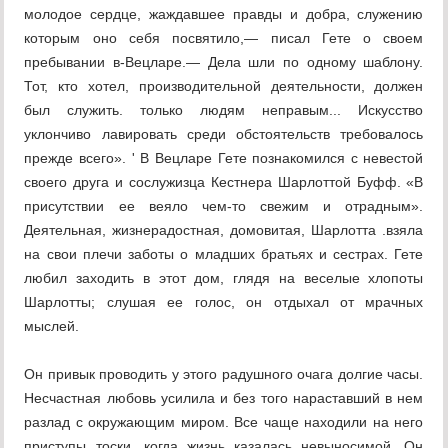
молодое сердце, жаждавшее правды и добра, служению
которым оно себя посвятило,— писал Гете о своем
пребывании в-Вецларе.— Дела шли по одному шаблону.
Тот, кто хотел, производительной деятельности, должен
был служить. только людям неправым... Искусство
уклончиво лавировать среди обстоятельств требовалось
прежде всего». ' В Вецларе Гете познакомился с невестой
своего друга и сослужизца Кестнера Шарлоттой Буфф. «В
присутствии ее веяло чем-то свежим и отрадным».
Деятельная, жизнерадостная, домовитая, Шарлотта .взяла
на свои плечи заботы о младших братьях и сестрах. Гете
любил заходить в этот дом, глядя на веселые хлопоты
Шарлотты; слушая ее голос, он отдыхал от мрачных
мыслей.
Он привык проводить у этого радушного очага долгие часы.
Несчастная любовь усилила и без того нараставший в нем
разлад с окружающим миром. Все чаще находили на него
приступы тоски, когда жизнь казалась невыносимой. Он