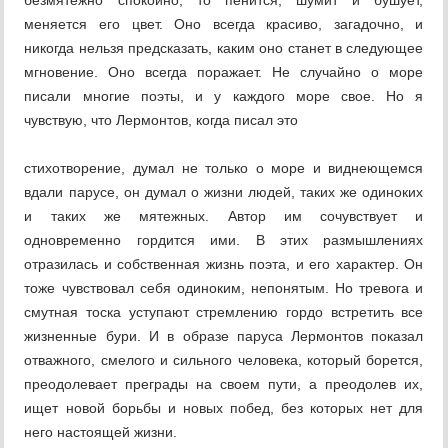
безмятежно спокойно, то пенится, шумит и бушует,
меняется его цвет. Оно всегда красиво, загадочно, и
никогда нельзя предсказать, каким оно станет в следующее
мгновение. Оно всегда поражает. Не случайно о море
писали многие поэты, и у каждого море свое. Но я
чувствую, что Лермонтов, когда писал это
стихотворение, думал не только о море и виднеющемся
вдали парусе, он думал о жизни людей, таких же одиноких
и таких же мятежных. Автор им сочувствует и
одновременно гордится ими. В этих размышлениях
отразилась и собственная жизнь поэта, и его характер. Он
тоже чувствовал себя одиноким, непонятым. Но тревога и
смутная тоска уступают стремлению гордо встретить все
жизненные бури. И в образе паруса Лермонтов показал
отважного, смелого и сильного человека, который борется,
преодолевает преграды на своем пути, а преодолев их,
ищет новой борьбы и новых побед, без которых нет для
него настоящей жизни.