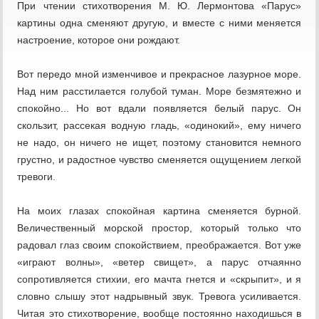
При чтении стихотворения М. Ю. Лермонтова «Парус»
картины одна сменяют другую, и вместе с ними меняется
настроение, которое они рождают.
Вот передо мной изменчивое и прекрасное лазурное море.
Над ним расстилается голубой туман. Море безмятежно и
спокойно... Но вот вдали появляется белый парус. Он
скользит, рассекая водную гладь, «одинокий», ему ничего
не надо, он ничего не ищет, поэтому становится немного
грустно, и радостное чувство сменяется ощущением легкой
тревоги.
На моих глазах спокойная картина сменяется бурной.
Величественный морской простор, который только что
радовал глаз своим спокойствием, преображается. Вот уже
«играют волны», «ветер свищет», а парус отчаянно
сопротивляется стихии, его мачта гнется и «скрыпит», и я
словно слышу этот надрывный звук. Тревога усиливается.
Читая это стихотворение, вообще постоянно находишься в