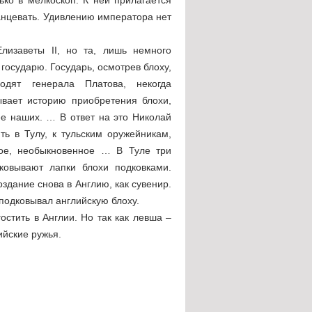
танцевать. Удивлению императора нет
лизаветы II, но та, лишь немного
государю. Государь, осмотрев блоху,
дят генерала Платова, некогда
ывает историю приобретения блохи,
ее наших. … В ответ на это Николай
ть в Тулу, к тульским оружейникам,
кое, необыкновенное … В Туле три
ковывают лапки блохи подковками.
оздание снова в Англию, как сувенир.
 подковывал английскую блоху.
стить в Англии. Но так как левша –
ийские ружья.