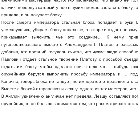
ключик, повернув который у нее в пузике можно заставить блоху 
придела, и он покупает блоху.
После смерти императора стальная блоха попадает в руки Е
усмехнувшись, убирает блоху подальше, а вскоре и отдает новому 
приказывает выяснить, чье это создание… К нему приво
путешествовавшего вместе с Александром I. Платов и рассказ
добавив, что прежний государь считал, что чужие люди способн
Павлович отдает стальное творение Платову с просьбой съезди
отдать им блоху, чтобы сделали они с нею что – нибудь та
оружейника берутся выполнить просьбу императора и … под
Конечно, теперь блоха не танцует, но император отправляет это с
Вместе с блохой отправляют и левшу, одного из тех мастеров, что
В Англии удивлению англичан нет предела. Левшу оставляют пого
оружейник, то он больше занимается тем, что рассматривает англ