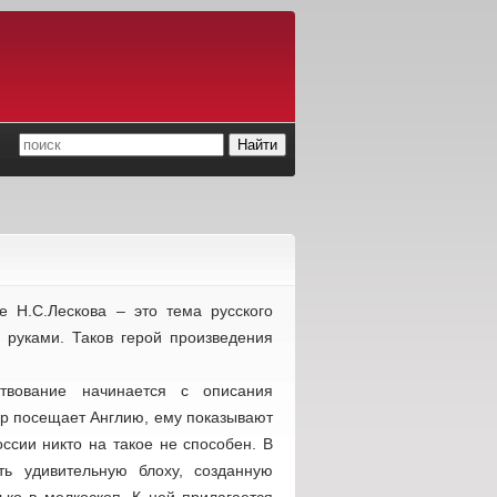
е Н.С.Лескова – это тема русского
и руками. Таков герой произведения
твование начинается с описания
ор посещает Англию, ему показывают
оссии никто на такое не способен. В
ть удивительную блоху, созданную
ько в мелкоскоп. К ней прилагается