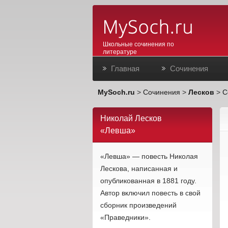
Школьные сочинения по
литературе
Главная
Сочинения
MySoch.ru
>
Сочинения
>
Лесков
>
С
Николай Лесков
«Левша»
«Левша» — повесть Николая
Лескова, написанная и
опубликованная в 1881 году.
Автор включил повесть в свой
сборник произведений
«Праведники».