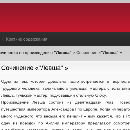
Краткие содержания
очинения по произведению
"Левша"
> Сочинение
«"Левша" »
Cочинение «"Левша" »
Одна из тем, которая довольно часто встречается в творчеств
трудового человека, талантливого умельца, мастера с золотым
Левша, тульский мастер, подковавший стальную блоху.
Произведение Левша состоит из девятнадцати глав. Повес
путешествия императора Александра I по Европе. Когда императ
много чудесного, что весьма его печалит – ему кажется, что в Р
одну из поездок по Англии императору предлагают осмотре
английскими мастерами настолько маленькую, что видно ее тол