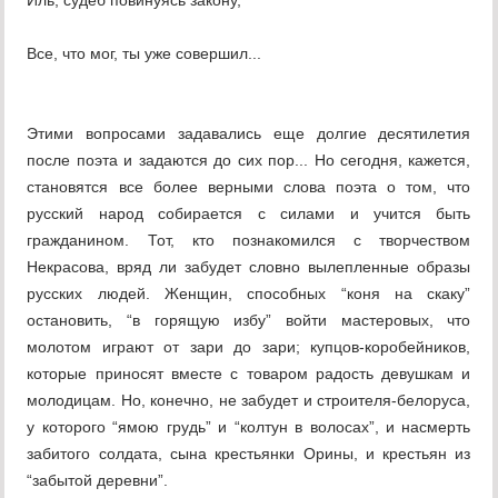
Иль, судеб повинуясь закону,
Все, что мог, ты уже совершил...
Этими вопросами задавались еще долгие десятилетия
после поэта и задаются до сих пор... Но сегодня, кажется,
становятся все более верными слова поэта о том, что
русский народ собирается с силами и учится быть
гражданином. Тот, кто познакомился с творчеством
Некрасова, вряд ли забудет словно вылепленные образы
русских людей. Женщин, способных “коня на скаку”
остановить, “в горящую избу” войти мастеровых, что
молотом играют от зари до зари; купцов-коробейников,
которые приносят вместе с товаром радость девушкам и
молодицам. Но, конечно, не забудет и строителя-белоруса,
у которого “ямою грудь” и “колтун в волосах”, и насмерть
забитого солдата, сына крестьянки Орины, и крестьян из
“забытой деревни”.