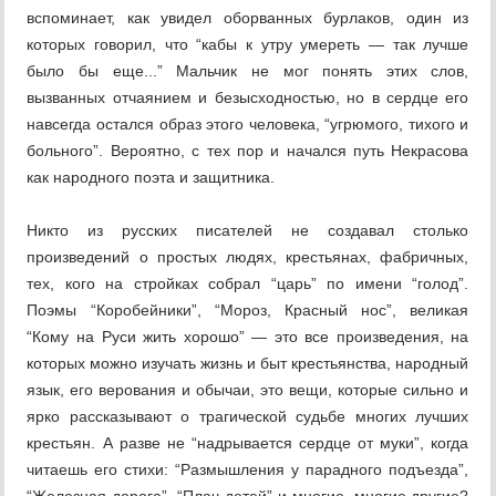
вспоминает, как увидел оборванных бурлаков, один из
которых говорил, что “кабы к утру умереть — так лучше
было бы еще...” Мальчик не мог понять этих слов,
вызванных отчаянием и безысходностью, но в сердце его
навсегда остался образ этого человека, “угрюмого, тихого и
больного”. Вероятно, с тех пор и начался путь Некрасова
как народного поэта и защитника.
Никто из русских писателей не создавал столько
произведений о простых людях, крестьянах, фабричных,
тех, кого на стройках собрал “царь” по имени “голод”.
Поэмы “Коробейники”, “Мороз, Красный нос”, великая
“Кому на Руси жить хорошо” — это все произведения, на
которых можно изучать жизнь и быт крестьянства, народный
язык, его верования и обычаи, это вещи, которые сильно и
ярко рассказывают о трагической судьбе многих лучших
крестьян. А разве не “надрывается сердце от муки”, когда
читаешь его стихи: “Размышления у парадного подъезда”,