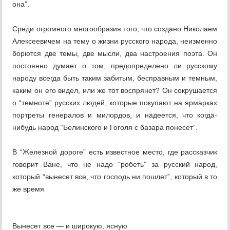
она”.
Среди огромного многообразия того, что создано Николаем
Алексеевичем на тему о жизни русского народа, неизменно
борются две темы, две мысли, два настроения поэта. Он
постоянно думает о том, предопределено ли русскому
народу всегда быть таким забитым, бесправным и темным,
каким он его видел, или же тот воспрянет? Он сокрушается
о “темноте” русских людей, которые покупают на ярмарках
портреты генералов и милордов, и надеется, что когда-
нибудь народ “Белинского и Гоголя с базара понесет”.
В “Железной дороге” есть известное место, где рассказчик
говорит Ване, что не надо “робеть” за русский народ,
который “вынесет все, что господь ни пошлет”, который в то
же время
Вынесет все — и широкую, ясную