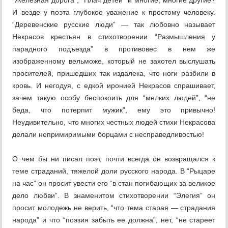
“Железная дорога”, “Плач детей” и многие, многие другие?
И везде у поэта глубокое уважение к простому человеку.
“Деревенские русские люди” — так любовно называет
Некрасов крестьян в стихотворении “Размышления у
парадного подъезда” в противовес в нем же
изображенному вельможе, который не захотел выслушать
просителей, пришедших так издалека, что ноги разбили в
кровь. И негодуя, с едкой иронией Некрасов спрашивает,
зачем такую особу беспокоить для “мелких людей”, “не
беда, что потерпит мужик”, ему это привычно!
Неудивительно, что многих честных людей стихи Некрасова
делали непримиримыми борцами с несправедливостью!
О чем бы ни писал поэт, почти всегда он возвращался к
теме страданий, тяжелой доли русского народа. В “Рыцаре
на час” он просит увести его “в стан погибающих за великое
дело любви”. В знаменитом стихотворении “Элегия” он
просит молодежь не верить, “что тема старая — страдания
народа” и что “поэзия забыть ее должна”, нет, “не стареет