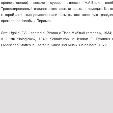
происхождении) весьма сурово отнесся А.А.Блок, во
Травестированный вариант этого сюжета вошел в комедию Шекс
которой афинские ремесленники разыгрывают «веселую трагеди
прекрасной Фисбы и Пирама».
Лит.: Ugolini F.A. I cantari di Piramo e Tisbe // «Studi romanzi», 193
// «Listu filologicke», 1940; Schmitt-von Mullendorf F. Pyramus
Ovidischen Stoffes in Literatur, Kunst und Musik. Heidelberg, 1972.