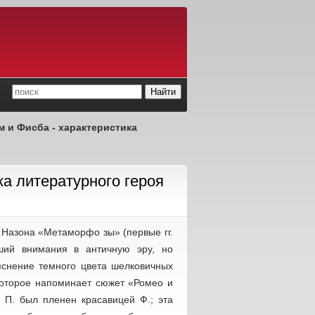
 и Фисба - характеристика
а литературного героя
 Назона «Метаморфо зы» (первые гг.
кший внимания в античную эру, но
яснение темного цвета шелковичных
 которое напоминает сюжет «Ромео и
 П. был пленен красавицей Ф.; эта