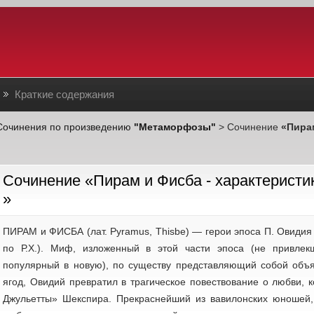
Краткие содержания
Сочинения по произведению
"Метаморфозы"
> Сочинение
«Пирам
Cочинение «Пирам и Фисба - характеристик
»
ПИРАМ и ФИСБА (лат. Pyramus, Thisbe) — герои эпоса П. Овидия
по Р.Х.). Миф, изложенный в этой части эпоса (не привле
популярный в новую), по существу представляющий собой объ
ягод, Овидий превратил в трагическое повествование о любви,
Джульетты» Шекспира. Прекраснейший из вавилонских юношей,