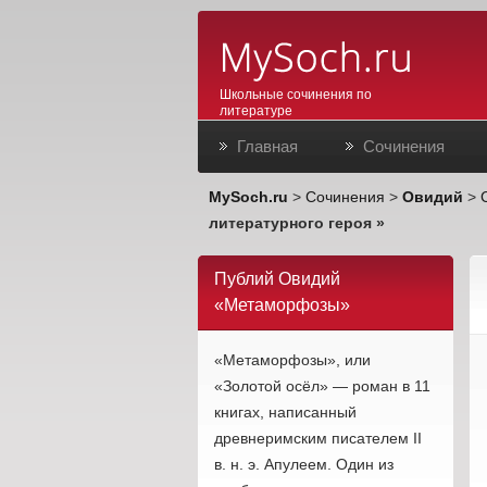
Школьные сочинения по
литературе
Главная
Сочинения
MySoch.ru
>
Сочинения
>
Овидий
>
литературного героя »
Публий Овидий
«Метаморфозы»
«Метаморфозы», или
«Золотой осёл» — роман в 11
книгах, написанный
древнеримским писателем II
в. н. э. Апулеем. Один из