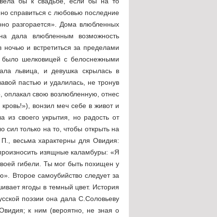
вела бы к свадьбе, если бы на то
, но справиться с любовью последние
оно разгорается». Дома влюбленных
на дала влюбленным возможность
в ночью и встретиться за пределами
во было шелковицей с белоснежными
ала львица, и девушка скрылась в
вавой пастью и удалилась, не тронув
о, оплакал свою возлюбленную, отнес
кровь!»), вонзил меч себе в живот и
а из своего укрытия, но радость от
 сил только на то, чтобы открыть на
 П., весьма характерны для Овидия:
 произносить изящные каламбуры: «Я
твоей гибели. Ты мог быть похищен у
». Второе самоубийство следует за
ивает ягоды в темный цвет. История
усской поэзии она дала С.Соловьеву
Овидия; к ним (вероятно, не зная о