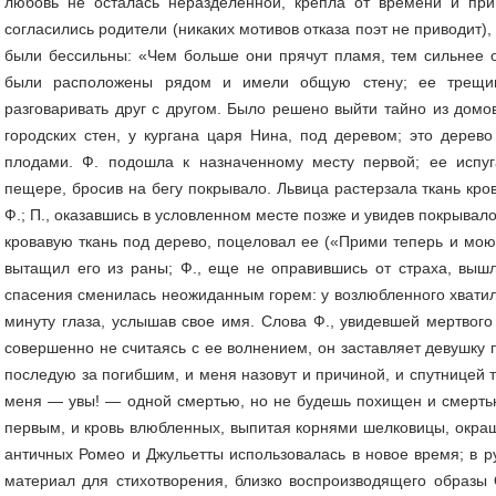
любовь не осталась неразделенной, крепла от времени и при
согласились родители (никаких мотивов отказа поэт не приводит)
были бессильны: «Чем больше они прячут пламя, тем сильнее 
были расположены рядом и имели общую стену; ее трещи
разговаривать друг с другом. Было решено выйти тайно из домо
городских стен, у кургана царя Нина, под деревом; это дере
плодами. Ф. подошла к назначенному месту первой; ее испуг
пещере, бросив на бегу покрывало. Львица растерзала ткань кро
Ф.; П., оказавшись в условленном месте позже и увидев покрывал
кровавую ткань под дерево, поцеловал ее («Прими теперь и мою 
вытащил его из раны; Ф., еще не оправившись от страха, вышл
спасения сменилась неожиданным горем: у возлюбленного хватило
минуту глаза, услышав свое имя. Слова Ф., увидевшей мертвого
совершенно не считаясь с ее волнением, он заставляет девушку
последую за погибшим, и меня назовут и причиной, и спутницей 
меня — увы! — одной смертью, но не будешь похищен и смертью
первым, и кровь влюбленных, выпитая корнями шелковицы, окраш
античных Ромео и Джульетты использовалась в новое время; в р
материал для стихотворения, близко воспроизводящего образы 