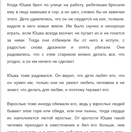
Когда Юшка брел по улице на работу, ребятишки бросали
ему в лицо камешки и сор, а он шел, словно бы не замечая
этого. Дети удивлялись, что он не сердится на них, толкали,
кидали в него комья земли. Им было скучно и нехорошо
играть, если Юшка всегда молчит, не пугает их и не гонится
за ними. Тогда они отбежали бы от него в испуге, с
радостью снова дразнили и опять убегали. Они
радовались, что с этим стариком можно делать все, что
угодно, а он им ничего не сделает.
Юшка тоже радовался. Он верил, что дети любят его, что
он нужен им, только они не умеют любить человека и не
знают, что делать для любви, и поэтому терзают его.
Взрослые тоже иногда обижали его, ведь у взрослых людей
бывает злое горе или обида, или они пьяны, тогда сердце
их наполняется лютой яростью. От кротости Юшки такой
человек приходил в ожесточение и бил его больше, чем