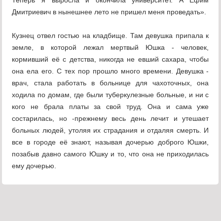
Теперь я выросла и окончила университет. А Ефим
Дмитриевич в нынешнее лето не пришел меня проведать».
Кузнец отвел гостью на кладбище. Там девушка припала к
земле, в которой лежал мертвый Юшка - человек,
кормивший её с детства, никогда не евший сахара, чтобы
она ела его. С тех пор прошло много времени. Девушка -
врач, стала работать в больнице для чахоточных, она
ходила по домам, где были туберкулезные больные, и ни с
кого не брала платы за свой труд. Она и сама уже
состарилась, но -прежнему весь день лечит и утешает
больных людей, утоляя их страдания и отдаляя смерть. И
все в городе её знают, называя дочерью доброго Юшки,
позабыв давно самого Юшку и то, что она не приходилась
ему дочерью.