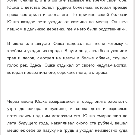
хотел сначала, и в этом зле забывал на время свое горе.
Юшка с детства болел грудной болезнью, которая прежде
срока состарила и съела его. По причине своей болезни
Юшка каждое лето уходил от хозяина на месяц. Он шел
пешком в дальнюю деревню, где у него были родственники.
В июле или августе Юшка надевал на плечи котомку с
хлебом и уходил из города. В пути он дышал благоуханием
трав и лесов, смотрел на цветы и белые облака, слушал
голос рек. Здесь Юшка отдыхал от своего недуга-чахотки,
которая превратила его, сорокалетнего, в старика.
Через месяц Юшка возвращался в город, опять работал с
утра до вечера в кузнице, и снова дети и взрослые
потешались над ним истерзали его. Юшка смирно жил до
лета будущего года, накапливал около ста рублей, вешал
мешочек себе за пазуху на грудь и уходил неизвестно куда