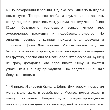
Юшку похоронили и забыли. Однако без Юшки жить людям
стало хуже. Теперь вся злоба и глумление оставались
среди людей и тратились между ними, лютому что не было
Юшки, безответно терпевшего всякое чужое зло,
ожесточение, насмешку и недоброжелательство. Но
однажды осенью в кузницу пришла юная девушка и
спросила Ефима Дмитриевича. Мягкое чистое лицо ее
было сталь нежно и кротко, а большие серые глаза глядели
так грустно, словно они вот-вот наполнятся слезами. Кузнец
не сразу догадался, что спрашивают Юшку, и захотел
узнать, кем она ему приходится - не родственницей ли?
Девушка ответила:
* «Я никто. Я сиротой была, а Ефим Дмитриевич поместил
меня, маленькую, в семейство в Москве, потом отдал в
школу с пансионом… Каждый год он приходил проведывать
меня и приносил деньги на весь год, чтоб я жила и училась.