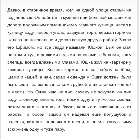
Давно, в старинное время, жил на одной улице старый на
вид человек. Он работал в кузнице при большой московской
дороге подручным помощником у главного кузнеца: носил в
кузницу воду, песок и уголь, раздувал горн, держал горячее
железо на наковальне и делал всякую другую работу. Звали
его Ефимом, но все люди называли Юшкой. Был он мал
ростом и худ, с редкими седыми волосами, с белыми, как у
слепца, всегда влажными глазами. Юшка жил на квартире у
хозяина кузницы. Хозяин кормил его за работу хлебом,
щами и кашей, а чай, сахар и одежда у Юшки должны были
быть свои - за жалованье семь рублей и шестьдесят копеек
в месяц. Но Юшка чаю не пил, сахару не покупал, он пил
воду, а одежду многие годы носил одну и ту же без смены:
летом ходил в штанах и блузе, черных и закопченных от
работы, и босой, зимой он надевал еще полушубок и
валенки, которые подшивал с осени, и носил всякую зиму
всю жизнь одну и туже пару.