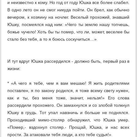
и неизвестно к кому. Но год от году Юшка все более слабел.
В одно лето он не смог никуда пойти. Он брел, как обычно
вечером, к хозяину на ночлег. Веселый прохожий, знавший
Юшку, посмеялся над ним: «Чего ты землю нашу топчешь,
божье чучело! Хоть бы ты помер, что ли, может, веселее бы
стало без тебя, а то я боюсь соскучиться…»
И тут вдруг Юшка рассердился - должно быть, первый раз в
жизни:
* «А чего я тебе, чем я вам мешаю! Я жить родителями
поставлен, я по закону родился, я тоже всему свету нужен,
как и ты, без меня тоже, значит, нельзя!» Его слова
рассердили прохожего. Он замахнулся и со злобой толкнул
Юшку в грудь. Тот упал навзничь и больше не поднялся.
Проходивший мимо-столяр обнаружил, что Юшка умер.
«Помер,- вздохнул столяр.- Прощай, Юшка, и нас всех
прости. За атаковали тебя люди, а кто тебе судья!»