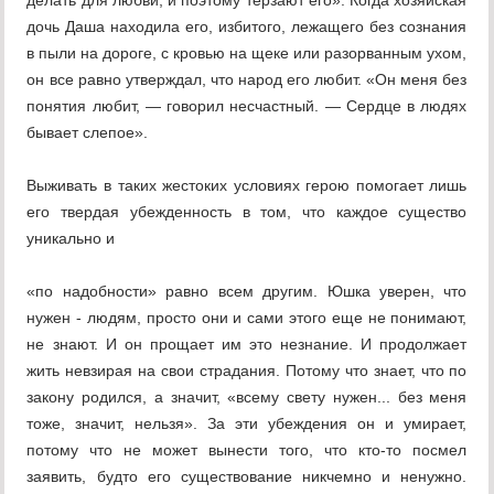
делать для любви, и поэтому терзают его». Когда хозяйская
дочь Даша находила его, избитого, лежащего без сознания
в пыли на дороге, с кровью на щеке или разорванным ухом,
он все равно утверждал, что народ его любит. «Он меня без
понятия любит, — говорил несчастный. — Сердце в людях
бывает слепое».
Выживать в таких жестоких условиях герою помогает лишь
его твердая убежденность в том, что каждое существо
уникально и
«по надобности» равно всем другим. Юшка уверен, что
нужен - людям, просто они и сами этого еще не понимают,
не знают. И он прощает им это незнание. И продолжает
жить невзирая на свои страдания. Потому что знает, что по
закону родился, а значит, «всему свету нужен... без меня
тоже, значит, нельзя». За эти убеждения он и умирает,
потому что не может вынести того, что кто-то посмел
заявить, будто его существование никчемно и ненужно.