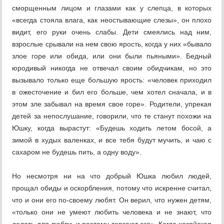
сморщенным лицом и глазами как у слепца, в которых
«всегда стояла влага, как неостывающие слезы», он плохо
видит, его руки очень слабы. Дети смеялись над ним,
взрослые срывали на нем свою ярость, когда у них «бывало
злое горе или обида, или они были пьяными». Бедный
юродивый никогда не отвечал своим обидчикам, но это
вызывало только еще большую ярость: «человек приходил
в ожесточение и бил его больше, чем хотел сначала, и в
этом зле забывал на время свое горе». Родители, упрекая
детей за непослушание, говорили, что те станут похожи на
Юшку, когда вырастут: «Будешь ходить летом босой, а
зимой в худых валенках, и все тебя будут мучить, и чаю с
сахаром не будешь пить, а одну воду».
Но несмотря ни на что добрый Юшка любил людей,
прощал обиды и оскорбления, потому что искренне считал,
что и они его по-своему любят. Он верил, что нужен детям,
«только они не умеют любить человека и не знают, что