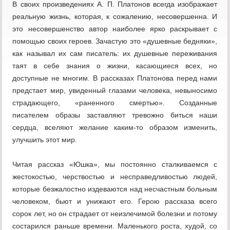
В своих произведениях А. П. Платонов всегда изображает
реальную жизнь, которая, к сожалению, несовершенна. И
это несовершенство автор наиболее ярко раскрывает с
помощью своих героев. Зачастую это «душевные бедняки»,
как называл их сам писатель: их душевные переживания
таят в себе знания о жизни, касающиеся всех, но
доступные не многим. В рассказах Платонова перед нами
предстает мир, увиденный глазами человека, невыносимо
страдающего, «раненного смертью». Созданные
писателем образы заставляют тревожно биться наши
сердца, вселяют желание каким-то образом изменить,
улучшить этот мир.
Читая рассказ «Юшка», мы постоянно сталкиваемся с
жестокостью, черствостью и несправедливостью людей,
которые безжалостно издеваются над несчастным больным
человеком, бьют и унижают его. Герою рассказа всего
сорок лет, но он страдает от неизлечимой болезни и потому
состарился раньше времени. Маленького роста, худой, со