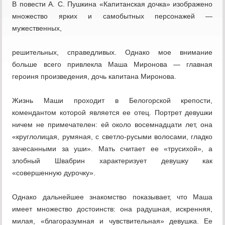
В повести А. С. Пушкина «Капитанская дочка» изображено
множество ярких и самобытных персонажей —
мужественных,
решительных, справедливых. Однако мое внимание
больше всего привлекла Маша Миронова — главная
героиня произведения, дочь капитана Миронова.
Жизнь Маши проходит в Белогорской крепости,
комендантом которой является ее отец. Портрет девушки
ничем не примечателен: ей около восемнадцати лет, она
«круглолицая, румяная, с светло-русыми волосами, гладко
зачесанными за уши». Мать считает ее «трусихой», а
злобный Швабрин характеризует девушку как
«совершенную дурочку».
Однако дальнейшее знакомство показывает, что Маша
имеет множество достоинств: она радушная, искренняя,
милая, «благоразумная и чувствительная» девушка. Ее