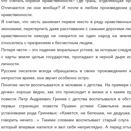
что считать нормой нравственности? Где грань, отделяющая нр
Отличаются ли они вообще? И почти в любом произведении ре
нравственности.
Я считаю, что честь занимает первое место в ряду нравственн
экономики, перетерпеть даже расставание с самыми дорогими лю
нравственности никогда не смирится ни один народ на земле
относились с презрением к бесчестным людям.
Потеря чести – это падение моральных устоев, за которым следу
с карты земли целые государства, пропадают в черной дыре и
личности.
Русские писатели всегда обращались в своих произведениях 
непростое время, она звучит особенно остро.
Понятие чести воспитывается в человеке с детства. На примере 
дочка» хорошо видно, как это происходит в жизни и к каким п
повести Петр Андреевич Гринев с детства воспитывался в обст
первых страницах повести Пушкин устами Савельича знак
установками рода Гриневых: «Кажется, ни батюшка, ни дедушка
говорить нечего…» Такими словами воспитывает старый слуга 
который впервые напился и вел себя неприглядно. А перед отъ