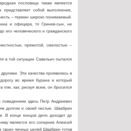
народная пословица также является
а представляет собой выполнение,
о честь – термин широко понимаемый.
нина и офицера, то Гринев-сын, не
до его человеческого и гражданского
честностью, прямотой, смелостью –
отя в той ситуации Савельич пытался
 другими. Эти качества проявились в
 дорогу во время бурана и который
 том, как, рискуя всем, он бросился
м поведением здесь Петр Андреевич
оим долгом и своей честью. Швабрин
и. В конце концов дело доходит до
еву является его соперник Алексей
и своих личных целей Швабрин готов