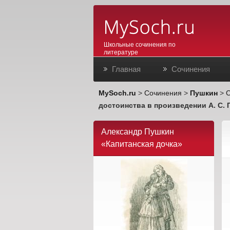
Школьные сочинения по
литературе
Главная
Сочинения
MySoch.ru
>
Сочинения
>
Пушкин
>
С
достоинства в произведении А. С. 
Александр Пушкин
«Капитанская дочка»