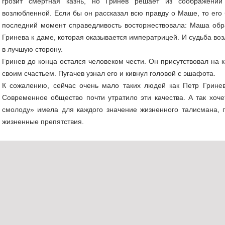
грозит смертная казнь, но Гринев решает из соображений
возлюбленной. Если бы он рассказал всю правду о Маше, то его
последний момент справедливость восторжествовала: Маша об
Гринева к даме, которая оказывается императрицей. И судьба в
в лучшую сторону.
Гринев до конца остался человеком чести. Он присутствовал на 
своим счастьем. Пугачев узнал его и кивнул головой с эшафота.
К сожалению, сейчас очень мало таких людей как Петр Гринев
Современное общество почти утратило эти качества. А так хоче
смолоду» имела для каждого значение жизненного талисмана,
жизненные препятствия.