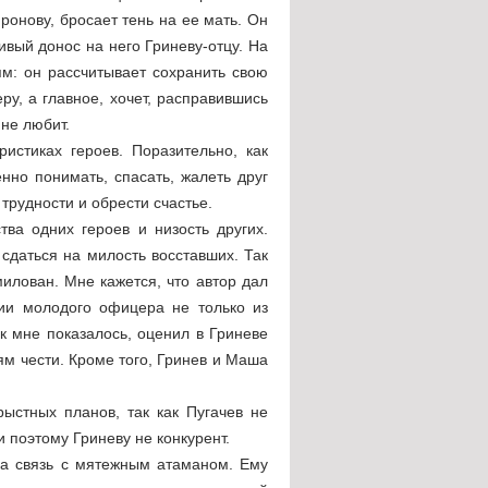
онову, бросает тень на ее мать. Он
вый донос на него Гриневу-отцу. На
м: он рассчитывает сохранить свою
ру, а главное, хочет, расправившись
 не любит.
истиках героев. Поразительно, как
нно понимать, спасать, жалеть друг
трудности и обрести счастье.
ва одних героев и низость других.
сдаться на милость восставших. Так
милован. Мне кажется, что автор дал
нии молодого офицера не только из
ак мне показалось, оценил в Гриневе
ям чести. Кроме того, Гринев и Маша
ыстных планов, так как Пугачев не
и поэтому Гриневу не конкурент.
за связь с мятежным атаманом. Ему