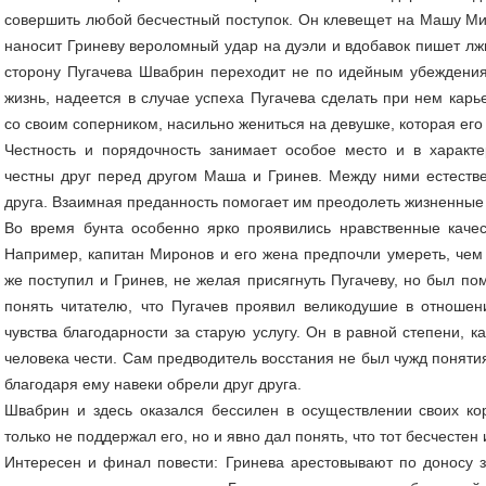
совершить любой бесчестный поступок. Он клевещет на Машу Мир
наносит Гриневу вероломный удар на дуэли и вдобавок пишет лжи
сторону Пугачева Швабрин переходит не по идейным убеждения
жизнь, надеется в случае успеха Пугачева сделать при нем карье
со своим соперником, насильно жениться на девушке, которая его
Честность и порядочность занимает особое место и в характер
честны друг перед другом Маша и Гринев. Между ними естестве
друга. Взаимная преданность помогает им преодолеть жизненные 
Во время бунта особенно ярко проявились нравственные качест
Например, капитан Миронов и его жена предпочли умереть, чем 
же поступил и Гринев, не желая присягнуть Пугачеву, но был по
понять читателю, что Пугачев проявил великодушие в отноше
чувства благодарности за старую услугу. Он в равной степени, к
человека чести. Сам предводитель восстания не был чужд поняти
благодаря ему навеки обрели друг друга.
Швабрин и здесь оказался бессилен в осуществлении своих кор
только не поддержал его, но и явно дал понять, что тот бесчестен 
Интересен и финал повести: Гринева арестовывают по доносу 