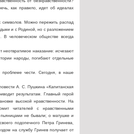
авственность от безнравственности?
чь, как правило, идет об идеалах
ых символов. Можно пережить распад
дьми и с Родиной, но с разложением
. В человеческом обществе всегда
ет неотвратимое наказание: исчезают
стории народы, погибают отдельные
к проблеме чести. Сегодня, в наше
повести А. С. Пушкина «Капитанская
риводит результатам. Главный герой
ановке высокой нравственности. На
омит читателей с нравственными
 пьяницами не бывали; о матушке и
своего подопечного Петра Гринева,
ездом на службу Гринев получает от