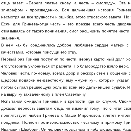
отца завет: «Береги платье снову, а честь – смолоду». Эта 
эпиграфом к произведению. Вся дальнейшая история Гринев
несмотря на все трудности и ошибки, этого отцовского завета. Н
Если для Гринева-отца честь – это прежде всего честь дворя
отказываясь от такого понимания, смог расширить понятие чести 
значения.
В нем как бы соединились доброе, любящее сердце матери с 
качествами, которые присущи его отцу.
Первый раз Гринев поступил по чести, вернув карточный долг, х
его уговорить уклониться от расчета. Но благородство взяло верх.
Человек чести, по-моему, всегда добр и бескорыстен в общении с
щедром подарке неизвестному ему «мужичку», который указал
потом сыграл решающую роль во всей его дальнейшей судьбе. И в
на выручку захваченному в плен Савельичу.
Испытания ожидали Гринева и в крепости, где он служил. Свои
доказал верность заветам отца, не изменил тому, что считал св
препятствует любви Гринева к Маше Мироновой, плетет интриг
поединка. Полной противоположностью честному и прямому Грин
Иванович Швабрин. Он человек корыстный и неблагодарный. Рад