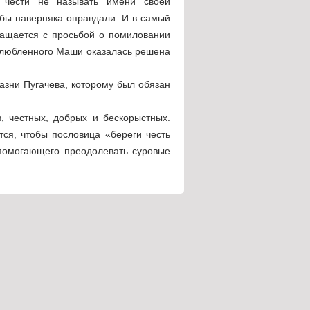
 чести не называть имени своей
 бы наверняка оправдали. И в самый
ращается с просьбой о помиловании
озлюбленного Маши оказалась решена
казни Пугачева, которому был обязан
, честных, добрых и бескорыстных.
тся, чтобы пословица «береги честь
 помогающего преодолевать суровые