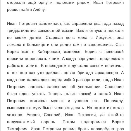
оторвали ещё одну и положили рядом. Иван Петрович
решил найти Алёну.
Иван Петрович вспоминает, как справляли два года назад
тридцатилетие совместной жизни. Взяли отпуск и поехали
по своим детям. Старшая дочь жила в Иркутске, она
лежала в больнице и они долго там не задержались. Сын
Борис жил в Хабаровске, женился. Борис с невесткой
просили переезжать к ним. А когда вернулись, продолжали
работать и жить. В последнем году стало совсем невмочь -
с тех пор как утвердилась новая бригада архаровцев. А
когда они палисадник перед избой разворотили, тогда Иван
Петрович написал заявление об увольнении. Спасение
было одно: уехать. Теперь только таскай и таскай. Иван
Петрович стягивал мешок и уносил его. Поначалу,
выносивших муку было человек десять. Но потом их стало
четверо: Афоня, Савелий, Иван Петрович, да кокой-то
полузнакомый парень. Потом подстроился Борис
Тимофеич. Иван Петрович решил брать поочерёдно: раз