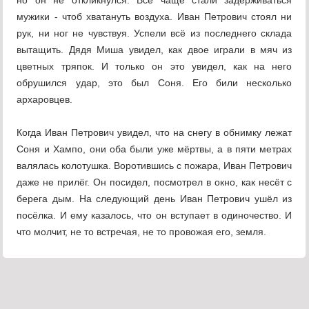
но он не откликнулся. Всё чаще стали задерживаться
мужики - чтоб хватануть воздуха. Иван Петрович стоял ни
рук, ни ног не чувствуя. Успели всё из последнего склада
вытащить. Дядя Миша увидел, как двое играли в мяч из
цветных тряпок. И только он это увидел, как на него
обрушился удар, это был Соня. Его били несколько
архаровцев.
Когда Иван Петрович увидел, что на снегу в обнимку лежат
Соня и Хампо, они оба были уже мёртвы, а в пяти метрах
валялась колотушка. Воротившись с пожара, Иван Петрович
даже не прилёг. Он посидел, посмотрел в окно, как несёт с
берега дым. На следующий день Иван Петрович ушёл из
посёлка. И ему казалось, что он вступает в одиночество. И
что молчит, не то встречая, не то провожая его, земля.