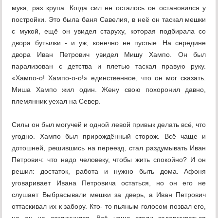
мука, раз крупа. Когда сил не осталось он остановился у
постройки. Это была баня Савелия, в неё он таскал мешки
с мукой, ещё он увидел старуху, которая подбирала со
двора бутылки - и уж, конечно не пустые. На середине
двора Иван Петрович увидел Мишу Хампо. Он был
парализован с детства и плетью таскал правую руку.
«Хампо-о! Хампо-о-о!» единственное, что он мог сказать.
Миша Хампо жил один. Жену свою похоронил давно,
племянник уехал на Север.
Силы он был могучей и одной левой привык делать всё, что
угодно. Хампо был прирождённый сторож. Всё чаще и
дотошней, решившись на переезд, стал раздумывать Иван
Петрович: что надо человеку, чтобы жить спокойно? И он
решил: достаток, работа и нужно быть дома. Афоня
уговаривает Ивана Петровича остаться, но он его не
слушает Выбрасывали мешки за дверь, а Иван Петрович
оттаскивал их к забору. Кто- то пьяным голосом позвал его,