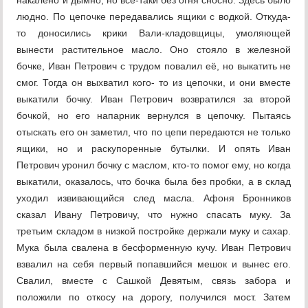
накалёно и дымно, но всё-таки без огня сносно. Здесь было
людно. По цепочке передавались ящики с водкой. Откуда-
то доносились крики Вали-кладовщицы, умоляющей
вынести растительное масло. Оно стояло в железной
бочке, Иван Петрович с трудом повалил её, но выкатить не
смог. Тогда он выхватил кого- то из цепочки, и они вместе
выкатили бочку. Иван Петрович возвратился за второй
бочкой, но его напарник вернулся в цепочку. Пытаясь
отыскать его он заметил, что по цепи передаются не только
ящики, но и раскупоренные бутылки. И опять Иван
Петрович уронил бочку с маслом, кто-то помог ему, но когда
выкатили, оказалось, что бочка была без пробки, а в склад
уходил извивающийся след масла. Афоня Бронников
сказал Ивану Петровичу, что нужно спасать муку. За
третьим складом в низкой постройке держали муку и сахар.
Мука была свалена в бесформенную кучу. Иван Петрович
взвалил на себя первый попавшийся мешок и вынес его.
Свалил, вместе с Сашкой Девятым, связь забора и
положили по откосу на дорогу, получился мост. Затем