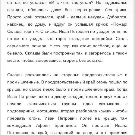
он так не уставал. «И с чего так устал? Не надрывался
сегодня, обошлось даже без нервотрёпки, без крика.
Просто край открылся, край - дальше некуда». Добрался,
наконец, до дому, и вдруг он услышал крики: «Пожар!
Склады горят!». Сначала Иван Петрович не увидел огня, но
потом он увидел, что горят складские постройки. Столь
серьёзного пожара, с тех пор как стоит посёлок, ещё не
бывало. Склады были построены так, и загорелось в таком
месте, чтобы, загоревшись, сгореть без остатка.
Склады расходились на стороны: продовольственные и
промышленные. В продовольственный край огонь пошёл по
крыше, но самое пекло было в промышленном краю. Когда
Иван Петрович шёл по двору складов, только в двух местах
начали сколачиваться группы: одна скатывала с
подтоварника мотоциклы, вторая разбирала крышу - чтобы
прервать огонь. Иван Петрович полез на крышу, там
командовал Афоня Бронников. Он поставил Ивана
Петровича на край, выходящий на двор, и тот принялся