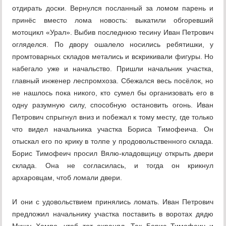
отдирать доски. Вернулся посланный за ломом парень и
принёс вместо лома новость: выкатили обгоревший
мотоцикл «Урал». Выбив последнюю тесину Иван Петрович
огляделся. По двору ошалело носились ребятишки, у
промтоварных складов метались и вскрикивали фигуры. Но
набегало уже и начальство. Пришли начальник участка,
главный инженер леспромхоза. Сбежался весь посёлок, но
не нашлось пока никого, кто сумел бы организовать его в
одну разумную силу, способную остановить огонь. Иван
Петрович спрыгнул вниз и побежал к тому месту, где только
что видел начальника участка Бориса Тимофеича. Он
отыскал его по крику в толпе у продовольственного склада.
Борис Тимофеич просил Вялю-кладовщицу открыть двери
склада. Она не согласилась, и тогда он крикнул
архаровцам, чтоб ломали двери.
И они с удовольствием принялись ломать. Иван Петрович
предложил начальнику участка поставить в воротах дядю