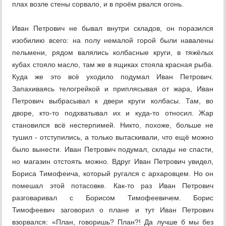
плах возле стены сорвало, и в проём рвался огонь.
Иван Петрович не бывал внутри складов, он поразился
изобилию всего: на полу немалой горой были навалены
пельмени, рядом валялись колбасные круги, в тяжёлых
кубах стояло масло, там же в ящиках стояла красная рыба.
Куда же это всё уходило подумал Иван Петрович.
Запахиваясь телогрейкой и приплясывая от жара, Иван
Петрович выбрасывал к двери круги колбасы. Там, во
дворе, кто-то подхватывал их и куда-то относил. Жар
становился всё нестерпимей. Никто, похоже, больше не
тушил - отступились, а только вытаскивали, что ещё можно
было вынести. Иван Петрович подумал, склады не спасти,
но магазин отстоять можно. Вдруг Иван Петрович увидел,
Бориса Тимофеича, который ругался с архаровцем. Но он
помешал этой потасовке. Как-то раз Иван Петрович
разговаривал с Борисом Тимофеевичем. Борис
Тимофеевич заговорил о плане и тут Иван Петрович
взорвался: «План, говоришь? План?! Да лучше б мы без