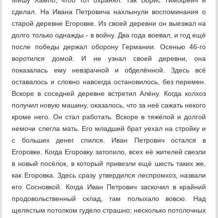
Мишу Хампо, чтоб тот охранял. Так Борис Тимофеич и
сделал. На Ивана Петровича нахлынули воспоминания о
старой деревне Егоровке. Из своей деревни он выезжал на
долго только однажды - в войну. Два года воевал, и год ещё
после победы держал оборону Германии. Осенью 46-го
воротился домой. И не узнал своей деревни, она
показалась ему невзрачной и обделённой. Здесь всё
оставалось и словно навсегда остановилось, без перемен.
Вскоре в соседней деревне встретил Алёну. Когда колхоз
получил новую машину, оказалось, что за неё сажать некого
кроме него. Он стал работать. Вскоре в тяжёлой и долгой
немочи слегла мать. Его младший брат уехал на стройку и
с больших денег спился. Иван Петрович остался в
Егоровке. Когда Егоровку затопило, всех её жителей свезли
в новый посёлок, в который привезли ещё шесть таких же,
как Егоровка. Здесь сразу утвердился леспромхоз, назвали
его Сосновкой. Когда Иван Петрович заскочил в крайний
продовольственный склад, там полыхало вовсю. Над
щелястым потолком гудело страшно; несколько потолочных