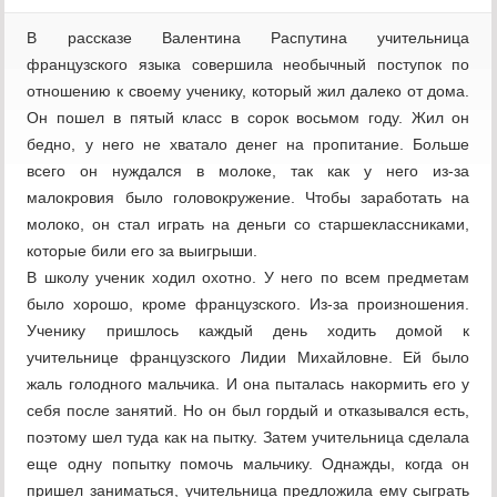
В рассказе Валентина Распутина учительница
французского языка совершила необычный поступок по
отношению к своему ученику, который жил далеко от дома.
Он пошел в пятый класс в сорок восьмом году. Жил он
бедно, у него не хватало денег на пропитание. Больше
всего он нуждался в молоке, так как у него из-за
малокровия было головокружение. Чтобы заработать на
молоко, он стал играть на деньги со старшеклассниками,
которые били его за выигрыши.
В школу ученик ходил охотно. У него по всем предметам
было хорошо, кроме французского. Из-за произношения.
Ученику пришлось каждый день ходить домой к
учительнице французского Лидии Михайловне. Ей было
жаль голодного мальчика. И она пыталась накормить его у
себя после занятий. Но он был гордый и отказывался есть,
поэтому шел туда как на пытку. Затем учительница сделала
еще одну попытку помочь мальчику. Однажды, когда он
пришел заниматься, учительница предложила ему сыграть