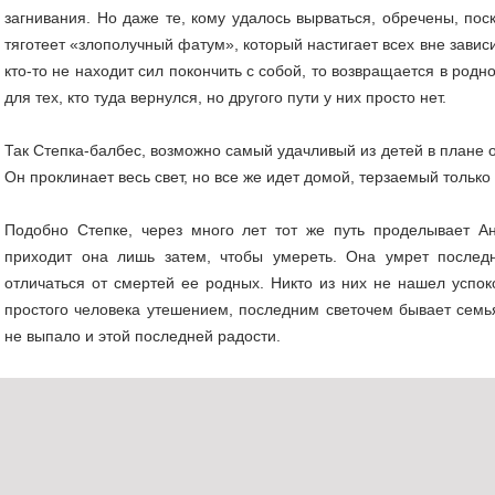
загнивания. Но даже те, кому удалось вырваться, обречены, по
тяготеет «злополучный фатум», который настигает всех вне завис
кто-то не находит сил покончить с собой, то возвращается в род
для тех, кто туда вернулся, но другого пути у них просто нет.
Так Степка-балбес, возможно самый удачливый из детей в плане 
Он проклинает весь свет, но все же идет домой, терзаемый только
Подобно Степке, через много лет тот же путь проделывает А
приходит она лишь затем, чтобы умереть. Она умрет послед
отличаться от смертей ее родных. Никто из них не нашел успок
простого человека утешением, последним светочем бывает семь
не выпало и этой последней радости.