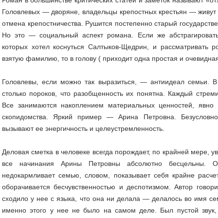
Головлевых — дворяне, владельцы крепостных крестьян — живут к
отмена крепостничества. Рушится постепенно старый государстве
Но это — социальный аспект романа. Если же абстрагировать
которых хотел коснуться Салтыков-Щедрин, и рассматривать р
взятую фамилию, то в голову ( приходит одна простая и очевидна
Головлевы, если можно так выразиться, — антиидеал семьи. В
столько пороков, что разобщенность их понятна. Каждый стреми
Все занимаются накоплением материальных ценностей, явно 
скопидомства. Яркий пример — Арина Петровна. Безусловно
вызывают ее энергичность и целеустремленность.
Деловая сметка в человеке всегда порождает, по крайней мере, у
все начинания Арины Петровны абсолютно бесцельны. О
недокармливает семью, словом, показывает себя крайне расчет
оборачивается бесчувственностью и деспотизмом. Автор говори
сходило у нее с языка, что она ни делала — делалось во имя сем
именно этого у нее не было на самом деле. Был пустой звук,