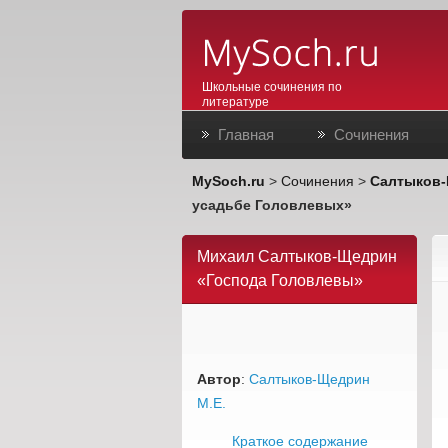
Школьные сочинения по
литературе
Главная
Сочинения
MySoch.ru
>
Сочинения
>
Салтыков
усадьбе Головлевых»
Михаил Салтыков-Щедрин
«Господа Головлевы»
Автор
:
Салтыков-Щедрин
М.Е.
Краткое содержание