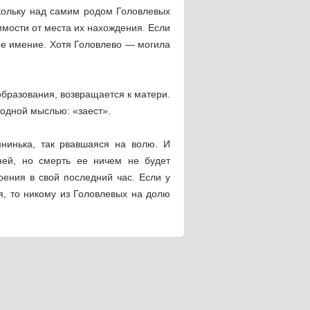
скольку над самим родом Головлевых
имости от места их нахождения. Если
ное имение. Хотя Головлево — могила
образования, возвращается к матери.
 одной мыслью: «заест».
ннинька, так рвавшаяся на волю. И
ней, но смерть ее ничем не будет
оения в свой последний час. Если у
я, то никому из Головлевых на долю