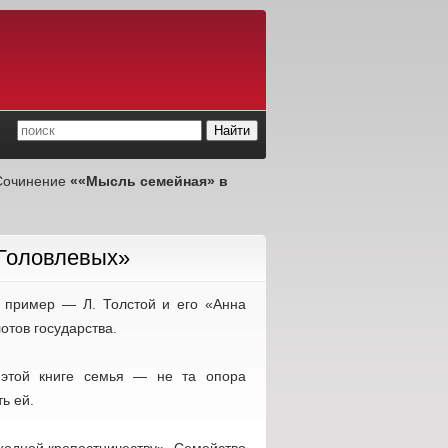
Сочинение
««Мысль семейная» в
 Головлевых»
 пример — Л. Толстой и его «Анна
отов государства.
 этой книге семья — не та опора
ь ей.
ходной крепостничеству». Семейство