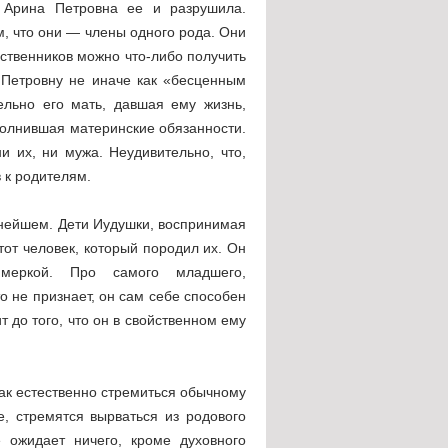
 Арина Петровна ее и разрушила.
, что они — члены одного рода. Они
ственников можно что-либо получить
 Петровну не иначе как «бесценным
ельно его мать, давшая ему жизнь,
полнившая материнские обязанности.
 их, ни мужа. Неудивительно, что,
 к родителям.
ьнейшем. Дети Иудушки, воспринимая
 тот человек, который породил их. Он
меркой. Про самого младшего,
о не признает, он сам себе способен
т до того, что он в свойственном ему
ак естественно стремиться обычному
е, стремятся вырваться из родового
е ожидает ничего, кроме духовного