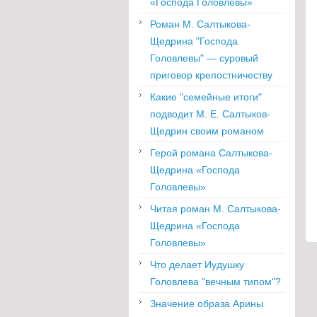
«Господа Головлевы»
Роман М. Салтыкова-
Щедрина "Господа
Головлевы" — суровый
приговор крепостничеству
Какие "семейные итоги"
подводит М. Е. Салтыков-
Щедрин своим романом
Герой романа Салтыкова-
Щедрина «Господа
Головлевы»
Читая роман М. Салтыкова-
Щедрина «Господа
Головлевы»
Что делает Иудушку
Головлева "вечным типом"?
Значение образа Арины