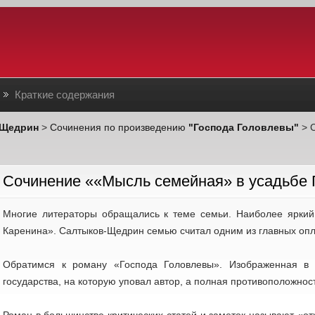
Краткие содержания
-Щедрин
>
Сочинения по произведению
"Господа Головлевы"
> 
Cочинение ««Мысль семейная» в усадьбе
Многие литераторы обращались к теме семьи. Наиболее яркий
Каренина». Салтыков-Щедрин семью считал одним из главных опл
Обратимся к роману «Господа Головлевы». Изображенная в
государства, на которую уповал автор, а полная противоположност
Роман в большинстве критических статей и заметок называют «от