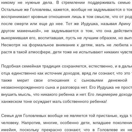
никому не нужные дела. В стремлении поддерживать семью
Остальные же Головлевы, кажется, вообще не задумываются о том
воспринимают кровные отношения лишь в том смысле, что от род
после смерти или еще до нее. Тот же Иудушка, называя Арину
другом маменькой», не задумывается о том, что она действит
выкормившая его, воспитавшая, пусть не лучшим образом, но вы
Несмотря на формальное внимание к детям, мать не любила ни
растя в такой атмосфере, дети тоже не испытывают никаких чувств
Подобная семейная традиция сохраняется, естественно, и в дал
отца единственно как источник доходов, вряд ли сознают, что это
также мерит свои отношения с сыновьями денежной 
незаконнорожденного сына и разговора нет. Его Иудушка не прост
внушить мысль, что никакого ребенка и нет. Его лицемерие доходи
ханжеском тоне осуждает мать собственного ребенка!
Семья для Головлевых вообще не является той пристанью, куда т
человеку. Напротив, многие, особенно дети, младшее поколени
имейия, поскольку прекрасно сознают, что в Головлеве их н