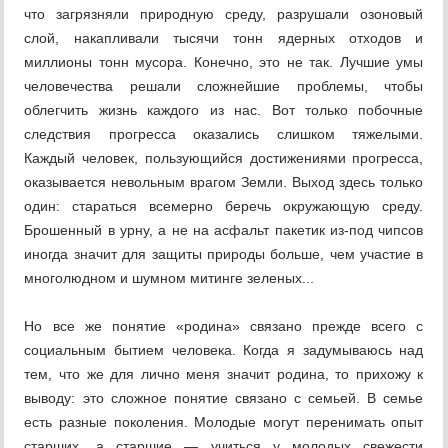
что загрязняли природную среду, разрушали озоновый
слой, накапливали тысячи тонн ядерных отходов и
миллионы тонн мусора. Конечно, это не так. Лучшие умы
человечества решали сложнейшие проблемы, чтобы
облегчить жизнь каждого из нас. Вот только побочные
следствия прогресса оказались слишком тяжелыми.
Каждый человек, пользующийся достижениями прогресса,
оказывается невольным врагом Земли. Выход здесь только
один: стараться всемерно беречь окружающую среду.
Брошенный в урну, а не на асфальт пакетик из-под чипсов
иногда значит для защиты природы больше, чем участие в
многолюдном и шумном митинге зеленых...
Но все же понятие «родина» связано прежде всего с
социальным бытием человека. Когда я задумываюсь над
тем, что же для лично меня значит родина, то прихожу к
выводу: это сложное понятие связано с семьей. В семье
есть разные поколения. Молодые могут перенимать опыт
старших, а старшие — учиться у молодых свежести