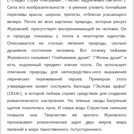
(\"сладко. струй плесканье\", \"небес задумчивых светило\").
Сила его изобразительности - в умении уловить тончайшие
переливы красок, шорохи, трепеты, отблески угасающего
вечера. Почти во всех картинах природы, которые рисует
Жуковский, присутствует воспринимающий ее человек. Он
и природа показаны у поэта в некотором единстве.
Описываются не столько явления природы, сколько
душевное состояние человека. Вот почему пейзажи
Жуковского называют \"пейзажами души\". \"Жизнь души\" и
есть подлинный предмет элегии поэта. Он использует
описание природы для непосредствен-ного выражения
лирических переживаний героев. Примером этого
утверждения может послужить баллада \"Эолова арфа\"
(1814г.), в которой пейзаж служит средством для создания
романтического настроения: На темные своды Багряным
щитом покатилась луна; И озера воды Струистым сияньем
покрыла она. Творчество же зрелого Жуковского
пронизывает романтическая идея двух миров: мира
явлений и мира таинственного, потустороннего.