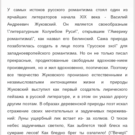
У самых истоков русского романтизма стоял один из
ярчайших литераторов начала XIX века - Василий
Андреевич Жуковский. Он является своеобразным
\"литературным Колумбом Руси\", открывшим \"Америку
романтизма\", как назвал его Белинский. Сама природа
позаботилась создать в лице поэта \"русское эхо\" для
западноевропейского романтизма. Но он не только писал
прекрасные, продиктованные свободным вдохнове-нием
произведения, но и жил вдохновенно, поэтически. Поэтому
все творчество Жуковского пронизано естественными и
незамысловатыми интонациями жизни и природы
Жуковский выступил как первый создатель лирического
пейзажа в русской литературе, и в этом он указал дорогу
другим поэтам. В образах деревенской природы поэт искал
отражение своих мечтательных и задумчивых пережива-
ний: Луны ущербный лик встает из- за холмов. О тихое
небес задумчивых светило, Как зыблется твой блеск на
сумраке лесов! Как бледно брег ты озлатило! (\"Вечер\"