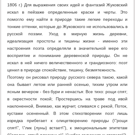
1806 г.) Для выражения своих идей и фантазий Жуковский
искал в пейзаже определенные краски и черты. Это
помогло ему найти в природе такие легкие переходы и
тонкие оттенки, которые до Жуковского не использовались в
русской поэзии. Уход в мирную жизнь деревни,
идеализация простоты и тишины жизни - именно эти
настроения поэта определяли в значительной мере его
восприятие и понимание деревенской природы. Он не
искал в ней ничего величественного и грандиозного: поэт
ценил в природе спокойствие, тишину, безмятежность.
Поэтому он рисовал природу русского севера такою, какой
она бывает летом или ранней осенью, тихим утром или
ясным вечером - без бури и ненастья: Все тихо: рощи спят;
в окрестности покой; Простершись на траве под ивой
наклоненной, Внимаю, как журчит, сливаяся с рекой, Поток,
кустами осененный. В этом стихотворении поэт лишь
изредка прибегает к олицетворению природы (\"рощи
спят\", \"лик (луны) встает\"), к эмоциональным эпитетам